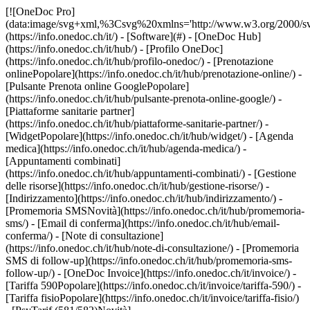
[![OneDoc Pro](data:image/svg+xml,%3Csvg%20xmlns='http://www.w3.org/2000/svg'%20viewBox='0%200%20110%2021'%3E%3C/svg%3E)](https://info.onedoc.ch/it/) - [Software](#) - [OneDoc Hub](https://info.onedoc.ch/it/hub/) - [Profilo OneDoc](https://info.onedoc.ch/it/hub/profilo-onedoc/) - [Prenotazione onlinePopolare](https://info.onedoc.ch/it/hub/prenotazione-online/) - [Pulsante Prenota online GooglePopolare](https://info.onedoc.ch/it/hub/pulsante-prenota-online-google/) - [Piattaforme sanitarie partner](https://info.onedoc.ch/it/hub/piattaforme-sanitarie-partner/) - [WidgetPopolare](https://info.onedoc.ch/it/hub/widget/) - [Agenda medica](https://info.onedoc.ch/it/hub/agenda-medica/) - [Appuntamenti combinati](https://info.onedoc.ch/it/hub/appuntamenti-combinati/) - [Gestione delle risorse](https://info.onedoc.ch/it/hub/gestione-risorse/) - [Indirizzamento](https://info.onedoc.ch/it/hub/indirizzamento/) - [Promemoria SMSNovità](https://info.onedoc.ch/it/hub/promemoria-sms/) - [Email di conferma](https://info.onedoc.ch/it/hub/email-conferma/) - [Note di consultazione](https://info.onedoc.ch/it/hub/note-di-consultazione/) - [Promemoria SMS di follow-up](https://info.onedoc.ch/it/hub/promemoria-sms-follow-up/) - [OneDoc Invoice](https://info.onedoc.ch/it/invoice/) - [Tariffa 590Popolare](https://info.onedoc.ch/it/invoice/tariffa-590/) - [Tariffa fisioPopolare](https://info.onedoc.ch/it/invoice/tariffa-fisio/) - [PsyTarif (581/582)Novità](https://info.onedoc.ch/it/invoice/psytarif/) - [Tariffa Swiss Dental Hygienist (SDH)](https://info.onedoc.ch/it/invoice/tariffa-sdh/) - [Tariffa 595In arrivo](https://info.onedoc.ch/it/tariffa-595/) - [Covercard](https://info.onedoc.ch/it/invoice/covercard/) - [Fattura QR](https://info.onedoc.ch/it/invoice/fattura-qr/) - [Invio sicuro al paziente (TG)](https://info.onedoc.ch/it/invoice/fatture-terzi-garanti/) - [Invio diretto all’assicurazione (TP)](https://info.onedoc.ch/it/invoice/terzi-paganti/) - [Promemoria di pagamento](https://info.onedoc.ch/it/invoice/solleciti-pagamento/) - [Riconcilio dei pagamenti](https://info.onedoc.ch/it/invoice/riconciliazione-automatica/) - [Chiusure contabili](https://info.onedoc.ch/it/invoice/chiusure-contabili/) - [Dichiarazione IVA](https://info.onedoc.ch/it/invoice/dichiarazione-iva/) - [Statistiche](https://info.onedoc.ch/it/invoice/statistiche/) - [Emma: Assistente telefonica IALancio](https://info.onedoc.ch/it/emma-assistente-telefonica/) - [OneDoc InboxLancio](https://info.onedoc.ch/it/inbox/) - [Richieste di farmaciNovità](https://info.onedoc.ch/it/inbox/richiesta-farmaci/) - [OneDoc LinkNovità](https://info.onedoc.ch/it/link/) - [OneDoc Visio](https://info.onedoc.ch/it/visio/) - [Badge videoconsulto](https://info.onedoc.ch/it/visio/badge-videoconsulto/) - [Modulo di videoconsultoPopolare](https://info.onedoc.ch/it/visio/modulo-videoconsulto/) - [Condividi lo schermo](https://info.onedoc.ch/it/visio/condivisione-schermo/) - [Videoconsulto sfondo](https://info.onedoc.ch/it/visio/sfondo-videoconsulto/) - [Video e audio controllo](https://info.onedoc.ch/it/visio/controllo-audio-video/) - [Soluzioni](#) - [Le tue esigenze](https://info.onedoc.ch/it/esigenze/) - [Aumenta la visibilità del tuo studio](https://info.onedoc.ch/it/esigenze/migliorare-la-vostra-visibilita/) - [Porta più nuovi pazienti nel tuo studio](https://info.onedoc.ch/it/esigenze/porta-nuovi-pazienti/) - [Fidelizza i tuoi pazientiPopolare](https://info.onedoc.ch/it/esigenze/fidelizza-i-tuoi-pazienti/) - [Automatizza il follow-up dei pazienti che già segui](https://info.onedoc.ch/it/esigenze/follow-up-pazienti-gia-segui/) - [Gestisci flussi di appuntamenti complessi](https://info.onedoc.ch/it/esigenze/gestisci-appuntamenti-complessi/) - [Fidelizza i pazienti nel tuo network](https://info.onedoc.ch/it/esigenze/tieni-pazienti-network/) - [Indirizza facilmente i tuoi pazientiPopolare](https://info.onedoc.ch/it/esigenze/indirizzate-pazienti/) - [Ricevi indirizzamenti qualificati](https://info.onedoc.ch/it/esigenze/ricevi-indirizzamenti-qualificati/) - [Riduci il numero di appuntamenti mancatiPopolare](https://info.onedoc.ch/it/esigenze/riduci-appuntamenti-mancati/) - [Gestisci più richieste dei pazienti](https://info.onedoc.ch/it/esigenze/gestisci-piu-richieste-pazienti/) - [Riduci il numero di telefonate entrantiPopolare](https://info.onedoc.ch/it/esigenze/ridurre-le-chiamate/) - [Resta in contatto con i tuoi pazienti](https://info.onedoc.ch/it/esigenze/resta-in-contatto-con-teleconsultation/) - [Crea e gestisci le tue fatture](https://info.onedoc.ch/it/esigenze/crea-fatture-conformi/) - [La tua specialità](https://info.onedoc.ch/it/specialita/) - [Medico generico](https://info.onedoc.ch/it/specialita/medico-generico/) - [Medico specialista](https://info.onedoc.ch/it/specialita/medico-specialista/) - [Dentista](https://info.onedoc.ch/it/specialita/medico-dentista/) - [Igienista dentale](https://info.onedoc.ch/it/specialita/igienista-dentale/) - [FisioterapistaPopolare](https://info.onedoc.ch/it/specialita/fisioterapista/) - [Terapista](https://info.onedoc.ch/it/specialita/terapista/) - [Psicologo](https://info.onedoc.ch/it/specialita/psicologo/) - [Psicoterapisti](https://info.onedoc.ch/it/specialita/psicoterapisti/) - [Oculista](https://info.onedoc.ch/it/specialita/oculista/) - [Dermatologo](https://info.onedoc.ch/it/specialita/dermatologo/) - [Pediatra](https://info.onedoc.ch/it/specialita/pediatra/) - [Ginecologo](https://info.onedoc.ch/it/specialita/ginecologo/) - [Medico estetico](https://info.onedoc.ch/it/specialita/medico-estetico/) - [La tua struttura sanitaria](https://info.onedoc.ch/it/specialita/) - [Centro medico](https://info.onedoc.ch/it/specialita/centro-medico/) - [Ospedale](https://info.onedoc.ch/it/specialita/ospedale/) - [Farmacia](https://info.onedoc.ch/it/specialita/farmacia/) - [Centro di diagnostica per immagini](https://info.onedoc.ch/it/specialita/centro-diagnostica-per-immagini/) - [Laboratorio di analisi mediche](https://info.onedoc.ch/it/specialita/laboratori-di-analisi-mediche/) - [Audioprotesista](https://info.onedoc.ch/it/specialita/audioprotesista/) - [Ottico](https://info.onedoc.ch/it/specialita/ottico/) - [Connettore](#) - [A-D](#) - [Aeskulap](https://info.onedoc.ch/it/connettore/aeskulap/) - [amétiq siMed](https://info.onedoc.ch/it/connettore/ametiq-simed/) - [Axenita](https://info.onedoc.ch/it/connettore/axenita-axonlab/) - [Carefolio](https://info.onedoc.ch/it/connettore/carefolio/) - [curaMED](https://info.onedoc.ch/it/connettore/curamed/) - [Delemed](https://info.onedoc.ch/it/connettore/delemed/) - [DentaGest](https://info.onedoc.ch/it/connettore/dentagest/) - [Denteo](https://info.onedoc.ch/it/connettore/denteo/) - [E-G](#) - [E-Medicus](https://info.onedoc.ch/it/connettore/e-medicus/) - [E-PAT](https://info.onedoc.ch/it/connettore/e-pat/) - [ElexisNovità](https://info.onedoc.ch/it/connettore/elexis/) - [ePaad](https://info.onedoc.ch/it/connettore/epaad/) - [ePhysio](https://info.onedoc.ch/it/connettore/ephysio/) - [ergodent](https://info.onedoc.ch/it/connettore/ergodent/) - [Eyesoft](https://info.onedoc.ch/it/connettore/eyesoft/) - [Google Calendar](https://info.onedoc.ch/it/connettore/google-calendar/) - [H-M](#) - [Handylife](https://info.onedoc.ch/it/connettore/handy-patients/) - [Hexabit Luna](https://info.onedoc.ch/it/connettore/hexabit-luna/) - [ifaNovità](https://info.onedoc.ch/it/connettore/ifa/) - [KISIM](https://info.onedoc.ch/it/connettore/cistec-kisim/) - [Liris](https://info.onedoc.ch/it/connettore/liris/) - [Medes](https://info.onedoc.ch/it/connettore/medes/) - [MediCloud](https://info.onedoc.ch/it/connettore/medicloud/) - [MediOnline](https://info.onedoc.ch/it/connettore/medionline-cassa-dei-medici/) - [Mediway](https://info.onedoc.ch/it/connettore/mediway/) - [N-Q](#) - [NereidaNovità](https://info.onedoc.ch/it/connettore/nereida/) - [NEXUS](https://info.onedoc.ch/it/connettore/nexus/) - [Oplus](https://info.onedoc.ch/it/connettore/oplus/) - [Outlook](https://info.onedoc.ch/it/connettore/outlook/) - [PhysioApp](https://info.onedoc.ch/it/connettore/physioapp/) - [Polavis](https://info.onedoc.ch/it/connettore/polavis/) - [Polypoint](https://info.onedoc.ch/it/connettore/polypoint/) - [ProPharma](https://info.onedoc.ch/it/connettore/propharma/) - [PraxinovaNovità](https://info.onedoc.ch/it/connettore/praxinova/) - [Pulse Medica](https://info.onedoc.ch/it/connettore/pulse-medica/) - [R-Z](#) - [RockethealthNovità](https://info.onedoc.ch/it/connettore/rockethealth/) - [SOFTplus](https://info.onedoc.ch/it/connettore/softplus/) - [Sokle](https://info.onedoc.ch/it/connettore/sokle/) - [tomedoNovità](https://info.onedoc.ch/it/connettore/tomedo/) - [Vitomed](https://info.onedoc.ch/it/connettore/vitomed-vitodata/) - [WinLogie](https://info.onedoc.ch/it/connettore/winlogie/) - [WinMed](https://info.onedoc.ch/it/connettore/winmed/) - [ZaWin](https://info.onedoc.ch/it/connettore/zawin/) - [Vedi tutti i nostri connettori](https://info.onedoc.ch/it/connettore/) - [Risorse](#) - [Informazioni su OneDoc](#) - [Nostra missione](https://info.onedoc.ch/it/nostra-missione/) - [Media](https://info.onedoc.ch/it/media/) - [Blog](https://info.onedoc.ch/it/blog/) - [Medici di base](https://info.onedoc.ch/it/blog/medici/) - [Dentisti](https://info.onedoc.ch/it/blog/dentisti/) - [Igienisti dentali](https://info.onedoc.ch/it/blog/igienisti-dentali/) - [Pediatri](https://info.onedoc.ch/it/b