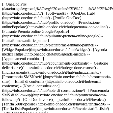
[![OneDoc Pro](data:image/svg+xml,%3Csvg%20xmlns%3D%22http%3A%2F%2Fwww.w3.org%2F2000%2Fsvg%22%20viewBox%3D%220%200%20110%2021%22%3E%3C%2Fsvg%3E)](https://info.onedoc.ch/it/) - [Software](#) - [OneDoc Hub](https://info.onedoc.ch/it/hub/) - [Profilo OneDoc](https://info.onedoc.ch/it/hub/profilo-onedoc/) - [Prenotazione onlinePopolare](https://info.onedoc.ch/it/hub/prenotazione-online/) - [Pulsante Prenota online GooglePopolare](https://info.onedoc.ch/it/hub/pulsante-prenota-online-google/) - [Piattaforme sanitarie partner](https://info.onedoc.ch/it/hub/piattaforme-sanitarie-partner/) - [WidgetPopolare](https://info.onedoc.ch/it/hub/widget/) - [Agenda medica](https://info.onedoc.ch/it/hub/agenda-medica/) - [Appuntamenti combinati](https://info.onedoc.ch/it/hub/appuntamenti-combinati/) - [Gestione delle risorse](https://info.onedoc.ch/it/hub/gestione-risorse/) - [Indirizzamento](https://info.onedoc.ch/it/hub/indirizzamento/) - [Promemoria SMSNovità](https://info.onedoc.ch/it/hub/promemoria-sms/) - [Email di conferma](https://info.onedoc.ch/it/hub/email-conferma/) - [Note di consultazione](https://info.onedoc.ch/it/hub/note-di-consultazione/) - [Promemoria SMS di follow-up](https://info.onedoc.ch/it/hub/promemoria-sms-follow-up/) - [OneDoc Invoice](https://info.onedoc.ch/it/invoice/) - [Tariffa 590Popolare](https://info.onedoc.ch/it/invoice/tariffa-590/) - [Tariffa fisioPopolare](https://info.onedoc.ch/it/invoice/tariffa-fisio/) - [PsyTarif (581/582)Novità](https://info.onedoc.ch/it/invoice/psytarif/) - [Tariffa Swiss Dental Hygienist (SDH)](https://info.onedoc.ch/it/invoice/tariffa-sdh/) - [Tariffa 595In arrivo](https://info.onedoc.ch/it/tariffa-595/) - [Covercard](https://info.onedoc.ch/it/invoice/covercard/) - [Fattura QR](https://info.onedoc.ch/it/invoice/fattura-qr/) - [Invio sicuro al paziente (TG)](https://info.onedoc.ch/it/invoice/fatture-terzi-garanti/) - [Invio diretto all’assicurazione (TP)](https://info.onedoc.ch/it/invoice/terzi-paganti/) - [Promemoria di pagamento](https://info.onedoc.ch/it/invoice/solleciti-pagamento/) - [Riconcilio dei pagamenti](https://info.onedoc.ch/it/invoice/riconciliazione-automatica/) - [Chiusure contabili](https://info.onedoc.ch/it/invoice/chiusure-contabili/) - [Dichiarazione IVA](https://info.onedoc.ch/it/invoice/dichiarazione-iva/) - [Statistiche](https://info.onedoc.ch/it/invoice/statistiche/) - [Emma: Assistente telefonica IALancio](https://info.onedoc.ch/it/emma-assistente-telefonica/) - [OneDoc InboxLancio](https://info.onedoc.ch/it/inbox/) - [Richieste di farmaciNovità](https://info.onedoc.ch/it/inbox/richiesta-farmaci/) - [OneDoc LinkNovità](https://info.onedoc.ch/it/link/) - [OneDoc Visio](https://info.onedoc.ch/it/visio/) - [Badge videoconsulto](https://info.onedoc.ch/it/visio/badge-videoconsulto/) - [Modulo di videoconsultoPopolare](https://info.onedoc.ch/it/visio/modulo-videoconsulto/) - [Condividi lo schermo](https://info.onedoc.ch/it/visio/condivisione-schermo/) - [Videoconsulto sfondo](https://info.onedoc.ch/it/visio/sfondo-videoconsulto/) - [Video e audio controllo](https://info.onedoc.ch/it/visio/controllo-audio-video/) - [Soluzioni](#) - [Le tue esigenze](https://info.onedoc.ch/it/esigenze/) - [Aumenta la visibilità del tuo studio](https://info.onedoc.ch/it/esigenze/migliorare-la-vostra-visibilita/) - [Porta più nuovi pazienti nel tuo studio](https://info.onedoc.ch/it/esigenze/porta-nuovi-pazienti/) - [Fidelizza i tuoi pazientiPopolare](https://info.onedoc.ch/it/esigenze/fidelizza-i-tuoi-pazienti/) - [Automatizza il follow-up dei pazienti che già segui](https://info.onedoc.ch/it/esigenze/follow-up-pazienti-gia-segui/) - [Gestisci flussi di appuntamenti complessi](https://info.onedoc.ch/it/esigenze/gestisci-appuntamenti-complessi/) - [Fidelizza i pazienti nel tuo network](https://info.onedoc.ch/it/esigenze/tieni-pazienti-network/) - [Indirizza facilmente i tuoi pazientiPopolare](https://info.onedoc.ch/it/esigenze/indirizzate-pazienti/) - [Ricevi indirizzamenti qualificati](https://info.onedoc.ch/it/esigenze/ricevi-indirizzamenti-qualificati/) - [Riduci il numero di appuntamenti mancatiPopolare](https://info.onedoc.ch/it/esigenze/riduci-appuntamenti-mancati/) - [Gestisci più richieste dei pazienti](https://info.onedoc.ch/it/esigenze/gestisci-piu-richieste-pazienti/) - [Riduci il numero di telefonate entrantiPopolare](https://info.onedoc.ch/it/esigenze/ridurre-le-chiamate/) - [Resta in contatto con i tuoi pazienti](https://info.onedoc.ch/it/esigenze/resta-in-contatto-con-teleconsultation/) - [Crea e gestisci le tue fatture](https://info.onedoc.ch/it/esigenze/crea-fatture-conformi/) - [La tua specialità](https://info.onedoc.ch/it/specialita/) - [Medico generico](https://info.onedoc.ch/it/specialita/medico-generico/) - [Medico specialista](https://info.onedoc.ch/it/specialita/medico-specialista/) - [Dentista](https://info.onedoc.ch/it/specialita/medico-dentista/) - [Igienista dentale](https://info.onedoc.ch/it/specialita/igienista-dentale/) - [FisioterapistaPopolare](https://info.onedoc.ch/it/specialita/fisioterapista/) - [Terapista](https://info.onedoc.ch/it/specialita/terapista/) - [Psicologo](https://info.onedoc.ch/it/specialita/psicologo/) - [Psicoterapisti](https://info.onedoc.ch/it/specialita/psicoterapisti/) - [Oculista](https://info.onedoc.ch/it/specialita/oculista/) - [Dermatologo](https://info.onedoc.ch/it/specialita/dermatologo/) - [Pediatra](https://info.onedoc.ch/it/specialita/pediatra/) - [Ginecologo](https://info.onedoc.ch/it/specialita/ginecologo/) - [Medico estetico](https://info.onedoc.ch/it/specialita/medico-estetico/) - [La tua struttura sanitaria](https://info.onedoc.ch/it/specialita/) - [Centro medico](https://info.onedoc.ch/it/specialita/centro-medico/) - [Ospedale](https://info.onedoc.ch/it/specialita/ospedale/) - [Farmacia](https://info.onedoc.ch/it/specialita/farmacia/) - [Centro di diagnostica per immagini](https://info.onedoc.ch/it/specialita/centro-diagnostica-per-immagini/) - [Laboratorio di analisi mediche](https://info.onedoc.ch/it/specialita/laboratori-di-analisi-mediche/) - [Audioprotesista](https://info.onedoc.ch/it/specialita/audioprotesista/) - [Ottico](https://info.onedoc.ch/it/specialita/ottico/) - [Connettore](#) - [A-D](#) - [Aeskulap](https://info.onedoc.ch/it/connettore/aeskulap/) - [amétiq siMed](https://info.onedoc.ch/it/connettore/ametiq-simed/) - [Axenita](https://info.onedoc.ch/it/connettore/axenita-axonlab/) - [Carefolio](https://info.onedoc.ch/it/connettore/carefolio/) - [curaMED](https://info.onedoc.ch/it/connettore/curamed/) - [Delemed](https://info.onedoc.ch/it/connettore/delemed/) - [DentaGest](https://info.onedoc.ch/it/connettore/dentagest/) - [Denteo](https://info.onedoc.ch/it/connettore/denteo/) - [E-G](#) - [E-Medicus](https://info.onedoc.ch/it/connettore/e-medicus/) - [E-PAT](https://info.onedoc.ch/it/connettore/e-pat/) - [ElexisNovità](https://info.onedoc.ch/it/connettore/elexis/) - [ePaad](https://info.onedoc.ch/it/connettore/epaad/) - [ePhysio](https://info.onedoc.ch/it/connettore/ephysio/) - [ergodent](https://info.onedoc.ch/it/connettore/ergodent/) - [Eyesoft](https://info.onedoc.ch/it/connettore/eyesoft/) - [Google Calendar](https://info.onedoc.ch/it/connettore/google-calendar/) - [H-M](#) - [Handylife](https://info.onedoc.ch/it/connettore/handy-patients/) - [Hexabit Luna](https://info.onedoc.ch/it/connettore/hexabit-luna/) - [ifaNovità](https://info.onedoc.ch/it/connettore/ifa/) - [KISIM](https://info.onedoc.ch/it/connettore/cistec-kisim/) - [Liris](https://info.onedoc.ch/it/connettore/liris/) - [Medes](https://info.onedoc.ch/it/connettore/medes/) - [MediCloud](https://info.onedoc.ch/it/connettore/medicloud/) - [MediOnline](https://info.onedoc.ch/it/connettore/medionline-cassa-dei-medici/) - [Mediway](https://info.onedoc.ch/it/connettore/mediway/) - [N-Q](#) - [NereidaNovità](https://info.onedoc.ch/it/connettore/nereida/) - [NEXUS](https://info.onedoc.ch/it/connettore/nexus/) - [Oplus](https://info.onedoc.ch/it/connettore/oplus/) - [Outlook](https://info.onedoc.ch/it/connettore/outlook/) - [PhysioApp](https://info.onedoc.ch/it/connettore/physioapp/) - [Polavis](https://info.onedoc.ch/it/connettore/polavis/) - [Polypoint](https://info.onedoc.ch/it/connettore/polypoint/) - [ProPharma](https://info.onedoc.ch/it/connettore/propharma/) - [PraxinovaNovità](https://info.onedoc.ch/it/connettore/praxinova/) - [Pulse Medica](https://info.onedoc.ch/it/connettore/pulse-medica/) - [R-Z](#) - [RockethealthNovità](https://info.onedoc.ch/it/connettore/rockethealth/) - [SOFTplus](https://info.onedoc.ch/it/connettore/softplus/) - [Sokle](https://info.onedoc.ch/it/connettore/sokle/) - [tomedoNovità](https://info.onedoc.ch/it/connettore/tomedo/) - [Vitomed](https://info.onedoc.ch/it/connettore/vitomed-vitodata/) - [WinLogie](https://info.onedoc.ch/it/connettore/winlogie/) - [WinMed](https://info.onedoc.ch/it/connettore/winmed/) - [ZaWin](https://info.onedoc.ch/it/connettore/zawin/) - [Vedi tutti i nostri connettori](https://info.onedoc.ch/it/connettore/) - [Risorse](#) - [Informazioni su OneDoc](#) - [Nostra missione](https://info.onedoc.ch/it/nostra-missione/) - [Media](https://info.onedoc.ch/it/media/) - [Blog](https://info.onedoc.ch/it/blog/) - [Medici di base](https://info.onedoc.ch/it/blog/medici/) - [Dentisti](https://info.onedoc.ch/it/blog/dentisti/) - [Igienisti dentali](https://info.onedoc.ch/it/blog/igienisti-dentali/) - [Pediatri](htt