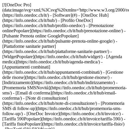
[![OneDoc Pro](data:image/svg+xml,%3Csvg%20xmlns='http://www.w3.org/2000/svg'%20viewBox='0%200%20110%2021'%3E%3C/svg%3E)](https://info.onedoc.ch/it/) - [Software](#) - [OneDoc Hub](https://info.onedoc.ch/it/hub/) - [Profilo OneDoc](https://info.onedoc.ch/it/hub/profilo-onedoc/) - [Prenotazione onlinePopolare](https://info.onedoc.ch/it/hub/prenotazione-online/) - [Pulsante Prenota online GooglePopolare](https://info.onedoc.ch/it/hub/pulsante-prenota-online-google/) - [Piattaforme sanitarie partner](https://info.onedoc.ch/it/hub/piattaforme-sanitarie-partner/) - [WidgetPopolare](https://info.onedoc.ch/it/hub/widget/) - [Agenda medica](https://info.onedoc.ch/it/hub/agenda-medica/) - [Appuntamenti combinati](https://info.onedoc.ch/it/hub/appuntamenti-combinati/) - [Gestione delle risorse](https://info.onedoc.ch/it/hub/gestione-risorse/) - [Indirizzamento](https://info.onedoc.ch/it/hub/indirizzamento/) - [Promemoria SMSNovità](https://info.onedoc.ch/it/hub/promemoria-sms/) - [Email di conferma](https://info.onedoc.ch/it/hub/email-conferma/) - [Note di consultazione](https://info.onedoc.ch/it/hub/note-di-consultazione/) - [Promemoria SMS di follow-up](https://info.onedoc.ch/it/hub/promemoria-sms-follow-up/) - [OneDoc Invoice](https://info.onedoc.ch/it/invoice/) - [Tariffa 590Popolare](https://info.onedoc.ch/it/invoice/tariffa-590/) - [Tariffa fisioPopolare](https://info.onedoc.ch/it/invoice/tariffa-fisio/) - [PsyTarif (581/582)Novità](https://info.onedoc.ch/it/invoice/psytarif/) - [Tariffa Swiss Dental Hygienist (SDH)](https://info.onedoc.ch/it/invoice/tariffa-sdh/) - [Tariffa 595In arrivo](https://info.onedoc.ch/it/tariffa-595/) - [Covercard](https://info.onedoc.ch/it/invoice/covercard/) - [Fattura QR](https://info.onedoc.ch/it/invoice/fattura-qr/) - [Invio sicuro al paziente (TG)](https://info.onedoc.ch/it/invoice/fatture-terzi-garanti/) - [Invio diretto all’assicurazione (TP)](https://info.onedoc.ch/it/invoice/terzi-paganti/) - [Promemoria di pagamento](https://info.onedoc.ch/it/invoice/solleciti-pagamento/) - [Riconcilio dei pagamenti](https://info.onedoc.ch/it/invoice/riconciliazione-automatica/) - [Chiusure contabili](https://info.onedoc.ch/it/invoice/chiusure-contabili/) - [Dichiarazione IVA](https://info.onedoc.ch/it/invoice/dichiarazione-iva/) - [Statistiche](https://info.onedoc.ch/it/invoice/statistiche/) - [Emma: Assistente telefonica IALancio](https://info.onedoc.ch/it/emma-assistente-telefonica/) - [OneDoc InboxLancio](https://info.onedoc.ch/it/inbox/) - [Richieste di farmaciNovità](https://info.onedoc.ch/it/inbox/richiesta-farmaci/) - [OneDoc LinkNovità](https://info.onedoc.ch/it/link/) - [OneDoc Visio](https://info.onedoc.ch/it/visio/) - [Badge videoconsulto](https://info.onedoc.ch/it/visio/badge-videoconsulto/) - [Modulo di videoconsultoPopolare](https://info.onedoc.ch/it/visio/modulo-videoconsulto/) - [Condividi lo schermo](https://info.onedoc.ch/it/visio/condivisione-schermo/) - [Videoconsulto sfondo](https://info.onedoc.ch/it/visio/sfondo-videoconsulto/) - [Video e audio controllo](https://info.onedoc.ch/it/visio/controllo-audio-video/) - [Soluzioni](#) - [Le tue esigenze](https://info.onedoc.ch/it/esigenze/) - [Aumenta la visibilità del tuo studio](https://info.onedoc.ch/it/esigenze/migliorare-la-vostra-visibilita/) - [Porta più nuovi pazienti nel tuo studio](https://info.onedoc.ch/it/esigenze/porta-nuovi-pazienti/) - [Fidelizza i tuoi pazientiPopolare](https://info.onedoc.ch/it/esigenze/fidelizza-i-tuoi-pazienti/) - [Automatizza il follow-up dei pazienti che già segui](https://info.onedoc.ch/it/esigenze/follow-up-pazienti-gia-segui/) - [Gestisci flussi di appuntamenti complessi](https://info.onedoc.ch/it/esigenze/gestisci-appuntamenti-complessi/) - [Fidelizza i pazienti nel tuo network](https://info.onedoc.ch/it/esigenze/tieni-pazienti-network/) - [Indirizza facilmente i tuoi pazientiPopolare](https://info.onedoc.ch/it/esigenze/indirizzate-pazienti/) - [Ricevi indirizzamenti qualificati](https://info.onedoc.ch/it/esigenze/ricevi-indirizzamenti-qualificati/) - [Riduci il numero di appuntamenti mancatiPopolare](https://info.onedoc.ch/it/esigenze/riduci-appuntamenti-mancati/) - [Gestisci più richieste dei pazienti](https://info.onedoc.ch/it/esigenze/gestisci-piu-richieste-pazienti/) - [Riduci il numero di telefonate entrantiPopolare](https://info.onedoc.ch/it/esigenze/ridurre-le-chiamate/) - [Resta in contatto con i tuoi pazienti](https://info.onedoc.ch/it/esigenze/resta-in-contatto-con-teleconsultation/) - [Crea e gestisci le tue fatture](https://info.onedoc.ch/it/esigenze/crea-fatture-conformi/) - [La tua specialità](https://info.onedoc.ch/it/specialita/) - [Medico generico](https://info.onedoc.ch/it/specialita/medico-generico/) - [Medico specialista](https://info.onedoc.ch/it/specialita/medico-specialista/) - [Dentista](https://info.onedoc.ch/it/specialita/medico-dentista/) - [Igienista dentale](https://info.onedoc.ch/it/specialita/igienista-dentale/) - [FisioterapistaPopolare](https://info.onedoc.ch/it/specialita/fisioterapista/) - [Terapista](https://info.onedoc.ch/it/specialita/terapista/) - [Psicologo](https://info.onedoc.ch/it/specialita/psicologo/) - [Psicoterapisti](https://info.onedoc.ch/it/specialita/psicoterapisti/) - [Oculista](https://info.onedoc.ch/it/specialita/oculista/) - [Dermatologo](https://info.onedoc.ch/it/specialita/dermatologo/) - [Pediatra](https://info.onedoc.ch/it/specialita/pediatra/) - [Ginecologo](https://info.onedoc.ch/it/specialita/ginecologo/) - [Medico estetico](https://info.onedoc.ch/it/specialita/medico-estetico/) - [La tua struttura sanitaria](https://info.onedoc.ch/it/specialita/) - [Centro medico](https://info.onedoc.ch/it/specialita/centro-medico/) - [Ospedale](https://info.onedoc.ch/it/specialita/ospedale/) - [Farmacia](https://info.onedoc.ch/it/specialita/farmacia/) - [Centro di diagnostica per immagini](https://info.onedoc.ch/it/specialita/centro-diagnostica-per-immagini/) - [Laboratorio di analisi mediche](https://info.onedoc.ch/it/specialita/laboratori-di-analisi-mediche/) - [Audioprotesista](https://info.onedoc.ch/it/specialita/audioprotesista/) - [Ottico](https://info.onedoc.ch/it/specialita/ottico/) - [Connettore](#) - [A-D](#) - [Aeskulap](https://info.onedoc.ch/it/connettore/aeskulap/) - [amétiq siMed](https://info.onedoc.ch/it/connettore/ametiq-simed/) - [Axenita](https://info.onedoc.ch/it/connettore/axenita-axonlab/) - [Carefolio](https://info.onedoc.ch/it/connettore/carefolio/) - [curaMED](https://info.onedoc.ch/it/connettore/curamed/) - [Delemed](https://info.onedoc.ch/it/connettore/delemed/) - [DentaGest](https://info.onedoc.ch/it/connettore/dentagest/) - [Denteo](https://info.onedoc.ch/it/connettore/denteo/) - [E-G](#) - [E-Medicus](https://info.onedoc.ch/it/connettore/e-medicus/) - [E-PAT](https://info.onedoc.ch/it/connettore/e-pat/) - [ElexisNovità](https://info.onedoc.ch/it/connettore/elexis/) - [ePaad](https://info.onedoc.ch/it/connettore/epaad/) - [ePhysio](https://info.onedoc.ch/it/connettore/ephysio/) - [ergodent](https://info.onedoc.ch/it/connettore/ergodent/) - [Eyesoft](https://info.onedoc.ch/it/connettore/eyesoft/) - [Google Calendar](https://info.onedoc.ch/it/connettore/google-calendar/) - [H-M](#) - [Handylife](https://info.onedoc.ch/it/connettore/handy-patients/) - [Hexabit Luna](https://info.onedoc.ch/it/connettore/hexabit-luna/) - [ifaNovità](https://info.onedoc.ch/it/connettore/ifa/) - [KISIM](https://info.onedoc.ch/it/connettore/cistec-kisim/) - [Liris](https://info.onedoc.ch/it/connettore/liris/) - [Medes](https://info.onedoc.ch/it/connettore/medes/) - [MediCloud](https://info.onedoc.ch/it/connettore/medicloud/) - [MediOnline](https://info.onedoc.ch/it/connettore/medionline-cassa-dei-medici/) - [Mediway](https://info.onedoc.ch/it/connettore/mediway/) - [N-Q](#) - [NereidaNovità](https://info.onedoc.ch/it/connettore/nereida/) - [NEXUS](https://info.onedoc.ch/it/connettore/nexus/) - [Oplus](https://info.onedoc.ch/it/connettore/oplus/) - [Outlook](https://info.onedoc.ch/it/connettore/outlook/) - [PhysioApp](https://info.onedoc.ch/it/connettore/physioapp/) - [Polavis](https://info.onedoc.ch/it/connettore/polavis/) - [Polypoint](https://info.onedoc.ch/it/connettore/polypoint/) - [ProPharma](https://info.onedoc.ch/it/connettore/propharma/) - [PraxinovaNovità](https://info.onedoc.ch/it/connettore/praxinova/) - [Pulse Medica](https://info.onedoc.ch/it/connettore/pulse-medica/) - [R-Z](#) - [RockethealthNovità](https://info.onedoc.ch/it/connettore/rockethealth/) - [SOFTplus](https://info.onedoc.ch/it/connettore/softplus/) - [Sokle](https://info.onedoc.ch/it/connettore/sokle/) - [tomedoNovità](https://info.onedoc.ch/it/connettore/tomedo/) - [Vitomed](https://info.onedoc.ch/it/connettore/vitomed-vitodata/) - [WinLogie](https://info.onedoc.ch/it/connettore/winlogie/) - [WinMed](https://info.onedoc.ch/it/connettore/winmed/) - [ZaWin](https://info.onedoc.ch/it/connettore/zawin/) - [Vedi tutti i nostri connettori](https://info.onedoc.ch/it/connettore/) - [Risorse](#) - [Informazioni su OneDoc](#) - [Nostra missione](https://info.onedoc.ch/it/nostra-missione/) - [Media](https://info.onedoc.ch/it/media/) - [Blog](https://info.onedoc.ch/it/blog/) - [Medici di base](https://info.onedoc.ch/it/blog/medici/) - [Dentisti](https://info.onedoc.ch/it/blog/dentisti/) - [Igienisti dentali](https://info.onedoc.ch/it/blog/igienisti-dentali/) - [Pediatri](https://info.onedoc.ch/it/b