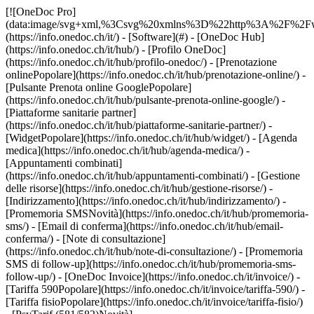
[![OneDoc Pro](data:image/svg+xml,%3Csvg%20xmlns%3D%22http%3A%2F%2Fwww.w3.org%2F2000%2Fsvg%22%20viewBox%3D%220%200%20110%2021%22%3E%3C%2Fsvg%3E)](https://info.onedoc.ch/it/) - [Software](#) - [OneDoc Hub](https://info.onedoc.ch/it/hub/) - [Profilo OneDoc](https://info.onedoc.ch/it/hub/profilo-onedoc/) - [Prenotazione onlinePopolare](https://info.onedoc.ch/it/hub/prenotazione-online/) - [Pulsante Prenota online GooglePopolare](https://info.onedoc.ch/it/hub/pulsante-prenota-online-google/) - [Piattaforme sanitarie partner](https://info.onedoc.ch/it/hub/piattaforme-sanitarie-partner/) - [WidgetPopolare](https://info.onedoc.ch/it/hub/widget/) - [Agenda medica](https://info.onedoc.ch/it/hub/agenda-medica/) - [Appuntamenti combinati](https://info.onedoc.ch/it/hub/appuntamenti-combinati/) - [Gestione delle risorse](https://info.onedoc.ch/it/hub/gestione-risorse/) - [Indirizzamento](https://info.onedoc.ch/it/hub/indirizzamento/) - [Promemoria SMSNovità](https://info.onedoc.ch/it/hub/promemoria-sms/) - [Email di conferma](https://info.onedoc.ch/it/hub/email-conferma/) - [Note di consultazione](https://info.onedoc.ch/it/hub/note-di-consultazione/) - [Promemoria SMS di follow-up](https://info.onedoc.ch/it/hub/promemoria-sms-follow-up/) - [OneDoc Invoice](https://info.onedoc.ch/it/invoice/) - [Tariffa 590Popolare](https://info.onedoc.ch/it/invoice/tariffa-590/) - [Tariffa fisioPopolare](https://info.onedoc.ch/it/invoice/tariffa-fisio/) - [PsyTarif (581/582)Novità](https://info.onedoc.ch/it/invoice/psytarif/) - [Tariffa Swiss Dental Hygienist (SDH)](https://info.onedoc.ch/it/invoice/tariffa-sdh/) - [Tariffa 595In arrivo](https://info.onedoc.ch/it/tariffa-595/) - [Covercard](https://info.onedoc.ch/it/invoice/covercard/) - [Fattura QR](https://info.onedoc.ch/it/invoice/fattura-qr/) - [Invio sicuro al paziente (TG)](https://info.onedoc.ch/it/invoice/fatture-terzi-garanti/) - [Invio diretto all’assicurazione (TP)](https://info.onedoc.ch/it/invoice/terzi-paganti/) - [Promemoria di pagamento](https://info.onedoc.ch/it/invoice/solleciti-pagamento/) - [Riconcilio dei pagamenti](https://info.onedoc.ch/it/invoice/riconciliazione-automatica/) - [Chiusure contabili](https://info.onedoc.ch/it/invoice/chiusure-contabili/) - [Dichiarazione IVA](https://info.onedoc.ch/it/invoice/dichiarazione-iva/) - [Statistiche](https://info.onedoc.ch/it/invoice/statistiche/) - [Emma: Assistente telefonica IALancio](https://info.onedoc.ch/it/emma-assistente-telefonica/) - [OneDoc InboxLancio](https://info.onedoc.ch/it/inbox/) - [Richieste di farmaciNovità](https://info.onedoc.ch/it/inbox/richiesta-farmaci/) - [OneDoc LinkNovità](https://info.onedoc.ch/it/link/) - [OneDoc Visio](https://info.onedoc.ch/it/visio/) - [Badge videoconsulto](https://info.onedoc.ch/it/visio/badge-videoconsulto/) - [Modulo di videoconsultoPopolare](https://info.onedoc.ch/it/visio/modulo-videoconsulto/) - [Condividi lo schermo](https://info.onedoc.ch/it/visio/condivisione-schermo/) - [Videoconsulto sfondo](https://info.onedoc.ch/it/visio/sfondo-videoconsulto/) - [Video e audio controllo](https://info.onedoc.ch/it/visio/controllo-audio-video/) - [Soluzioni](#) - [Le tue esigenze](https://info.onedoc.ch/it/esigenze/) - [Aumenta la visibilità del tuo studio](https://info.onedoc.ch/it/esigenze/migliorare-la-vostra-visibilita/) - [Porta più nuovi pazienti nel tuo studio](https://info.onedoc.ch/it/esigenze/porta-nuovi-pazienti/) - [Fidelizza i tuoi pazientiPopolare](https://info.onedoc.ch/it/esigenze/fidelizza-i-tuoi-pazienti/) - [Automatizza il follow-up dei pazienti che già segui](https://info.onedoc.ch/it/esigenze/follow-up-pazienti-gia-segui/) - [Gestisci flussi di appuntamenti complessi](https://info.onedoc.ch/it/esigenze/gestisci-appuntamenti-complessi/) - [Fidelizza i pazienti nel tuo network](https://info.onedoc.ch/it/esigenze/tieni-pazienti-network/) - [Indirizza facilmente i tuoi pazientiPopolare](https://info.onedoc.ch/it/esigenze/indirizzate-pazienti/) - [Ricevi indirizzamenti qualificati](https://info.onedoc.ch/it/esigenze/ricevi-indirizzamenti-qualificati/) - [Riduci il numero di appuntamenti mancatiPopolare](https://info.onedoc.ch/it/esigenze/riduci-appuntamenti-mancati/) - [Gestisci più richieste dei pazienti](https://info.onedoc.ch/it/esigenze/gestisci-piu-richieste-pazienti/) - [Riduci il numero di telefonate entrantiPopolare](https://info.onedoc.ch/it/esigenze/ridurre-le-chiamate/) - [Resta in contatto con i tuoi pazienti](https://info.onedoc.ch/it/esigenze/resta-in-contatto-con-teleconsultation/) - [Crea e gestisci le tue fatture](https://info.onedoc.ch/it/esigenze/crea-fatture-conformi/) - [La tua specialità](https://info.onedoc.ch/it/specialita/) - [Medico generico](https://info.onedoc.ch/it/specialita/medico-generico/) - [Medico specialista](https://info.onedoc.ch/it/specialita/medico-specialista/) - [Dentista](https://info.onedoc.ch/it/specialita/medico-dentista/) - [Igienista dentale](https://info.onedoc.ch/it/specialita/igienista-dentale/) - [FisioterapistaPopolare](https://info.onedoc.ch/it/specialita/fisioterapista/) - [Terapista](https://info.onedoc.ch/it/specialita/terapista/) - [Psicologo](https://info.onedoc.ch/it/specialita/psicologo/) - [Psicoterapisti](https://info.onedoc.ch/it/specialita/psicoterapisti/) - [Oculista](https://info.onedoc.ch/it/specialita/oculista/) - [Dermatologo](https://info.onedoc.ch/it/specialita/dermatologo/) - [Pediatra](https://info.onedoc.ch/it/specialita/pediatra/) - [Ginecologo](https://info.onedoc.ch/it/specialita/ginecologo/) - [Medico estetico](https://info.onedoc.ch/it/specialita/medico-estetico/) - [La tua struttura sanitaria](https://info.onedoc.ch/it/specialita/) - [Centro medico](https://info.onedoc.ch/it/specialita/centro-medico/) - [Ospedale](https://info.onedoc.ch/it/specialita/ospedale/) - [Farmacia](https://info.onedoc.ch/it/specialita/farmacia/) - [Centro di diagnostica per immagini](https://info.onedoc.ch/it/specialita/centro-diagnostica-per-immagini/) - [Laboratorio di analisi mediche](https://info.onedoc.ch/it/specialita/laboratori-di-analisi-mediche/) - [Audioprotesista](https://info.onedoc.ch/it/specialita/audioprotesista/) - [Ottico](https://info.onedoc.ch/it/specialita/ottico/) - [Connettore](#) - [A-D](#) - [Aeskulap](https://info.onedoc.ch/it/connettore/aeskulap/) - [amétiq siMed](https://info.onedoc.ch/it/connettore/ametiq-simed/) - [Axenita](https://info.onedoc.ch/it/connettore/axenita-axonlab/) - [Carefolio](https://info.onedoc.ch/it/connettore/carefolio/) - [curaMED](https://info.onedoc.ch/it/connettore/curamed/) - [Delemed](https://info.onedoc.ch/it/connettore/delemed/) - [DentaGest](https://info.onedoc.ch/it/connettore/dentagest/) - [Denteo](https://info.onedoc.ch/it/connettore/denteo/) - [E-G](#) - [E-Medicus](https://info.onedoc.ch/it/connettore/e-medicus/) - [E-PAT](https://info.onedoc.ch/it/connettore/e-pat/) - [ElexisNovità](https://info.onedoc.ch/it/connettore/elexis/) - [ePaad](https://info.onedoc.ch/it/connettore/epaad/) - [ePhysio](https://info.onedoc.ch/it/connettore/ephysio/) - [ergodent](https://info.onedoc.ch/it/connettore/ergodent/) - [Eyesoft](https://info.onedoc.ch/it/connettore/eyesoft/) - [Google Calendar](https://info.onedoc.ch/it/connettore/google-calendar/) - [H-M](#) - [Handylife](https://info.onedoc.ch/it/connettore/handy-patients/) - [Hexabit Luna](https://info.onedoc.ch/it/connettore/hexabit-luna/) - [ifaNovità](https://info.onedoc.ch/it/connettore/ifa/) - [KISIM](https://info.onedoc.ch/it/connettore/cistec-kisim/) - [Liris](https://info.onedoc.ch/it/connettore/liris/) - [Medes](https://info.onedoc.ch/it/connettore/medes/) - [MediCloud](https://info.onedoc.ch/it/connettore/medicloud/) - [MediOnline](https://info.onedoc.ch/it/connettore/medionline-cassa-dei-medici/) - [Mediway](https://info.onedoc.ch/it/connettore/mediway/) - [N-Q](#) - [NereidaNovità](https://info.onedoc.ch/it/connettore/nereida/) - [NEXUS](https://info.onedoc.ch/it/connettore/nexus/) - [Oplus](https://info.onedoc.ch/it/connettore/oplus/) - [Outlook](https://info.onedoc.ch/it/connettore/outlook/) - [PhysioApp](https://info.onedoc.ch/it/connettore/physioapp/) - [Polavis](https://info.onedoc.ch/it/connettore/polavis/) - [Polypoint](https://info.onedoc.ch/it/connettore/polypoint/) - [ProPharma](https://info.onedoc.ch/it/connettore/propharma/) - [PraxinovaNovità](https://info.onedoc.ch/it/connettore/praxinova/) - [Pulse Medica](https://info.onedoc.ch/it/connettore/pulse-medica/) - [R-Z](#) - [RockethealthNovità](https://info.onedoc.ch/it/connettore/rockethealth/) - [SOFTplus](https://info.onedoc.ch/it/connettore/softplus/) - [Sokle](https://info.onedoc.ch/it/connettore/sokle/) - [tomedoNovità](https://info.onedoc.ch/it/connettore/tomedo/) - [Vitomed](https://info.onedoc.ch/it/connettore/vitomed-vitodata/) - [WinLogie](https://info.onedoc.ch/it/connettore/winlogie/) - [WinMed](https://info.onedoc.ch/it/connettore/winmed/) - [ZaWin](https://info.onedoc.ch/it/connettore/zawin/) - [Vedi tutti i nostri connettori](https://info.onedoc.ch/it/connettore/) - [Risorse](#) - [Informazioni su OneDoc](#) - [Nostra missione](https://info.onedoc.ch/it/nostra-missione/) - [Media](https://info.onedoc.ch/it/media/) - [Blog](https://info.onedoc.ch/it/blog/) - [Medici di base](https://info.onedoc.ch/it/blog/medici/) - [Dentisti](https://info.onedoc.ch/it/blog/dentisti/) - [Igienisti dentali](https://info.onedoc.ch/it/blog/igienisti-dentali/) - [Pediatri](htt