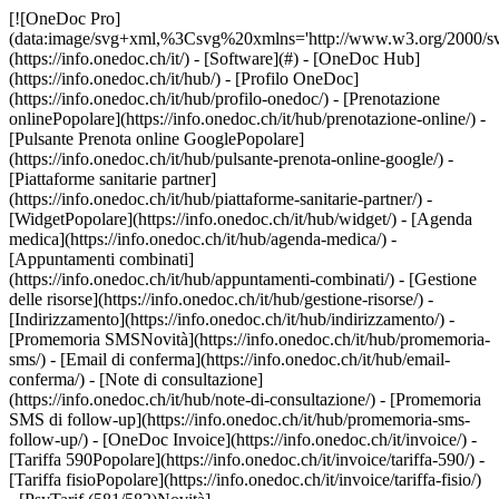
[![OneDoc Pro](data:image/svg+xml,%3Csvg%20xmlns='http://www.w3.org/2000/svg'%20viewBox='0%200%20110%2021'%3E%3C/svg%3E)](https://info.onedoc.ch/it/) - [Software](#) - [OneDoc Hub](https://info.onedoc.ch/it/hub/) - [Profilo OneDoc](https://info.onedoc.ch/it/hub/profilo-onedoc/) - [Prenotazione onlinePopolare](https://info.onedoc.ch/it/hub/prenotazione-online/) - [Pulsante Prenota online GooglePopolare](https://info.onedoc.ch/it/hub/pulsante-prenota-online-google/) - [Piattaforme sanitarie partner](https://info.onedoc.ch/it/hub/piattaforme-sanitarie-partner/) - [WidgetPopolare](https://info.onedoc.ch/it/hub/widget/) - [Agenda medica](https://info.onedoc.ch/it/hub/agenda-medica/) - [Appuntamenti combinati](https://info.onedoc.ch/it/hub/appuntamenti-combinati/) - [Gestione delle risorse](https://info.onedoc.ch/it/hub/gestione-risorse/) - [Indirizzamento](https://info.onedoc.ch/it/hub/indirizzamento/) - [Promemoria SMSNovità](https://info.onedoc.ch/it/hub/promemoria-sms/) - [Email di conferma](https://info.onedoc.ch/it/hub/email-conferma/) - [Note di consultazione](https://info.onedoc.ch/it/hub/note-di-consultazione/) - [Promemoria SMS di follow-up](https://info.onedoc.ch/it/hub/promemoria-sms-follow-up/) - [OneDoc Invoice](https://info.onedoc.ch/it/invoice/) - [Tariffa 590Popolare](https://info.onedoc.ch/it/invoice/tariffa-590/) - [Tariffa fisioPopolare](https://info.onedoc.ch/it/invoice/tariffa-fisio/) - [PsyTarif (581/582)Novità](https://info.onedoc.ch/it/invoice/psytarif/) - [Tariffa Swiss Dental Hygienist (SDH)](https://info.onedoc.ch/it/invoice/tariffa-sdh/) - [Tariffa 595In arrivo](https://info.onedoc.ch/it/tariffa-595/) - [Covercard](https://info.onedoc.ch/it/invoice/covercard/) - [Fattura QR](https://info.onedoc.ch/it/invoice/fattura-qr/) - [Invio sicuro al paziente (TG)](https://info.onedoc.ch/it/invoice/fatture-terzi-garanti/) - [Invio diretto all’assicurazione (TP)](https://info.onedoc.ch/it/invoice/terzi-paganti/) - [Promemoria di pagamento](https://info.onedoc.ch/it/invoice/solleciti-pagamento/) - [Riconcilio dei pagamenti](https://info.onedoc.ch/it/invoice/riconciliazione-automatica/) - [Chiusure contabili](https://info.onedoc.ch/it/invoice/chiusure-contabili/) - [Dichiarazione IVA](https://info.onedoc.ch/it/invoice/dichiarazione-iva/) - [Statistiche](https://info.onedoc.ch/it/invoice/statistiche/) - [Emma: Assistente telefonica IALancio](https://info.onedoc.ch/it/emma-assistente-telefonica/) - [OneDoc InboxLancio](https://info.onedoc.ch/it/inbox/) - [Richieste di farmaciNovità](https://info.onedoc.ch/it/inbox/richiesta-farmaci/) - [OneDoc LinkNovità](https://info.onedoc.ch/it/link/) - [OneDoc Visio](https://info.onedoc.ch/it/visio/) - [Badge videoconsulto](https://info.onedoc.ch/it/visio/badge-videoconsulto/) - [Modulo di videoconsultoPopolare](https://info.onedoc.ch/it/visio/modulo-videoconsulto/) - [Condividi lo schermo](https://info.onedoc.ch/it/visio/condivisione-schermo/) - [Videoconsulto sfondo](https://info.onedoc.ch/it/visio/sfondo-videoconsulto/) - [Video e audio controllo](https://info.onedoc.ch/it/visio/controllo-audio-video/) - [Soluzioni](#) - [Le tue esigenze](https://info.onedoc.ch/it/esigenze/) - [Aumenta la visibilità del tuo studio](https://info.onedoc.ch/it/esigenze/migliorare-la-vostra-visibilita/) - [Porta più nuovi pazienti nel tuo studio](https://info.onedoc.ch/it/esigenze/porta-nuovi-pazienti/) - [Fidelizza i tuoi pazientiPopolare](https://info.onedoc.ch/it/esigenze/fidelizza-i-tuoi-pazienti/) - [Automatizza il follow-up dei pazienti che già segui](https://info.onedoc.ch/it/esigenze/follow-up-pazienti-gia-segui/) - [Gestisci flussi di appuntamenti complessi](https://info.onedoc.ch/it/esigenze/gestisci-appuntamenti-complessi/) - [Fidelizza i pazienti nel tuo network](https://info.onedoc.ch/it/esigenze/tieni-pazienti-network/) - [Indirizza facilmente i tuoi pazientiPopolare](https://info.onedoc.ch/it/esigenze/indirizzate-pazienti/) - [Ricevi indirizzamenti qualificati](https://info.onedoc.ch/it/esigenze/ricevi-indirizzamenti-qualificati/) - [Riduci il numero di appuntamenti mancatiPopolare](https://info.onedoc.ch/it/esigenze/riduci-appuntamenti-mancati/) - [Gestisci più richieste dei pazienti](https://info.onedoc.ch/it/esigenze/gestisci-piu-richieste-pazienti/) - [Riduci il numero di telefonate entrantiPopolare](https://info.onedoc.ch/it/esigenze/ridurre-le-chiamate/) - [Resta in contatto con i tuoi pazienti](https://info.onedoc.ch/it/esigenze/resta-in-contatto-con-teleconsultation/) - [Crea e gestisci le tue fatture](https://info.onedoc.ch/it/esigenze/crea-fatture-conformi/) - [La tua specialità](https://info.onedoc.ch/it/specialita/) - [Medico generico](https://info.onedoc.ch/it/specialita/medico-generico/) - [Medico specialista](https://info.onedoc.ch/it/specialita/medico-specialista/) - [Dentista](https://info.onedoc.ch/it/specialita/medico-dentista/) - [Igienista dentale](https://info.onedoc.ch/it/specialita/igienista-dentale/) - [FisioterapistaPopolare](https://info.onedoc.ch/it/specialita/fisioterapista/) - [Terapista](https://info.onedoc.ch/it/specialita/terapista/) - [Psicologo](https://info.onedoc.ch/it/specialita/psicologo/) - [Psicoterapisti](https://info.onedoc.ch/it/specialita/psicoterapisti/) - [Oculista](https://info.onedoc.ch/it/specialita/oculista/) - [Dermatologo](https://info.onedoc.ch/it/specialita/dermatologo/) - [Pediatra](https://info.onedoc.ch/it/specialita/pediatra/) - [Ginecologo](https://info.onedoc.ch/it/specialita/ginecologo/) - [Medico estetico](https://info.onedoc.ch/it/specialita/medico-estetico/) - [La tua struttura sanitaria](https://info.onedoc.ch/it/specialita/) - [Centro medico](https://info.onedoc.ch/it/specialita/centro-medico/) - [Ospedale](https://info.onedoc.ch/it/specialita/ospedale/) - [Farmacia](https://info.onedoc.ch/it/specialita/farmacia/) - [Centro di diagnostica per immagini](https://info.onedoc.ch/it/specialita/centro-diagnostica-per-immagini/) - [Laboratorio di analisi mediche](https://info.onedoc.ch/it/specialita/laboratori-di-analisi-mediche/) - [Audioprotesista](https://info.onedoc.ch/it/specialita/audioprotesista/) - [Ottico](https://info.onedoc.ch/it/specialita/ottico/) - [Connettore](#) - [A-D](#) - [Aeskulap](https://info.onedoc.ch/it/connettore/aeskulap/) - [amétiq siMed](https://info.onedoc.ch/it/connettore/ametiq-simed/) - [Axenita](https://info.onedoc.ch/it/connettore/axenita-axonlab/) - [Carefolio](https://info.onedoc.ch/it/connettore/carefolio/) - [curaMED](https://info.onedoc.ch/it/connettore/curamed/) - [Delemed](https://info.onedoc.ch/it/connettore/delemed/) - [DentaGest](https://info.onedoc.ch/it/connettore/dentagest/) - [Denteo](https://info.onedoc.ch/it/connettore/denteo/) - [E-G](#) - [E-Medicus](https://info.onedoc.ch/it/connettore/e-medicus/) - [E-PAT](https://info.onedoc.ch/it/connettore/e-pat/) - [ElexisNovità](https://info.onedoc.ch/it/connettore/elexis/) - [ePaad](https://info.onedoc.ch/it/connettore/epaad/) - [ePhysio](https://info.onedoc.ch/it/connettore/ephysio/) - [ergodent](https://info.onedoc.ch/it/connettore/ergodent/) - [Eyesoft](https://info.onedoc.ch/it/connettore/eyesoft/) - [Google Calendar](https://info.onedoc.ch/it/connettore/google-calendar/) - [H-M](#) - [Handylife](https://info.onedoc.ch/it/connettore/handy-patients/) - [Hexabit Luna](https://info.onedoc.ch/it/connettore/hexabit-luna/) - [ifaNovità](https://info.onedoc.ch/it/connettore/ifa/) - [KISIM](https://info.onedoc.ch/it/connettore/cistec-kisim/) - [Liris](https://info.onedoc.ch/it/connettore/liris/) - [Medes](https://info.onedoc.ch/it/connettore/medes/) - [MediCloud](https://info.onedoc.ch/it/connettore/medicloud/) - [MediOnline](https://info.onedoc.ch/it/connettore/medionline-cassa-dei-medici/) - [Mediway](https://info.onedoc.ch/it/connettore/mediway/) - [N-Q](#) - [NereidaNovità](https://info.onedoc.ch/it/connettore/nereida/) - [NEXUS](https://info.onedoc.ch/it/connettore/nexus/) - [Oplus](https://info.onedoc.ch/it/connettore/oplus/) - [Outlook](https://info.onedoc.ch/it/connettore/outlook/) - [PhysioApp](https://info.onedoc.ch/it/connettore/physioapp/) - [Polavis](https://info.onedoc.ch/it/connettore/polavis/) - [Polypoint](https://info.onedoc.ch/it/connettore/polypoint/) - [ProPharma](https://info.onedoc.ch/it/connettore/propharma/) - [PraxinovaNovità](https://info.onedoc.ch/it/connettore/praxinova/) - [Pulse Medica](https://info.onedoc.ch/it/connettore/pulse-medica/) - [R-Z](#) - [RockethealthNovità](https://info.onedoc.ch/it/connettore/rockethealth/) - [SOFTplus](https://info.onedoc.ch/it/connettore/softplus/) - [Sokle](https://info.onedoc.ch/it/connettore/sokle/) - [tomedoNovità](https://info.onedoc.ch/it/connettore/tomedo/) - [Vitomed](https://info.onedoc.ch/it/connettore/vitomed-vitodata/) - [WinLogie](https://info.onedoc.ch/it/connettore/winlogie/) - [WinMed](https://info.onedoc.ch/it/connettore/winmed/) - [ZaWin](https://info.onedoc.ch/it/connettore/zawin/) - [Vedi tutti i nostri connettori](https://info.onedoc.ch/it/connettore/) - [Risorse](#) - [Informazioni su OneDoc](#) - [Nostra missione](https://info.onedoc.ch/it/nostra-missione/) - [Media](https://info.onedoc.ch/it/media/) - [Blog](https://info.onedoc.ch/it/blog/) - [Medici di base](https://info.onedoc.ch/it/blog/medici/) - [Dentisti](https://info.onedoc.ch/it/blog/dentisti/) - [Igienisti dentali](https://info.onedoc.ch/it/blog/igienisti-dentali/) - [Pediatri](https://info.onedoc.ch/it/b