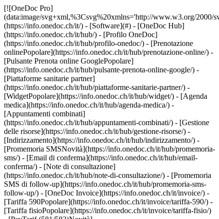
[![OneDoc Pro](data:image/svg+xml,%3Csvg%20xmlns='http://www.w3.org/2000/svg'%20viewBox='0%200%20110%2021'%3E%3C/svg%3E)](https://info.onedoc.ch/it/) - [Software](#) - [OneDoc Hub](https://info.onedoc.ch/it/hub/) - [Profilo OneDoc](https://info.onedoc.ch/it/hub/profilo-onedoc/) - [Prenotazione onlinePopolare](https://info.onedoc.ch/it/hub/prenotazione-online/) - [Pulsante Prenota online GooglePopolare](https://info.onedoc.ch/it/hub/pulsante-prenota-online-google/) - [Piattaforme sanitarie partner](https://info.onedoc.ch/it/hub/piattaforme-sanitarie-partner/) - [WidgetPopolare](https://info.onedoc.ch/it/hub/widget/) - [Agenda medica](https://info.onedoc.ch/it/hub/agenda-medica/) - [Appuntamenti combinati](https://info.onedoc.ch/it/hub/appuntamenti-combinati/) - [Gestione delle risorse](https://info.onedoc.ch/it/hub/gestione-risorse/) - [Indirizzamento](https://info.onedoc.ch/it/hub/indirizzamento/) - [Promemoria SMSNovità](https://info.onedoc.ch/it/hub/promemoria-sms/) - [Email di conferma](https://info.onedoc.ch/it/hub/email-conferma/) - [Note di consultazione](https://info.onedoc.ch/it/hub/note-di-consultazione/) - [Promemoria SMS di follow-up](https://info.onedoc.ch/it/hub/promemoria-sms-follow-up/) - [OneDoc Invoice](https://info.onedoc.ch/it/invoice/) - [Tariffa 590Popolare](https://info.onedoc.ch/it/invoice/tariffa-590/) - [Tariffa fisioPopolare](https://info.onedoc.ch/it/invoice/tariffa-fisio/) - [PsyTarif (581/582)Novità](https://info.onedoc.ch/it/invoice/psytarif/) - [Tariffa Swiss Dental Hygienist (SDH)](https://info.onedoc.ch/it/invoice/tariffa-sdh/) - [Tariffa 595In arrivo](https://info.onedoc.ch/it/tariffa-595/) - [Covercard](https://info.onedoc.ch/it/invoice/covercard/) - [Fattura QR](https://info.onedoc.ch/it/invoice/fattura-qr/) - [Invio sicuro al paziente (TG)](https://info.onedoc.ch/it/invoice/fatture-terzi-garanti/) - [Invio diretto all’assicurazione (TP)](https://info.onedoc.ch/it/invoice/terzi-paganti/) - [Promemoria di pagamento](https://info.onedoc.ch/it/invoice/solleciti-pagamento/) - [Riconcilio dei pagamenti](https://info.onedoc.ch/it/invoice/riconciliazione-automatica/) - [Chiusure contabili](https://info.onedoc.ch/it/invoice/chiusure-contabili/) - [Dichiarazione IVA](https://info.onedoc.ch/it/invoice/dichiarazione-iva/) - [Statistiche](https://info.onedoc.ch/it/invoice/statistiche/) - [Emma: Assistente telefonica IALancio](https://info.onedoc.ch/it/emma-assistente-telefonica/) - [OneDoc InboxLancio](https://info.onedoc.ch/it/inbox/) - [Richieste di farmaciNovità](https://info.onedoc.ch/it/inbox/richiesta-farmaci/) - [OneDoc LinkNovità](https://info.onedoc.ch/it/link/) - [OneDoc Visio](https://info.onedoc.ch/it/visio/) - [Badge videoconsulto](https://info.onedoc.ch/it/visio/badge-videoconsulto/) - [Modulo di videoconsultoPopolare](https://info.onedoc.ch/it/visio/modulo-videoconsulto/) - [Condividi lo schermo](https://info.onedoc.ch/it/visio/condivisione-schermo/) - [Videoconsulto sfondo](https://info.onedoc.ch/it/visio/sfondo-videoconsulto/) - [Video e audio controllo](https://info.onedoc.ch/it/visio/controllo-audio-video/) - [Soluzioni](#) - [Le tue esigenze](https://info.onedoc.ch/it/esigenze/) - [Aumenta la visibilità del tuo studio](https://info.onedoc.ch/it/esigenze/migliorare-la-vostra-visibilita/) - [Porta più nuovi pazienti nel tuo studio](https://info.onedoc.ch/it/esigenze/porta-nuovi-pazienti/) - [Fidelizza i tuoi pazientiPopolare](https://info.onedoc.ch/it/esigenze/fidelizza-i-tuoi-pazienti/) - [Automatizza il follow-up dei pazienti che già segui](https://info.onedoc.ch/it/esigenze/follow-up-pazienti-gia-segui/) - [Gestisci flussi di appuntamenti complessi](https://info.onedoc.ch/it/esigenze/gestisci-appuntamenti-complessi/) - [Fidelizza i pazienti nel tuo network](https://info.onedoc.ch/it/esigenze/tieni-pazienti-network/) - [Indirizza facilmente i tuoi pazientiPopolare](https://info.onedoc.ch/it/esigenze/indirizzate-pazienti/) - [Ricevi indirizzamenti qualificati](https://info.onedoc.ch/it/esigenze/ricevi-indirizzamenti-qualificati/) - [Riduci il numero di appuntamenti mancatiPopolare](https://info.onedoc.ch/it/esigenze/riduci-appuntamenti-mancati/) - [Gestisci più richieste dei pazienti](https://info.onedoc.ch/it/esigenze/gestisci-piu-richieste-pazienti/) - [Riduci il numero di telefonate entrantiPopolare](https://info.onedoc.ch/it/esigenze/ridurre-le-chiamate/) - [Resta in contatto con i tuoi pazienti](https://info.onedoc.ch/it/esigenze/resta-in-contatto-con-teleconsultation/) - [Crea e gestisci le tue fatture](https://info.onedoc.ch/it/esigenze/crea-fatture-conformi/) - [La tua specialità](https://info.onedoc.ch/it/specialita/) - [Medico generico](https://info.onedoc.ch/it/specialita/medico-generico/) - [Medico specialista](https://info.onedoc.ch/it/specialita/medico-specialista/) - [Dentista](https://info.onedoc.ch/it/specialita/medico-dentista/) - [Igienista dentale](https://info.onedoc.ch/it/specialita/igienista-dentale/) - [FisioterapistaPopolare](https://info.onedoc.ch/it/specialita/fisioterapista/) - [Terapista](https://info.onedoc.ch/it/specialita/terapista/) - [Psicologo](https://info.onedoc.ch/it/specialita/psicologo/) - [Psicoterapisti](https://info.onedoc.ch/it/specialita/psicoterapisti/) - [Oculista](https://info.onedoc.ch/it/specialita/oculista/) - [Dermatologo](https://info.onedoc.ch/it/specialita/dermatologo/) - [Pediatra](https://info.onedoc.ch/it/specialita/pediatra/) - [Ginecologo](https://info.onedoc.ch/it/specialita/ginecologo/) - [Medico estetico](https://info.onedoc.ch/it/specialita/medico-estetico/) - [La tua struttura sanitaria](https://info.onedoc.ch/it/specialita/) - [Centro medico](https://info.onedoc.ch/it/specialita/centro-medico/) - [Ospedale](https://info.onedoc.ch/it/specialita/ospedale/) - [Farmacia](https://info.onedoc.ch/it/specialita/farmacia/) - [Centro di diagnostica per immagini](https://info.onedoc.ch/it/specialita/centro-diagnostica-per-immagini/) - [Laboratorio di analisi mediche](https://info.onedoc.ch/it/specialita/laboratori-di-analisi-mediche/) - [Audioprotesista](https://info.onedoc.ch/it/specialita/audioprotesista/) - [Ottico](https://info.onedoc.ch/it/specialita/ottico/) - [Connettore](#) - [A-D](#) - [Aeskulap](https://info.onedoc.ch/it/connettore/aeskulap/) - [amétiq siMed](https://info.onedoc.ch/it/connettore/ametiq-simed/) - [Axenita](https://info.onedoc.ch/it/connettore/axenita-axonlab/) - [Carefolio](https://info.onedoc.ch/it/connettore/carefolio/) - [curaMED](https://info.onedoc.ch/it/connettore/curamed/) - [Delemed](https://info.onedoc.ch/it/connettore/delemed/) - [DentaGest](https://info.onedoc.ch/it/connettore/dentagest/) - [Denteo](https://info.onedoc.ch/it/connettore/denteo/) - [E-G](#) - [E-Medicus](https://info.onedoc.ch/it/connettore/e-medicus/) - [E-PAT](https://info.onedoc.ch/it/connettore/e-pat/) - [ElexisNovità](https://info.onedoc.ch/it/connettore/elexis/) - [ePaad](https://info.onedoc.ch/it/connettore/epaad/) - [ePhysio](https://info.onedoc.ch/it/connettore/ephysio/) - [ergodent](https://info.onedoc.ch/it/connettore/ergodent/) - [Eyesoft](https://info.onedoc.ch/it/connettore/eyesoft/) - [Google Calendar](https://info.onedoc.ch/it/connettore/google-calendar/) - [H-M](#) - [Handylife](https://info.onedoc.ch/it/connettore/handy-patients/) - [Hexabit Luna](https://info.onedoc.ch/it/connettore/hexabit-luna/) - [ifaNovità](https://info.onedoc.ch/it/connettore/ifa/) - [KISIM](https://info.onedoc.ch/it/connettore/cistec-kisim/) - [Liris](https://info.onedoc.ch/it/connettore/liris/) - [Medes](https://info.onedoc.ch/it/connettore/medes/) - [MediCloud](https://info.onedoc.ch/it/connettore/medicloud/) - [MediOnline](https://info.onedoc.ch/it/connettore/medionline-cassa-dei-medici/) - [Mediway](https://info.onedoc.ch/it/connettore/mediway/) - [N-Q](#) - [NereidaNovità](https://info.onedoc.ch/it/connettore/nereida/) - [NEXUS](https://info.onedoc.ch/it/connettore/nexus/) - [Oplus](https://info.onedoc.ch/it/connettore/oplus/) - [Outlook](https://info.onedoc.ch/it/connettore/outlook/) - [PhysioApp](https://info.onedoc.ch/it/connettore/physioapp/) - [Polavis](https://info.onedoc.ch/it/connettore/polavis/) - [Polypoint](https://info.onedoc.ch/it/connettore/polypoint/) - [ProPharma](https://info.onedoc.ch/it/connettore/propharma/) - [PraxinovaNovità](https://info.onedoc.ch/it/connettore/praxinova/) - [Pulse Medica](https://info.onedoc.ch/it/connettore/pulse-medica/) - [R-Z](#) - [RockethealthNovità](https://info.onedoc.ch/it/connettore/rockethealth/) - [SOFTplus](https://info.onedoc.ch/it/connettore/softplus/) - [Sokle](https://info.onedoc.ch/it/connettore/sokle/) - [tomedoNovità](https://info.onedoc.ch/it/connettore/tomedo/) - [Vitomed](https://info.onedoc.ch/it/connettore/vitomed-vitodata/) - [WinLogie](https://info.onedoc.ch/it/connettore/winlogie/) - [WinMed](https://info.onedoc.ch/it/connettore/winmed/) - [ZaWin](https://info.onedoc.ch/it/connettore/zawin/) - [Vedi tutti i nostri connettori](https://info.onedoc.ch/it/connettore/) - [Risorse](#) - [Informazioni su OneDoc](#) - [Nostra missione](https://info.onedoc.ch/it/nostra-missione/) - [Media](https://info.onedoc.ch/it/media/) - [Blog](https://info.onedoc.ch/it/blog/) - [Medici di base](https://info.onedoc.ch/it/blog/medici/) - [Dentisti](https://info.onedoc.ch/it/blog/dentisti/) - [Igienisti dentali](https://info.onedoc.ch/it/blog/igienisti-dentali/) - [Pediatri](https://info.onedoc.ch/it/b