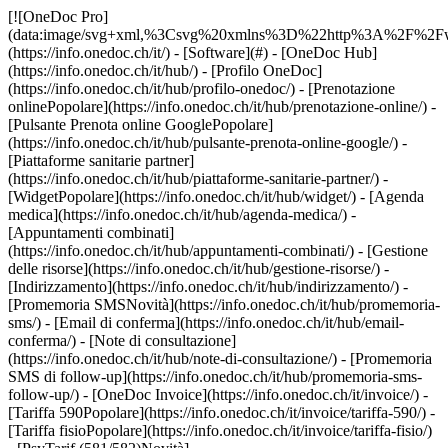
[![OneDoc Pro](data:image/svg+xml,%3Csvg%20xmlns%3D%22http%3A%2F%2Fwww.w3.org%2F2000%2Fsvg%22%20viewBox%3D%220%200%20110%2021%22%3E%3C%2Fsvg%3E)](https://info.onedoc.ch/it/) - [Software](#) - [OneDoc Hub](https://info.onedoc.ch/it/hub/) - [Profilo OneDoc](https://info.onedoc.ch/it/hub/profilo-onedoc/) - [Prenotazione onlinePopolare](https://info.onedoc.ch/it/hub/prenotazione-online/) - [Pulsante Prenota online GooglePopolare](https://info.onedoc.ch/it/hub/pulsante-prenota-online-google/) - [Piattaforme sanitarie partner](https://info.onedoc.ch/it/hub/piattaforme-sanitarie-partner/) - [WidgetPopolare](https://info.onedoc.ch/it/hub/widget/) - [Agenda medica](https://info.onedoc.ch/it/hub/agenda-medica/) - [Appuntamenti combinati](https://info.onedoc.ch/it/hub/appuntamenti-combinati/) - [Gestione delle risorse](https://info.onedoc.ch/it/hub/gestione-risorse/) - [Indirizzamento](https://info.onedoc.ch/it/hub/indirizzamento/) - [Promemoria SMSNovità](https://info.onedoc.ch/it/hub/promemoria-sms/) - [Email di conferma](https://info.onedoc.ch/it/hub/email-conferma/) - [Note di consultazione](https://info.onedoc.ch/it/hub/note-di-consultazione/) - [Promemoria SMS di follow-up](https://info.onedoc.ch/it/hub/promemoria-sms-follow-up/) - [OneDoc Invoice](https://info.onedoc.ch/it/invoice/) - [Tariffa 590Popolare](https://info.onedoc.ch/it/invoice/tariffa-590/) - [Tariffa fisioPopolare](https://info.onedoc.ch/it/invoice/tariffa-fisio/) - [PsyTarif (581/582)Novità](https://info.onedoc.ch/it/invoice/psytarif/) - [Tariffa Swiss Dental Hygienist (SDH)](https://info.onedoc.ch/it/invoice/tariffa-sdh/) - [Tariffa 595In arrivo](https://info.onedoc.ch/it/tariffa-595/) - [Covercard](https://info.onedoc.ch/it/invoice/covercard/) - [Fattura QR](https://info.onedoc.ch/it/invoice/fattura-qr/) - [Invio sicuro al paziente (TG)](https://info.onedoc.ch/it/invoice/fatture-terzi-garanti/) - [Invio diretto all’assicurazione (TP)](https://info.onedoc.ch/it/invoice/terzi-paganti/) - [Promemoria di pagamento](https://info.onedoc.ch/it/invoice/solleciti-pagamento/) - [Riconcilio dei pagamenti](https://info.onedoc.ch/it/invoice/riconciliazione-automatica/) - [Chiusure contabili](https://info.onedoc.ch/it/invoice/chiusure-contabili/) - [Dichiarazione IVA](https://info.onedoc.ch/it/invoice/dichiarazione-iva/) - [Statistiche](https://info.onedoc.ch/it/invoice/statistiche/) - [Emma: Assistente telefonica IALancio](https://info.onedoc.ch/it/emma-assistente-telefonica/) - [OneDoc InboxLancio](https://info.onedoc.ch/it/inbox/) - [Richieste di farmaciNovità](https://info.onedoc.ch/it/inbox/richiesta-farmaci/) - [OneDoc LinkNovità](https://info.onedoc.ch/it/link/) - [OneDoc Visio](https://info.onedoc.ch/it/visio/) - [Badge videoconsulto](https://info.onedoc.ch/it/visio/badge-videoconsulto/) - [Modulo di videoconsultoPopolare](https://info.onedoc.ch/it/visio/modulo-videoconsulto/) - [Condividi lo schermo](https://info.onedoc.ch/it/visio/condivisione-schermo/) - [Videoconsulto sfondo](https://info.onedoc.ch/it/visio/sfondo-videoconsulto/) - [Video e audio controllo](https://info.onedoc.ch/it/visio/controllo-audio-video/) - [Soluzioni](#) - [Le tue esigenze](https://info.onedoc.ch/it/esigenze/) - [Aumenta la visibilità del tuo studio](https://info.onedoc.ch/it/esigenze/migliorare-la-vostra-visibilita/) - [Porta più nuovi pazienti nel tuo studio](https://info.onedoc.ch/it/esigenze/porta-nuovi-pazienti/) - [Fidelizza i tuoi pazientiPopolare](https://info.onedoc.ch/it/esigenze/fidelizza-i-tuoi-pazienti/) - [Automatizza il follow-up dei pazienti che già segui](https://info.onedoc.ch/it/esigenze/follow-up-pazienti-gia-segui/) - [Gestisci flussi di appuntamenti complessi](https://info.onedoc.ch/it/esigenze/gestisci-appuntamenti-complessi/) - [Fidelizza i pazienti nel tuo network](https://info.onedoc.ch/it/esigenze/tieni-pazienti-network/) - [Indirizza facilmente i tuoi pazientiPopolare](https://info.onedoc.ch/it/esigenze/indirizzate-pazienti/) - [Ricevi indirizzamenti qualificati](https://info.onedoc.ch/it/esigenze/ricevi-indirizzamenti-qualificati/) - [Riduci il numero di appuntamenti mancatiPopolare](https://info.onedoc.ch/it/esigenze/riduci-appuntamenti-mancati/) - [Gestisci più richieste dei pazienti](https://info.onedoc.ch/it/esigenze/gestisci-piu-richieste-pazienti/) - [Riduci il numero di telefonate entrantiPopolare](https://info.onedoc.ch/it/esigenze/ridurre-le-chiamate/) - [Resta in contatto con i tuoi pazienti](https://info.onedoc.ch/it/esigenze/resta-in-contatto-con-teleconsultation/) - [Crea e gestisci le tue fatture](https://info.onedoc.ch/it/esigenze/crea-fatture-conformi/) - [La tua specialità](https://info.onedoc.ch/it/specialita/) - [Medico generico](https://info.onedoc.ch/it/specialita/medico-generico/) - [Medico specialista](https://info.onedoc.ch/it/specialita/medico-specialista/) - [Dentista](https://info.onedoc.ch/it/specialita/medico-dentista/) - [Igienista dentale](https://info.onedoc.ch/it/specialita/igienista-dentale/) - [FisioterapistaPopolare](https://info.onedoc.ch/it/specialita/fisioterapista/) - [Terapista](https://info.onedoc.ch/it/specialita/terapista/) - [Psicologo](https://info.onedoc.ch/it/specialita/psicologo/) - [Psicoterapisti](https://info.onedoc.ch/it/specialita/psicoterapisti/) - [Oculista](https://info.onedoc.ch/it/specialita/oculista/) - [Dermatologo](https://info.onedoc.ch/it/specialita/dermatologo/) - [Pediatra](https://info.onedoc.ch/it/specialita/pediatra/) - [Ginecologo](https://info.onedoc.ch/it/specialita/ginecologo/) - [Medico estetico](https://info.onedoc.ch/it/specialita/medico-estetico/) - [La tua struttura sanitaria](https://info.onedoc.ch/it/specialita/) - [Centro medico](https://info.onedoc.ch/it/specialita/centro-medico/) - [Ospedale](https://info.onedoc.ch/it/specialita/ospedale/) - [Farmacia](https://info.onedoc.ch/it/specialita/farmacia/) - [Centro di diagnostica per immagini](https://info.onedoc.ch/it/specialita/centro-diagnostica-per-immagini/) - [Laboratorio di analisi mediche](https://info.onedoc.ch/it/specialita/laboratori-di-analisi-mediche/) - [Audioprotesista](https://info.onedoc.ch/it/specialita/audioprotesista/) - [Ottico](https://info.onedoc.ch/it/specialita/ottico/) - [Connettore](#) - [A-D](#) - [Aeskulap](https://info.onedoc.ch/it/connettore/aeskulap/) - [amétiq siMed](https://info.onedoc.ch/it/connettore/ametiq-simed/) - [Axenita](https://info.onedoc.ch/it/connettore/axenita-axonlab/) - [Carefolio](https://info.onedoc.ch/it/connettore/carefolio/) - [curaMED](https://info.onedoc.ch/it/connettore/curamed/) - [Delemed](https://info.onedoc.ch/it/connettore/delemed/) - [DentaGest](https://info.onedoc.ch/it/connettore/dentagest/) - [Denteo](https://info.onedoc.ch/it/connettore/denteo/) - [E-G](#) - [E-Medicus](https://info.onedoc.ch/it/connettore/e-medicus/) - [E-PAT](https://info.onedoc.ch/it/connettore/e-pat/) - [ElexisNovità](https://info.onedoc.ch/it/connettore/elexis/) - [ePaad](https://info.onedoc.ch/it/connettore/epaad/) - [ePhysio](https://info.onedoc.ch/it/connettore/ephysio/) - [ergodent](https://info.onedoc.ch/it/connettore/ergodent/) - [Eyesoft](https://info.onedoc.ch/it/connettore/eyesoft/) - [Google Calendar](https://info.onedoc.ch/it/connettore/google-calendar/) - [H-M](#) - [Handylife](https://info.onedoc.ch/it/connettore/handy-patients/) - [Hexabit Luna](https://info.onedoc.ch/it/connettore/hexabit-luna/) - [ifaNovità](https://info.onedoc.ch/it/connettore/ifa/) - [KISIM](https://info.onedoc.ch/it/connettore/cistec-kisim/) - [Liris](https://info.onedoc.ch/it/connettore/liris/) - [Medes](https://info.onedoc.ch/it/connettore/medes/) - [MediCloud](https://info.onedoc.ch/it/connettore/medicloud/) - [MediOnline](https://info.onedoc.ch/it/connettore/medionline-cassa-dei-medici/) - [Mediway](https://info.onedoc.ch/it/connettore/mediway/) - [N-Q](#) - [NereidaNovità](https://info.onedoc.ch/it/connettore/nereida/) - [NEXUS](https://info.onedoc.ch/it/connettore/nexus/) - [Oplus](https://info.onedoc.ch/it/connettore/oplus/) - [Outlook](https://info.onedoc.ch/it/connettore/outlook/) - [PhysioApp](https://info.onedoc.ch/it/connettore/physioapp/) - [Polavis](https://info.onedoc.ch/it/connettore/polavis/) - [Polypoint](https://info.onedoc.ch/it/connettore/polypoint/) - [ProPharma](https://info.onedoc.ch/it/connettore/propharma/) - [PraxinovaNovità](https://info.onedoc.ch/it/connettore/praxinova/) - [Pulse Medica](https://info.onedoc.ch/it/connettore/pulse-medica/) - [R-Z](#) - [RockethealthNovità](https://info.onedoc.ch/it/connettore/rockethealth/) - [SOFTplus](https://info.onedoc.ch/it/connettore/softplus/) - [Sokle](https://info.onedoc.ch/it/connettore/sokle/) - [tomedoNovità](https://info.onedoc.ch/it/connettore/tomedo/) - [Vitomed](https://info.onedoc.ch/it/connettore/vitomed-vitodata/) - [WinLogie](https://info.onedoc.ch/it/connettore/winlogie/) - [WinMed](https://info.onedoc.ch/it/connettore/winmed/) - [ZaWin](https://info.onedoc.ch/it/connettore/zawin/) - [Vedi tutti i nostri connettori](https://info.onedoc.ch/it/connettore/) - [Risorse](#) - [Informazioni su OneDoc](#) - [Nostra missione](https://info.onedoc.ch/it/nostra-missione/) - [Media](https://info.onedoc.ch/it/media/) - [Blog](https://info.onedoc.ch/it/blog/) - [Medici di base](https://info.onedoc.ch/it/blog/medici/) - [Dentisti](https://info.onedoc.ch/it/blog/dentisti/) - [Igienisti dentali](https://info.onedoc.ch/it/blog/igienisti-dentali/) - [Pediatri](htt