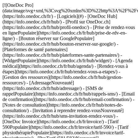
[![OneDoc Pro](data:image/svg+xml,%3Csvg%20xmlns%3D%22http%3A%2F%2Fwww.w3.org%2F2000%2Fsvg%22%20viewBox%3D%220%200%20110%2021%22%3E%3C%2Fsvg%3E)](https://info.onedoc.ch/fr/) - [Logiciels](#) - [OneDoc Hub](https://info.onedoc.ch/fr/hub/) - [Profil sur OneDoc.ch](https://info.onedoc.ch/fr/hub/profil-onedoc/) - [Prise de rendez-vous en lignePopulaire](https://info.onedoc.ch/fr/hub/prise-de-rdv-en-ligne/) - [Bouton réserver sur GooglePopulaire](https://info.onedoc.ch/fr/hub/bouton-reserver-sur-google/) - [Plateformes de santé partenaires](https://info.onedoc.ch/fr/hub/plateformes-sante-partenaires/) - [WidgetPopulaire](https://info.onedoc.ch/fr/hub/widget/) - [Agenda médical](https://info.onedoc.ch/fr/hub/agenda/) - [Rendez-vous à étapes](https://info.onedoc.ch/fr/hub/rendez-vous-a-etapes/) - [Gestion des ressources](https://info.onedoc.ch/fr/hub/gestion-ressources/) - [AdressageNouveauté](https://info.onedoc.ch/fr/hub/adressage/) - [SMS de rappelPopulaire](https://info.onedoc.ch/fr/hub/rappels-sms/) - [Email de confirmation](https://info.onedoc.ch/fr/hub/email-confirmation/) - [Notes de consultation](https://info.onedoc.ch/fr/hub/notes-de-consultation/) - [Invitation à reprendre rendez-vousNouveauté](https://info.onedoc.ch/fr/hub/sms-invitation-rendez-vous/) - [OneDoc Invoice](https://info.onedoc.ch/fr/invoice/) - [Tarif 590Populaire](https://info.onedoc.ch/fr/invoice/tarif-590/) - [Tarif physiothérapiePopulaire](https://info.onedoc.ch/fr/invoice/tarif-physiotherapie/) - [PsyTarif (581/582)Nouveauté](https://info.onedoc.ch/fr/invoice/tarif-psy/) - [Tarif Swiss Dental Hygienist (SDH)](https://info.onedoc.ch/fr/invoice/tarif-sdh/) - [Tarif 595Prochainement](https://info.onedoc.ch/fr/tarif-595/) - [Covercard](https://info.onedoc.ch/fr/invoice/covercard/) - [Factures QR](https://info.onedoc.ch/fr/invoice/facture-qr/) - [Factures Tiers Garant (TG)](https://info.onedoc.ch/fr/invoice/factures-tiers-garant/) - [Factures Tiers Payant (TP)](https://info.onedoc.ch/fr/invoice/tiers-payant/) - [Rappels de paiement](https://info.onedoc.ch/fr/invoice/rappels-paiement/) - [Rapprochement bancaire](https://info.onedoc.ch/fr/invoice/rapprochement-automatique/) - [Clôtures comptables](https://info.onedoc.ch/fr/invoice/clotures-comptables/) - [Déclaration TVA](https://info.onedoc.ch/fr/invoice/declaration-tva/) - [Statistiques](https://info.onedoc.ch/fr/invoice/statistiques/) - [Emma: Assistante téléphonique IALancement](https://info.onedoc.ch/fr/emma-assistant-telephonique/) - [OneDoc LinkNouveauté](https://info.onedoc.ch/fr/link/) - [OneDoc InboxLancement](https://info.onedoc.ch/fr/inbox/) - [Demandes de médicamentsNouveauté](https://info.onedoc.ch/fr/inbox/demandes-medicaments/) - [OneDoc Visio](https://info.onedoc.ch/fr/visio/) - [Badge téléconsultation](https://info.onedoc.ch/fr/visio/badge-teleconsultation/) - [Module de téléconsultationPopulaire](https://info.onedoc.ch/fr/visio/module-de-teleconsultation/) - [Partage d’écran](https://info.onedoc.ch/fr/visio/partage-ecran/) - [Arrière-plan professionnel](https://info.onedoc.ch/fr/visio/arriere-plan/) - [Contrôle de la vidéo et du son](https://info.onedoc.ch/fr/visio/controle-video-son/) - [Solutions](#) - [Par cas d’utilisation](https://info.onedoc.ch/fr/besoins/) - [Gagnez en visibilité](https://info.onedoc.ch/fr/besoins/ameliorer-votre-visibilite/) - [Attirez des nouveaux patients](https://info.onedoc.ch/fr/besoins/gagnez-patients/) - [Automatisez le suivi de vos patients existants](https://info.onedoc.ch/fr/besoins/suivi-patients-existants/) - [Fidélisez vos patientsPopulaire](https://info.onedoc.ch/fr/besoins/fidelisez-vos-patients/) - [Gérez les protocoles de soin](https://info.onedoc.ch/fr/besoins/gerez-protocoles-soins/) - [Gardez vos patients dans votre réseau](https://info.onedoc.ch/fr/besoins/gardez-patients-reseau/) - [Adressez vos patientsPopulaire](https://info.onedoc.ch/fr/besoins/adressez-vos-patients/) - [Recevez des demandes d’adressages](https://info.onedoc.ch/fr/besoins/recevez-demandes-adressage/) - [Limitez les no-showsPopulaire](https://info.onedoc.ch/fr/besoins/limitez-rdv-non-honores/) - [Absorbez plus de demandes patients](https://info.onedoc.ch/fr/besoins/absorbez-demandes-patients/) - [Réduisez le nombre d’appelsPopulaire](https://info.onedoc.ch/fr/besoins/reduisez-les-appels/) - [Restez en contact avec vos patients à distance](https://info.onedoc.ch/fr/besoins/restez-en-contact-avec-patients/) - [Créez et gérez vos factures](https://info.onedoc.ch/fr/besoins/creez-gerez-factures/) - [Par spécialité](https://info.onedoc.ch/fr/specialite/) - [Médecin généraliste](https://info.onedoc.ch/fr/specialite/medecin-generaliste/) - [Spécialiste](https://info.onedoc.ch/fr/specialite/specialiste/) - [Dentiste](https://info.onedoc.ch/fr/specialite/dentiste/) - [Hygiéniste dentaire](https://info.onedoc.ch/fr/specialite/hygieniste-dentaire/) - [PhysiothérapeutePopulaire](https://info.onedoc.ch/fr/specialite/physiotherapeute/) - [Thérapeute complémentaire](https://info.onedoc.ch/fr/specialite/therapeute/) - [PsychologuePopulaire](https://info.onedoc.ch/fr/specialite/psychologue/) - [Psychothérapeute](https://info.onedoc.ch/fr/specialite/psychotherapeute/) - [Ophtalmologue](https://info.onedoc.ch/fr/specialite/ophtalmologue/) - [DermatologuePopulaire](https://info.onedoc.ch/fr/specialite/dermatologue/) - [Pédiatre](https://info.onedoc.ch/fr/specialite/pediatre/) - [Gynécologue](https://info.onedoc.ch/fr/specialite/gynecologue/) - [Médecin esthétique](https://info.onedoc.ch/fr/specialite/medecin-esthetique/) - [Par type d’établissement de santé](https://info.onedoc.ch/fr/specialite/) - [Centre médical](https://info.onedoc.ch/fr/specialite/centre-medical/) - [Hôpital](https://info.onedoc.ch/fr/specialite/hopital/) - [Pharmacie](https://info.onedoc.ch/fr/specialite/pharmacie/) - [Centre d’imagerie médicale](https://info.onedoc.ch/fr/specialite/centre-imagerie-medicale/) - [Laboratoire d’analyses médicales](https://info.onedoc.ch/fr/specialite/laboratoire-analyses-medicales/) - [Audioprothésiste](https://info.onedoc.ch/fr/specialite/audioprothesiste/) - [Opticien](https://info.onedoc.ch/fr/specialite/opticien/) - [Passerelles](#) - [A-D](#) - [Aeskulap](https://info.onedoc.ch/fr/passerelles/aeskulap/) - [amétiq siMed](https://info.onedoc.ch/fr/passerelles/ametiq-simed/) - [Axenita](https://info.onedoc.ch/fr/passerelles/axenita-axonlab/) - [Carefolio](https://info.onedoc.ch/fr/passerelles/carefolio/) - [curaMED](https://info.onedoc.ch/fr/passerelles/curamed/) - [Delemed](https://info.onedoc.ch/fr/passerelles/delemed/) - [DentaGest](https://info.onedoc.ch/fr/passerelles/dentagest/) - [Denteo](https://info.onedoc.ch/fr/passerelles/denteo/) - [E-G](#) - [E-Medicus](https://info.onedoc.ch/fr/passerelles/e-medicus/) - [E-PAT](https://info.onedoc.ch/fr/passerelles/e-pat/) - [ElexisNouveauté](https://info.onedoc.ch/fr/passerelles/elexis/) - [ePaad](https://info.onedoc.ch/fr/passerelles/epaad/) - [ePhysio](https://info.onedoc.ch/fr/passerelles/ephysio/) - [ergodent](https://info.onedoc.ch/fr/passerelles/ergodent/) - [Eyesoft](https://info.onedoc.ch/fr/passerelles/eyesoft/) - [Google Calendar](https://info.onedoc.ch/fr/passerelles/google-calendar/) - [H-M](#) - [Handylife](https://info.onedoc.ch/fr/passerelles/handy-patients/) - [ifaNouveauté](https://info.onedoc.ch/fr/passerelles/ifa/) - [Hexabit Luna](https://info.onedoc.ch/fr/passerelles/hexabit-luna/) - [KISIM](https://info.onedoc.ch/fr/passerelles/cistec-kisim/) - [Liris](https://info.onedoc.ch/fr/passerelles/liris/) - [Medes](https://info.onedoc.ch/fr/passerelles/medes/) - [MediCloud](https://info.onedoc.ch/fr/passerelles/medicloud/) - [MediOnline](https://info.onedoc.ch/fr/passerelles/medionline-caisse-des-medecins/) - [Mediway](https://info.onedoc.ch/fr/passerelles/mediway/) - [N-Q](#) - [NereidaNouveauté](https://info.onedoc.ch/fr/passerelles/nereida/) - [NEXUS](https://info.onedoc.ch/fr/passerelles/nexus/) - [Oplus](https://info.onedoc.ch/fr/passerelles/oplus/) - [Outlook](https://info.onedoc.ch/fr/passerelles/outlook/) - [PhysioApp](https://info.onedoc.ch/fr/passerelles/physioapp/) - [Polavis](https://info.onedoc.ch/fr/passerelles/polavis/) - [Polypoint](https://info.onedoc.ch/fr/passerelles/polypoint/) - [PraxinovaNouveauté](https://info.onedoc.ch/fr/passerelles/praxinova/) - [ProPharma](https://info.onedoc.ch/fr/passerelles/propharma/) - [Pulse Medica](https://info.onedoc.ch/fr/passerelles/pulse-medica/) - [R-Z](#) - [RockethealthNouveauté](https://info.onedoc.ch/fr/passerelles/rockethealth/) - [SOFTplus](https://info.onedoc.ch/fr/passerelles/softplus/) - [Sokle](https://info.onedoc.ch/fr/passerelles/sokle/) - [tomedoNouveauté](https://info.onedoc.ch/fr/passerelles/tomedo/) - [Vitomed](https://info.onedoc.ch/fr/passerelles/vitomed-vitodata/) - [WinLogie](https://info.onedoc.ch/fr/passerelles/winlogie/) - [WinMed](https://info.onedoc.ch/fr/passerelles/winmed/) - [ZaWin](https://info.onedoc.ch/fr/passerelles/zawin/) - [Voir toutes nos passerelles](https://info.onedoc.ch/fr/passerelles/) - [Ressources](#) - [À propos de OneDoc](#) - [Raison d’être](https://info.onedoc.ch/fr/raison-d-etre/) - [Presse](https://info.onedoc.ch/fr/presse/) - [Blog](https://info.onedoc.ch/fr/blog/) - [Pour les médecins généralistes](https://info.onedoc.ch/fr/blog/medecins/) - [Pour les dentistes](https://info.onedoc.ch/fr/blog/dentistes/) - [Pour les hygiénistes dentaires](htt