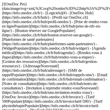
[![OneDoc Pro](data:image/svg+xml,%3Csvg%20xmlns%3D%22http%3A%2F%2Fwww.w3.org%2F2000%2Fsvg%22%20viewBox%3D%220%200%20110%2021%22%3E%3C%2Fsvg%3E)](https://info.onedoc.ch/fr/) - [Logiciels](#) - [OneDoc Hub](https://info.onedoc.ch/fr/hub/) - [Profil sur OneDoc.ch](https://info.onedoc.ch/fr/hub/profil-onedoc/) - [Prise de rendez-vous en lignePopulaire](https://info.onedoc.ch/fr/hub/prise-de-rdv-en-ligne/) - [Bouton réserver sur GooglePopulaire](https://info.onedoc.ch/fr/hub/bouton-reserver-sur-google/) - [Plateformes de santé partenaires](https://info.onedoc.ch/fr/hub/plateformes-sante-partenaires/) - [WidgetPopulaire](https://info.onedoc.ch/fr/hub/widget/) - [Agenda médical](https://info.onedoc.ch/fr/hub/agenda/) - [Rendez-vous à étapes](https://info.onedoc.ch/fr/hub/rendez-vous-a-etapes/) - [Gestion des ressources](https://info.onedoc.ch/fr/hub/gestion-ressources/) - [AdressageNouveauté](https://info.onedoc.ch/fr/hub/adressage/) - [SMS de rappelPopulaire](https://info.onedoc.ch/fr/hub/rappels-sms/) - [Email de confirmation](https://info.onedoc.ch/fr/hub/email-confirmation/) - [Notes de consultation](https://info.onedoc.ch/fr/hub/notes-de-consultation/) - [Invitation à reprendre rendez-vousNouveauté](https://info.onedoc.ch/fr/hub/sms-invitation-rendez-vous/) - [OneDoc Invoice](https://info.onedoc.ch/fr/invoice/) - [Tarif 590Populaire](https://info.onedoc.ch/fr/invoice/tarif-590/) - [Tarif physiothérapiePopulaire](https://info.onedoc.ch/fr/invoice/tarif-physiotherapie/) - [PsyTarif (581/582)Nouveauté](https://info.onedoc.ch/fr/invoice/tarif-psy/) - [Tarif Swiss Dental Hygienist (SDH)](https://info.onedoc.ch/fr/invoice/tarif-sdh/) - [Tarif 595Prochainement](https://info.onedoc.ch/fr/tarif-595/) - [Covercard](https://info.onedoc.ch/fr/invoice/covercard/) - [Factures QR](https://info.onedoc.ch/fr/invoice/facture-qr/) - [Factures Tiers Garant (TG)](https://info.onedoc.ch/fr/invoice/factures-tiers-garant/) - [Factures Tiers Payant (TP)](https://info.onedoc.ch/fr/invoice/tiers-payant/) - [Rappels de paiement](https://info.onedoc.ch/fr/invoice/rappels-paiement/) - [Rapprochement bancaire](https://info.onedoc.ch/fr/invoice/rapprochement-automatique/) - [Clôtures comptables](https://info.onedoc.ch/fr/invoice/clotures-comptables/) - [Déclaration TVA](https://info.onedoc.ch/fr/invoice/declaration-tva/) - [Statistiques](https://info.onedoc.ch/fr/invoice/statistiques/) - [Emma: Assistante téléphonique IALancement](https://info.onedoc.ch/fr/emma-assistant-telephonique/) - [OneDoc LinkNouveauté](https://info.onedoc.ch/fr/link/) - [OneDoc InboxLancement](https://info.onedoc.ch/fr/inbox/) - [Demandes de médicamentsNouveauté](https://info.onedoc.ch/fr/inbox/demandes-medicaments/) - [OneDoc Visio](https://info.onedoc.ch/fr/visio/) - [Badge téléconsultation](https://info.onedoc.ch/fr/visio/badge-teleconsultation/) - [Module de téléconsultationPopulaire](https://info.onedoc.ch/fr/visio/module-de-teleconsultation/) - [Partage d’écran](https://info.onedoc.ch/fr/visio/partage-ecran/) - [Arrière-plan professionnel](https://info.onedoc.ch/fr/visio/arriere-plan/) - [Contrôle de la vidéo et du son](https://info.onedoc.ch/fr/visio/controle-video-son/) - [Solutions](#) - [Par cas d’utilisation](https://info.onedoc.ch/fr/besoins/) - [Gagnez en visibilité](https://info.onedoc.ch/fr/besoins/ameliorer-votre-visibilite/) - [Attirez des nouveaux patients](https://info.onedoc.ch/fr/besoins/gagnez-patients/) - [Automatisez le suivi de vos patients existants](https://info.onedoc.ch/fr/besoins/suivi-patients-existants/) - [Fidélisez vos patientsPopulaire](https://info.onedoc.ch/fr/besoins/fidelisez-vos-patients/) - [Gérez les protocoles de soin](https://info.onedoc.ch/fr/besoins/gerez-protocoles-soins/) - [Gardez vos patients dans votre réseau](https://info.onedoc.ch/fr/besoins/gardez-patients-reseau/) - [Adressez vos patientsPopulaire](https://info.onedoc.ch/fr/besoins/adressez-vos-patients/) - [Recevez des demandes d’adressages](https://info.onedoc.ch/fr/besoins/recevez-demandes-adressage/) - [Limitez les no-showsPopulaire](https://info.onedoc.ch/fr/besoins/limitez-rdv-non-honores/) - [Absorbez plus de demandes patients](https://info.onedoc.ch/fr/besoins/absorbez-demandes-patients/) - [Réduisez le nombre d’appelsPopulaire](https://info.onedoc.ch/fr/besoins/reduisez-les-appels/) - [Restez en contact avec vos patients à distance](https://info.onedoc.ch/fr/besoins/restez-en-contact-avec-patients/) - [Créez et gérez vos factures](https://info.onedoc.ch/fr/besoins/creez-gerez-factures/) - [Par spécialité](https://info.onedoc.ch/fr/specialite/) - [Médecin généraliste](https://info.onedoc.ch/fr/specialite/medecin-generaliste/) - [Spécialiste](https://info.onedoc.ch/fr/specialite/specialiste/) - [Dentiste](https://info.onedoc.ch/fr/specialite/dentiste/) - [Hygiéniste dentaire](https://info.onedoc.ch/fr/specialite/hygieniste-dentaire/) - [PhysiothérapeutePopulaire](https://info.onedoc.ch/fr/specialite/physiotherapeute/) - [Thérapeute complémentaire](https://info.onedoc.ch/fr/specialite/therapeute/) - [PsychologuePopulaire](https://info.onedoc.ch/fr/specialite/psychologue/) - [Psychothérapeute](https://info.onedoc.ch/fr/specialite/psychotherapeute/) - [Ophtalmologue](https://info.onedoc.ch/fr/specialite/ophtalmologue/) - [DermatologuePopulaire](https://info.onedoc.ch/fr/specialite/dermatologue/) - [Pédiatre](https://info.onedoc.ch/fr/specialite/pediatre/) - [Gynécologue](https://info.onedoc.ch/fr/specialite/gynecologue/) - [Médecin esthétique](https://info.onedoc.ch/fr/specialite/medecin-esthetique/) - [Par type d’établissement de santé](https://info.onedoc.ch/fr/specialite/) - [Centre médical](https://info.onedoc.ch/fr/specialite/centre-medical/) - [Hôpital](https://info.onedoc.ch/fr/specialite/hopital/) - [Pharmacie](https://info.onedoc.ch/fr/specialite/pharmacie/) - [Centre d’imagerie médicale](https://info.onedoc.ch/fr/specialite/centre-imagerie-medicale/) - [Laboratoire d’analyses médicales](https://info.onedoc.ch/fr/specialite/laboratoire-analyses-medicales/) - [Audioprothésiste](https://info.onedoc.ch/fr/specialite/audioprothesiste/) - [Opticien](https://info.onedoc.ch/fr/specialite/opticien/) - [Passerelles](#) - [A-D](#) - [Aeskulap](https://info.onedoc.ch/fr/passerelles/aeskulap/) - [amétiq siMed](https://info.onedoc.ch/fr/passerelles/ametiq-simed/) - [Axenita](https://info.onedoc.ch/fr/passerelles/axenita-axonlab/) - [Carefolio](https://info.onedoc.ch/fr/passerelles/carefolio/) - [curaMED](https://info.onedoc.ch/fr/passerelles/curamed/) - [Delemed](https://info.onedoc.ch/fr/passerelles/delemed/) - [DentaGest](https://info.onedoc.ch/fr/passerelles/dentagest/) - [Denteo](https://info.onedoc.ch/fr/passerelles/denteo/) - [E-G](#) - [E-Medicus](https://info.onedoc.ch/fr/passerelles/e-medicus/) - [E-PAT](https://info.onedoc.ch/fr/passerelles/e-pat/) - [ElexisNouveauté](https://info.onedoc.ch/fr/passerelles/elexis/) - [ePaad](https://info.onedoc.ch/fr/passerelles/epaad/) - [ePhysio](https://info.onedoc.ch/fr/passerelles/ephysio/) - [ergodent](https://info.onedoc.ch/fr/passerelles/ergodent/) - [Eyesoft](https://info.onedoc.ch/fr/passerelles/eyesoft/) - [Google Calendar](https://info.onedoc.ch/fr/passerelles/google-calendar/) - [H-M](#) - [Handylife](https://info.onedoc.ch/fr/passerelles/handy-patients/) - [ifaNouveauté](https://info.onedoc.ch/fr/passerelles/ifa/) - [Hexabit Luna](https://info.onedoc.ch/fr/passerelles/hexabit-luna/) - [KISIM](https://info.onedoc.ch/fr/passerelles/cistec-kisim/) - [Liris](https://info.onedoc.ch/fr/passerelles/liris/) - [Medes](https://info.onedoc.ch/fr/passerelles/medes/) - [MediCloud](https://info.onedoc.ch/fr/passerelles/medicloud/) - [MediOnline](https://info.onedoc.ch/fr/passerelles/medionline-caisse-des-medecins/) - [Mediway](https://info.onedoc.ch/fr/passerelles/mediway/) - [N-Q](#) - [NereidaNouveauté](https://info.onedoc.ch/fr/passerelles/nereida/) - [NEXUS](https://info.onedoc.ch/fr/passerelles/nexus/) - [Oplus](https://info.onedoc.ch/fr/passerelles/oplus/) - [Outlook](https://info.onedoc.ch/fr/passerelles/outlook/) - [PhysioApp](https://info.onedoc.ch/fr/passerelles/physioapp/) - [Polavis](https://info.onedoc.ch/fr/passerelles/polavis/) - [Polypoint](https://info.onedoc.ch/fr/passerelles/polypoint/) - [PraxinovaNouveauté](https://info.onedoc.ch/fr/passerelles/praxinova/) - [ProPharma](https://info.onedoc.ch/fr/passerelles/propharma/) - [Pulse Medica](https://info.onedoc.ch/fr/passerelles/pulse-medica/) - [R-Z](#) - [RockethealthNouveauté](https://info.onedoc.ch/fr/passerelles/rockethealth/) - [SOFTplus](https://info.onedoc.ch/fr/passerelles/softplus/) - [Sokle](https://info.onedoc.ch/fr/passerelles/sokle/) - [tomedoNouveauté](https://info.onedoc.ch/fr/passerelles/tomedo/) - [Vitomed](https://info.onedoc.ch/fr/passerelles/vitomed-vitodata/) - [WinLogie](https://info.onedoc.ch/fr/passerelles/winlogie/) - [WinMed](https://info.onedoc.ch/fr/passerelles/winmed/) - [ZaWin](https://info.onedoc.ch/fr/passerelles/zawin/) - [Voir toutes nos passerelles](https://info.onedoc.ch/fr/passerelles/) - [Ressources](#) - [À propos de OneDoc](#) - [Raison d’être](https://info.onedoc.ch/fr/raison-d-etre/) - [Presse](https://info.onedoc.ch/fr/presse/) - [Blog](https://info.onedoc.ch/fr/blog/) - [Pour les médecins généralistes](https://info.onedoc.ch/fr/blog/medecins/) - [Pour les dentistes](https://info.onedoc.ch/fr/blog/dentistes/) - [Pour les hygiénistes dentaires](htt