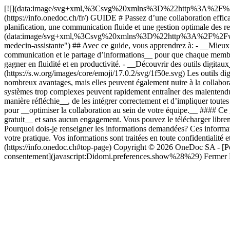
[![](data:image/svg+xml,%3Csvg%20xmlns%3D%22http%3A%2
(https://info.onedoc.ch/fr/) GUIDE # Passez d’une collaboration effic
planification, une communication fluide et une gestion optimale des re
(data:image/svg+xml,%3Csvg%20xmlns%3D%22http%3A%2F%2
medecin-assistante") ## Avec ce guide, vous apprendrez à: - __Mieux pl
communication et le partage d’informations__ pour que chaque membre 
gagner en fluidité et en productivité. - __Découvrir des outils digitaux
(https://s.w.org/images/core/emoji/17.0.2/svg/1f50e.svg) Les outils digi
nombreux avantages, mais elles peuvent également nuire à la collabor
systèmes trop complexes peuvent rapidement entraîner des malentendus__,
manière réfléchie__, de les intégrer correctement et d’impliquer toutes 
pour __optimiser la collaboration au sein de votre équipe.__ #### Ce gu
gratuit__ et sans aucun engagement. Vous pouvez le télécharger libremen
Pourquoi dois-je renseigner les informations demandées? Ces informat
votre pratique. Vos informations sont traitées en toute confidentialit
(https://info.onedoc.ch#top-page) Copyright © 2026 OneDoc SA - [Politi
consentement](javascript:Didomi.preferences.show%28%29) Fermer