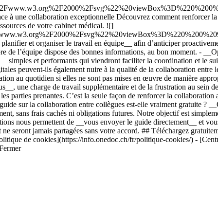
F%2Fwww.w3.org%2F2000%2Fsvg%22%20viewBox%3D%220%200%20
ace à une collaboration exceptionnelle Découvrez comment renforcer la 
ssources de votre cabinet médical. ![]
Fwww.w3.org%2F2000%2Fsvg%22%20viewBox%3D%220%200%2094
anifier et organiser le travail en équipe__ afin d’anticiper proactiveme
de l’équipe dispose des bonnes informations, au bon moment. - __Optim
__ simples et performants qui viendront faciliter la coordination et le su
tales peuvent-ils également nuire à la qualité de la collaboration entre le
ation au quotidien si elles ne sont pas mises en œuvre de manière appr
 une charge de travail supplémentaire et de la frustration au sein de l’
les parties prenantes. C’est la seule façon de renforcer la collaboration
ide sur la collaboration entre collègues est-elle vraiment gratuite ? __
t, sans frais cachés ni obligations futures. Notre objectif est simpleme
ions nous permettent de __vous envoyer le guide directement__ et vous p
é et ne seront jamais partagées sans votre accord. ## Téléchargez gratuit
que de cookies](https://info.onedoc.ch/fr/politique-cookies/) - [Centre
 Fermer