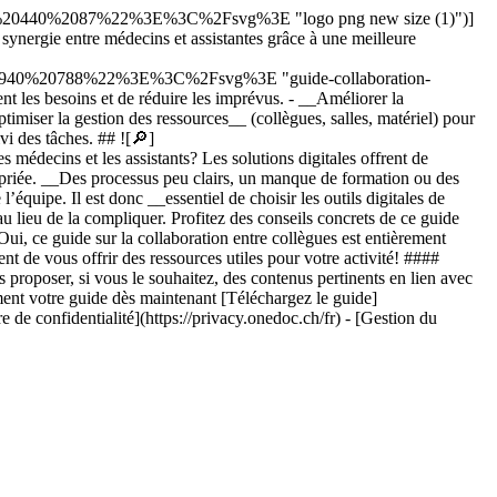
440%2087%22%3E%3C%2Fsvg%3E "logo png new size (1)")]
synergie entre médecins et assistantes grâce à une meilleure
0%20788%22%3E%3C%2Fsvg%3E "guide-collaboration-
nt les besoins et de réduire les imprévus. - __Améliorer la
iser la gestion des ressources__ (collègues, salles, matériel) pour
ivi des tâches. ## ![🔎]
s médecins et les assistants? Les solutions digitales offrent de
opriée. __Des processus peu clairs, un manque de formation ou des
équipe. Il est donc __essentiel de choisir les outils digitales de
 au lieu de la compliquer. Profitez des conseils concrets de ce guide
Oui, ce guide sur la collaboration entre collègues est entièrement
nt de vous offrir des ressources utiles pour votre activité! ####
roposer, si vous le souhaitez, des contenus pertinents en lien avec
ement votre guide dès maintenant [Téléchargez le guide]
 de confidentialité](https://privacy.onedoc.ch/fr) - [Gestion du