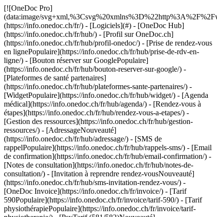
[![OneDoc Pro](data:image/svg+xml,%3Csvg%20xmlns%3D%22http%3A%2F%2Fwww.w3.org%2F2000%2Fsvg%22%20viewBox%3D%220%200%20110%2021%22%3E%3C%2Fsvg%3E)](https://info.onedoc.ch/fr/) - [Logiciels](#) - [OneDoc Hub](https://info.onedoc.ch/fr/hub/) - [Profil sur OneDoc.ch](https://info.onedoc.ch/fr/hub/profil-onedoc/) - [Prise de rendez-vous en lignePopulaire](https://info.onedoc.ch/fr/hub/prise-de-rdv-en-ligne/) - [Bouton réserver sur GooglePopulaire](https://info.onedoc.ch/fr/hub/bouton-reserver-sur-google/) - [Plateformes de santé partenaires](https://info.onedoc.ch/fr/hub/plateformes-sante-partenaires/) - [WidgetPopulaire](https://info.onedoc.ch/fr/hub/widget/) - [Agenda médical](https://info.onedoc.ch/fr/hub/agenda/) - [Rendez-vous à étapes](https://info.onedoc.ch/fr/hub/rendez-vous-a-etapes/) - [Gestion des ressources](https://info.onedoc.ch/fr/hub/gestion-ressources/) - [AdressageNouveauté](https://info.onedoc.ch/fr/hub/adressage/) - [SMS de rappelPopulaire](https://info.onedoc.ch/fr/hub/rappels-sms/) - [Email de confirmation](https://info.onedoc.ch/fr/hub/email-confirmation/) - [Notes de consultation](https://info.onedoc.ch/fr/hub/notes-de-consultation/) - [Invitation à reprendre rendez-vousNouveauté](https://info.onedoc.ch/fr/hub/sms-invitation-rendez-vous/) - [OneDoc Invoice](https://info.onedoc.ch/fr/invoice/) - [Tarif 590Populaire](https://info.onedoc.ch/fr/invoice/tarif-590/) - [Tarif physiothérapiePopulaire](https://info.onedoc.ch/fr/invoice/tarif-physiotherapie/) - [PsyTarif (581/582)Nouveauté](https://info.onedoc.ch/fr/invoice/tarif-psy/) - [Tarif Swiss Dental Hygienist (SDH)](https://info.onedoc.ch/fr/invoice/tarif-sdh/) - [Tarif 595Prochainement](https://info.onedoc.ch/fr/tarif-595/) - [Covercard](https://info.onedoc.ch/fr/invoice/covercard/) - [Factures QR](https://info.onedoc.ch/fr/invoice/facture-qr/) - [Factures Tiers Garant (TG)](https://info.onedoc.ch/fr/invoice/factures-tiers-garant/) - [Factures Tiers Payant (TP)](https://info.onedoc.ch/fr/invoice/tiers-payant/) - [Rappels de paiement](https://info.onedoc.ch/fr/invoice/rappels-paiement/) - [Rapprochement bancaire](https://info.onedoc.ch/fr/invoice/rapprochement-automatique/) - [Clôtures comptables](https://info.onedoc.ch/fr/invoice/clotures-comptables/) - [Déclaration TVA](https://info.onedoc.ch/fr/invoice/declaration-tva/) - [Statistiques](https://info.onedoc.ch/fr/invoice/statistiques/) - [Emma: Assistante téléphonique IALancement](https://info.onedoc.ch/fr/emma-assistant-telephonique/) - [OneDoc LinkNouveauté](https://info.onedoc.ch/fr/link/) - [OneDoc InboxLancement](https://info.onedoc.ch/fr/inbox/) - [Demandes de médicamentsNouveauté](https://info.onedoc.ch/fr/inbox/demandes-medicaments/) - [OneDoc Visio](https://info.onedoc.ch/fr/visio/) - [Badge téléconsultation](https://info.onedoc.ch/fr/visio/badge-teleconsultation/) - [Module de téléconsultationPopulaire](https://info.onedoc.ch/fr/visio/module-de-teleconsultation/) - [Partage d’écran](https://info.onedoc.ch/fr/visio/partage-ecran/) - [Arrière-plan professionnel](https://info.onedoc.ch/fr/visio/arriere-plan/) - [Contrôle de la vidéo et du son](https://info.onedoc.ch/fr/visio/controle-video-son/) - [Solutions](#) - [Par cas d’utilisation](https://info.onedoc.ch/fr/besoins/) - [Gagnez en visibilité](https://info.onedoc.ch/fr/besoins/ameliorer-votre-visibilite/) - [Attirez des nouveaux patients](https://info.onedoc.ch/fr/besoins/gagnez-patients/) - [Automatisez le suivi de vos patients existants](https://info.onedoc.ch/fr/besoins/suivi-patients-existants/) - [Fidélisez vos patientsPopulaire](https://info.onedoc.ch/fr/besoins/fidelisez-vos-patients/) - [Gérez les protocoles de soin](https://info.onedoc.ch/fr/besoins/gerez-protocoles-soins/) - [Gardez vos patients dans votre réseau](https://info.onedoc.ch/fr/besoins/gardez-patients-reseau/) - [Adressez vos patientsPopulaire](https://info.onedoc.ch/fr/besoins/adressez-vos-patients/) - [Recevez des demandes d’adressages](https://info.onedoc.ch/fr/besoins/recevez-demandes-adressage/) - [Limitez les no-showsPopulaire](https://info.onedoc.ch/fr/besoins/limitez-rdv-non-honores/) - [Absorbez plus de demandes patients](https://info.onedoc.ch/fr/besoins/absorbez-demandes-patients/) - [Réduisez le nombre d’appelsPopulaire](https://info.onedoc.ch/fr/besoins/reduisez-les-appels/) - [Restez en contact avec vos patients à distance](https://info.onedoc.ch/fr/besoins/restez-en-contact-avec-patients/) - [Créez et gérez vos factures](https://info.onedoc.ch/fr/besoins/creez-gerez-factures/) - [Par spécialité](https://info.onedoc.ch/fr/specialite/) - [Médecin généraliste](https://info.onedoc.ch/fr/specialite/medecin-generaliste/) - [Spécialiste](https://info.onedoc.ch/fr/specialite/specialiste/) - [Dentiste](https://info.onedoc.ch/fr/specialite/dentiste/) - [Hygiéniste dentaire](https://info.onedoc.ch/fr/specialite/hygieniste-dentaire/) - [PhysiothérapeutePopulaire](https://info.onedoc.ch/fr/specialite/physiotherapeute/) - [Thérapeute complémentaire](https://info.onedoc.ch/fr/specialite/therapeute/) - [PsychologuePopulaire](https://info.onedoc.ch/fr/specialite/psychologue/) - [Psychothérapeute](https://info.onedoc.ch/fr/specialite/psychotherapeute/) - [Ophtalmologue](https://info.onedoc.ch/fr/specialite/ophtalmologue/) - [DermatologuePopulaire](https://info.onedoc.ch/fr/specialite/dermatologue/) - [Pédiatre](https://info.onedoc.ch/fr/specialite/pediatre/) - [Gynécologue](https://info.onedoc.ch/fr/specialite/gynecologue/) - [Médecin esthétique](https://info.onedoc.ch/fr/specialite/medecin-esthetique/) - [Par type d’établissement de santé](https://info.onedoc.ch/fr/specialite/) - [Centre médical](https://info.onedoc.ch/fr/specialite/centre-medical/) - [Hôpital](https://info.onedoc.ch/fr/specialite/hopital/) - [Pharmacie](https://info.onedoc.ch/fr/specialite/pharmacie/) - [Centre d’imagerie médicale](https://info.onedoc.ch/fr/specialite/centre-imagerie-medicale/) - [Laboratoire d’analyses médicales](https://info.onedoc.ch/fr/specialite/laboratoire-analyses-medicales/) - [Audioprothésiste](https://info.onedoc.ch/fr/specialite/audioprothesiste/) - [Opticien](https://info.onedoc.ch/fr/specialite/opticien/) - [Passerelles](#) - [A-D](#) - [Aeskulap](https://info.onedoc.ch/fr/passerelles/aeskulap/) - [amétiq siMed](https://info.onedoc.ch/fr/passerelles/ametiq-simed/) - [Axenita](https://info.onedoc.ch/fr/passerelles/axenita-axonlab/) - [Carefolio](https://info.onedoc.ch/fr/passerelles/carefolio/) - [curaMED](https://info.onedoc.ch/fr/passerelles/curamed/) - [Delemed](https://info.onedoc.ch/fr/passerelles/delemed/) - [DentaGest](https://info.onedoc.ch/fr/passerelles/dentagest/) - [Denteo](https://info.onedoc.ch/fr/passerelles/denteo/) - [E-G](#) - [E-Medicus](https://info.onedoc.ch/fr/passerelles/e-medicus/) - [E-PAT](https://info.onedoc.ch/fr/passerelles/e-pat/) - [ElexisNouveauté](https://info.onedoc.ch/fr/passerelles/elexis/) - [ePaad](https://info.onedoc.ch/fr/passerelles/epaad/) - [ePhysio](https://info.onedoc.ch/fr/passerelles/ephysio/) - [ergodent](https://info.onedoc.ch/fr/passerelles/ergodent/) - [Eyesoft](https://info.onedoc.ch/fr/passerelles/eyesoft/) - [Google Calendar](https://info.onedoc.ch/fr/passerelles/google-calendar/) - [H-M](#) - [Handylife](https://info.onedoc.ch/fr/passerelles/handy-patients/) - [ifaNouveauté](https://info.onedoc.ch/fr/passerelles/ifa/) - [Hexabit Luna](https://info.onedoc.ch/fr/passerelles/hexabit-luna/) - [KISIM](https://info.onedoc.ch/fr/passerelles/cistec-kisim/) - [Liris](https://info.onedoc.ch/fr/passerelles/liris/) - [Medes](https://info.onedoc.ch/fr/passerelles/medes/) - [MediCloud](https://info.onedoc.ch/fr/passerelles/medicloud/) - [MediOnline](https://info.onedoc.ch/fr/passerelles/medionline-caisse-des-medecins/) - [Mediway](https://info.onedoc.ch/fr/passerelles/mediway/) - [N-Q](#) - [NereidaNouveauté](https://info.onedoc.ch/fr/passerelles/nereida/) - [NEXUS](https://info.onedoc.ch/fr/passerelles/nexus/) - [Oplus](https://info.onedoc.ch/fr/passerelles/oplus/) - [Outlook](https://info.onedoc.ch/fr/passerelles/outlook/) - [PhysioApp](https://info.onedoc.ch/fr/passerelles/physioapp/) - [Polavis](https://info.onedoc.ch/fr/passerelles/polavis/) - [Polypoint](https://info.onedoc.ch/fr/passerelles/polypoint/) - [PraxinovaNouveauté](https://info.onedoc.ch/fr/passerelles/praxinova/) - [ProPharma](https://info.onedoc.ch/fr/passerelles/propharma/) - [Pulse Medica](https://info.onedoc.ch/fr/passerelles/pulse-medica/) - [R-Z](#) - [RockethealthNouveauté](https://info.onedoc.ch/fr/passerelles/rockethealth/) - [SOFTplus](https://info.onedoc.ch/fr/passerelles/softplus/) - [Sokle](https://info.onedoc.ch/fr/passerelles/sokle/) - [tomedoNouveauté](https://info.onedoc.ch/fr/passerelles/tomedo/) - [Vitomed](https://info.onedoc.ch/fr/passerelles/vitomed-vitodata/) - [WinLogie](https://info.onedoc.ch/fr/passerelles/winlogie/) - [WinMed](https://info.onedoc.ch/fr/passerelles/winmed/) - [ZaWin](https://info.onedoc.ch/fr/passerelles/zawin/) - [Voir toutes nos passerelles](https://info.onedoc.ch/fr/passerelles/) - [Ressources](#) - [À propos de OneDoc](#) - [Raison d’être](https://info.onedoc.ch/fr/raison-d-etre/) - [Presse](https://info.onedoc.ch/fr/presse/) - [Blog](https://info.onedoc.ch/fr/blog/) - [Pour les médecins généralistes](https://info.onedoc.ch/fr/blog/medecins/) - [Pour les dentistes](https://info.onedoc.ch/fr/blog/dentistes/) - [Pour les hygiénistes dentaires](htt