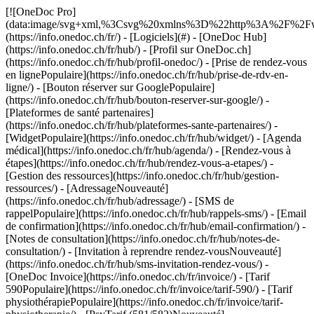
[![OneDoc Pro](data:image/svg+xml,%3Csvg%20xmlns%3D%22http%3A%2F%2Fwww.w3.org%2F2000%2Fsvg%22%20viewBox%3D%220%200%20110%2021%22%3E%3C%2Fsvg%3E)](https://info.onedoc.ch/fr/) - [Logiciels](#) - [OneDoc Hub](https://info.onedoc.ch/fr/hub/) - [Profil sur OneDoc.ch](https://info.onedoc.ch/fr/hub/profil-onedoc/) - [Prise de rendez-vous en lignePopulaire](https://info.onedoc.ch/fr/hub/prise-de-rdv-en-ligne/) - [Bouton réserver sur GooglePopulaire](https://info.onedoc.ch/fr/hub/bouton-reserver-sur-google/) - [Plateformes de santé partenaires](https://info.onedoc.ch/fr/hub/plateformes-sante-partenaires/) - [WidgetPopulaire](https://info.onedoc.ch/fr/hub/widget/) - [Agenda médical](https://info.onedoc.ch/fr/hub/agenda/) - [Rendez-vous à étapes](https://info.onedoc.ch/fr/hub/rendez-vous-a-etapes/) - [Gestion des ressources](https://info.onedoc.ch/fr/hub/gestion-ressources/) - [AdressageNouveauté](https://info.onedoc.ch/fr/hub/adressage/) - [SMS de rappelPopulaire](https://info.onedoc.ch/fr/hub/rappels-sms/) - [Email de confirmation](https://info.onedoc.ch/fr/hub/email-confirmation/) - [Notes de consultation](https://info.onedoc.ch/fr/hub/notes-de-consultation/) - [Invitation à reprendre rendez-vousNouveauté](https://info.onedoc.ch/fr/hub/sms-invitation-rendez-vous/) - [OneDoc Invoice](https://info.onedoc.ch/fr/invoice/) - [Tarif 590Populaire](https://info.onedoc.ch/fr/invoice/tarif-590/) - [Tarif physiothérapiePopulaire](https://info.onedoc.ch/fr/invoice/tarif-physiotherapie/) - [PsyTarif (581/582)Nouveauté](https://info.onedoc.ch/fr/invoice/tarif-psy/) - [Tarif Swiss Dental Hygienist (SDH)](https://info.onedoc.ch/fr/invoice/tarif-sdh/) - [Tarif 595Prochainement](https://info.onedoc.ch/fr/tarif-595/) - [Covercard](https://info.onedoc.ch/fr/invoice/covercard/) - [Factures QR](https://info.onedoc.ch/fr/invoice/facture-qr/) - [Factures Tiers Garant (TG)](https://info.onedoc.ch/fr/invoice/factures-tiers-garant/) - [Factures Tiers Payant (TP)](https://info.onedoc.ch/fr/invoice/tiers-payant/) - [Rappels de paiement](https://info.onedoc.ch/fr/invoice/rappels-paiement/) - [Rapprochement bancaire](https://info.onedoc.ch/fr/invoice/rapprochement-automatique/) - [Clôtures comptables](https://info.onedoc.ch/fr/invoice/clotures-comptables/) - [Déclaration TVA](https://info.onedoc.ch/fr/invoice/declaration-tva/) - [Statistiques](https://info.onedoc.ch/fr/invoice/statistiques/) - [Emma: Assistante téléphonique IALancement](https://info.onedoc.ch/fr/emma-assistant-telephonique/) - [OneDoc LinkNouveauté](https://info.onedoc.ch/fr/link/) - [OneDoc InboxLancement](https://info.onedoc.ch/fr/inbox/) - [Demandes de médicamentsNouveauté](https://info.onedoc.ch/fr/inbox/demandes-medicaments/) - [OneDoc Visio](https://info.onedoc.ch/fr/visio/) - [Badge téléconsultation](https://info.onedoc.ch/fr/visio/badge-teleconsultation/) - [Module de téléconsultationPopulaire](https://info.onedoc.ch/fr/visio/module-de-teleconsultation/) - [Partage d’écran](https://info.onedoc.ch/fr/visio/partage-ecran/) - [Arrière-plan professionnel](https://info.onedoc.ch/fr/visio/arriere-plan/) - [Contrôle de la vidéo et du son](https://info.onedoc.ch/fr/visio/controle-video-son/) - [Solutions](#) - [Par cas d’utilisation](https://info.onedoc.ch/fr/besoins/) - [Gagnez en visibilité](https://info.onedoc.ch/fr/besoins/ameliorer-votre-visibilite/) - [Attirez des nouveaux patients](https://info.onedoc.ch/fr/besoins/gagnez-patients/) - [Automatisez le suivi de vos patients existants](https://info.onedoc.ch/fr/besoins/suivi-patients-existants/) - [Fidélisez vos patientsPopulaire](https://info.onedoc.ch/fr/besoins/fidelisez-vos-patients/) - [Gérez les protocoles de soin](https://info.onedoc.ch/fr/besoins/gerez-protocoles-soins/) - [Gardez vos patients dans votre réseau](https://info.onedoc.ch/fr/besoins/gardez-patients-reseau/) - [Adressez vos patientsPopulaire](https://info.onedoc.ch/fr/besoins/adressez-vos-patients/) - [Recevez des demandes d’adressages](https://info.onedoc.ch/fr/besoins/recevez-demandes-adressage/) - [Limitez les no-showsPopulaire](https://info.onedoc.ch/fr/besoins/limitez-rdv-non-honores/) - [Absorbez plus de demandes patients](https://info.onedoc.ch/fr/besoins/absorbez-demandes-patients/) - [Réduisez le nombre d’appelsPopulaire](https://info.onedoc.ch/fr/besoins/reduisez-les-appels/) - [Restez en contact avec vos patients à distance](https://info.onedoc.ch/fr/besoins/restez-en-contact-avec-patients/) - [Créez et gérez vos factures](https://info.onedoc.ch/fr/besoins/creez-gerez-factures/) - [Par spécialité](https://info.onedoc.ch/fr/specialite/) - [Médecin généraliste](https://info.onedoc.ch/fr/specialite/medecin-generaliste/) - [Spécialiste](https://info.onedoc.ch/fr/specialite/specialiste/) - [Dentiste](https://info.onedoc.ch/fr/specialite/dentiste/) - [Hygiéniste dentaire](https://info.onedoc.ch/fr/specialite/hygieniste-dentaire/) - [PhysiothérapeutePopulaire](https://info.onedoc.ch/fr/specialite/physiotherapeute/) - [Thérapeute complémentaire](https://info.onedoc.ch/fr/specialite/therapeute/) - [PsychologuePopulaire](https://info.onedoc.ch/fr/specialite/psychologue/) - [Psychothérapeute](https://info.onedoc.ch/fr/specialite/psychotherapeute/) - [Ophtalmologue](https://info.onedoc.ch/fr/specialite/ophtalmologue/) - [DermatologuePopulaire](https://info.onedoc.ch/fr/specialite/dermatologue/) - [Pédiatre](https://info.onedoc.ch/fr/specialite/pediatre/) - [Gynécologue](https://info.onedoc.ch/fr/specialite/gynecologue/) - [Médecin esthétique](https://info.onedoc.ch/fr/specialite/medecin-esthetique/) - [Par type d’établissement de santé](https://info.onedoc.ch/fr/specialite/) - [Centre médical](https://info.onedoc.ch/fr/specialite/centre-medical/) - [Hôpital](https://info.onedoc.ch/fr/specialite/hopital/) - [Pharmacie](https://info.onedoc.ch/fr/specialite/pharmacie/) - [Centre d’imagerie médicale](https://info.onedoc.ch/fr/specialite/centre-imagerie-medicale/) - [Laboratoire d’analyses médicales](https://info.onedoc.ch/fr/specialite/laboratoire-analyses-medicales/) - [Audioprothésiste](https://info.onedoc.ch/fr/specialite/audioprothesiste/) - [Opticien](https://info.onedoc.ch/fr/specialite/opticien/) - [Passerelles](#) - [A-D](#) - [Aeskulap](https://info.onedoc.ch/fr/passerelles/aeskulap/) - [amétiq siMed](https://info.onedoc.ch/fr/passerelles/ametiq-simed/) - [Axenita](https://info.onedoc.ch/fr/passerelles/axenita-axonlab/) - [Carefolio](https://info.onedoc.ch/fr/passerelles/carefolio/) - [curaMED](https://info.onedoc.ch/fr/passerelles/curamed/) - [Delemed](https://info.onedoc.ch/fr/passerelles/delemed/) - [DentaGest](https://info.onedoc.ch/fr/passerelles/dentagest/) - [Denteo](https://info.onedoc.ch/fr/passerelles/denteo/) - [E-G](#) - [E-Medicus](https://info.onedoc.ch/fr/passerelles/e-medicus/) - [E-PAT](https://info.onedoc.ch/fr/passerelles/e-pat/) - [ElexisNouveauté](https://info.onedoc.ch/fr/passerelles/elexis/) - [ePaad](https://info.onedoc.ch/fr/passerelles/epaad/) - [ePhysio](https://info.onedoc.ch/fr/passerelles/ephysio/) - [ergodent](https://info.onedoc.ch/fr/passerelles/ergodent/) - [Eyesoft](https://info.onedoc.ch/fr/passerelles/eyesoft/) - [Google Calendar](https://info.onedoc.ch/fr/passerelles/google-calendar/) - [H-M](#) - [Handylife](https://info.onedoc.ch/fr/passerelles/handy-patients/) - [ifaNouveauté](https://info.onedoc.ch/fr/passerelles/ifa/) - [Hexabit Luna](https://info.onedoc.ch/fr/passerelles/hexabit-luna/) - [KISIM](https://info.onedoc.ch/fr/passerelles/cistec-kisim/) - [Liris](https://info.onedoc.ch/fr/passerelles/liris/) - [Medes](https://info.onedoc.ch/fr/passerelles/medes/) - [MediCloud](https://info.onedoc.ch/fr/passerelles/medicloud/) - [MediOnline](https://info.onedoc.ch/fr/passerelles/medionline-caisse-des-medecins/) - [Mediway](https://info.onedoc.ch/fr/passerelles/mediway/) - [N-Q](#) - [NereidaNouveauté](https://info.onedoc.ch/fr/passerelles/nereida/) - [NEXUS](https://info.onedoc.ch/fr/passerelles/nexus/) - [Oplus](https://info.onedoc.ch/fr/passerelles/oplus/) - [Outlook](https://info.onedoc.ch/fr/passerelles/outlook/) - [PhysioApp](https://info.onedoc.ch/fr/passerelles/physioapp/) - [Polavis](https://info.onedoc.ch/fr/passerelles/polavis/) - [Polypoint](https://info.onedoc.ch/fr/passerelles/polypoint/) - [PraxinovaNouveauté](https://info.onedoc.ch/fr/passerelles/praxinova/) - [ProPharma](https://info.onedoc.ch/fr/passerelles/propharma/) - [Pulse Medica](https://info.onedoc.ch/fr/passerelles/pulse-medica/) - [R-Z](#) - [RockethealthNouveauté](https://info.onedoc.ch/fr/passerelles/rockethealth/) - [SOFTplus](https://info.onedoc.ch/fr/passerelles/softplus/) - [Sokle](https://info.onedoc.ch/fr/passerelles/sokle/) - [tomedoNouveauté](https://info.onedoc.ch/fr/passerelles/tomedo/) - [Vitomed](https://info.onedoc.ch/fr/passerelles/vitomed-vitodata/) - [WinLogie](https://info.onedoc.ch/fr/passerelles/winlogie/) - [WinMed](https://info.onedoc.ch/fr/passerelles/winmed/) - [ZaWin](https://info.onedoc.ch/fr/passerelles/zawin/) - [Voir toutes nos passerelles](https://info.onedoc.ch/fr/passerelles/) - [Ressources](#) - [À propos de OneDoc](#) - [Raison d’être](https://info.onedoc.ch/fr/raison-d-etre/) - [Presse](https://info.onedoc.ch/fr/presse/) - [Blog](https://info.onedoc.ch/fr/blog/) - [Pour les médecins généralistes](https://info.onedoc.ch/fr/blog/medecins/) - [Pour les dentistes](https://info.onedoc.ch/fr/blog/dentistes/) - [Pour les hygiénistes dentaires](htt