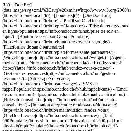
[![OneDoc Pro](data:image/svg+xml,%3Csvg%20xmlns='http://www.w3.org/2000/svg'%20viewBox='0%200%20110%2021'%3E%3C/svg%3E)](https://info.onedoc.ch/fr/) - [Logiciels](#) - [OneDoc Hub](https://info.onedoc.ch/fr/hub/) - [Profil sur OneDoc.ch](https://info.onedoc.ch/fr/hub/profil-onedoc/) - [Prise de rendez-vous en lignePopulaire](https://info.onedoc.ch/fr/hub/prise-de-rdv-en-ligne/) - [Bouton réserver sur GooglePopulaire](https://info.onedoc.ch/fr/hub/bouton-reserver-sur-google/) - [Plateformes de santé partenaires](https://info.onedoc.ch/fr/hub/plateformes-sante-partenaires/) - [WidgetPopulaire](https://info.onedoc.ch/fr/hub/widget/) - [Agenda médical](https://info.onedoc.ch/fr/hub/agenda/) - [Rendez-vous à étapes](https://info.onedoc.ch/fr/hub/rendez-vous-a-etapes/) - [Gestion des ressources](https://info.onedoc.ch/fr/hub/gestion-ressources/) - [AdressageNouveauté](https://info.onedoc.ch/fr/hub/adressage/) - [SMS de rappelPopulaire](https://info.onedoc.ch/fr/hub/rappels-sms/) - [Email de confirmation](https://info.onedoc.ch/fr/hub/email-confirmation/) - [Notes de consultation](https://info.onedoc.ch/fr/hub/notes-de-consultation/) - [Invitation à reprendre rendez-vousNouveauté](https://info.onedoc.ch/fr/hub/sms-invitation-rendez-vous/) - [OneDoc Invoice](https://info.onedoc.ch/fr/invoice/) - [Tarif 590Populaire](https://info.onedoc.ch/fr/invoice/tarif-590/) - [Tarif physiothérapiePopulaire](https://info.onedoc.ch/fr/invoice/tarif-physiotherapie/) - [PsyTarif (581/582)Nouveauté](https://info.onedoc.ch/fr/invoice/tarif-psy/) - [Tarif Swiss Dental Hygienist (SDH)](https://info.onedoc.ch/fr/invoice/tarif-sdh/) - [Tarif 595Prochainement](https://info.onedoc.ch/fr/tarif-595/) - [Covercard](https://info.onedoc.ch/fr/invoice/covercard/) - [Factures QR](https://info.onedoc.ch/fr/invoice/facture-qr/) - [Factures Tiers Garant (TG)](https://info.onedoc.ch/fr/invoice/factures-tiers-garant/) - [Factures Tiers Payant (TP)](https://info.onedoc.ch/fr/invoice/tiers-payant/) - [Rappels de paiement](https://info.onedoc.ch/fr/invoice/rappels-paiement/) - [Rapprochement bancaire](https://info.onedoc.ch/fr/invoice/rapprochement-automatique/) - [Clôtures comptables](https://info.onedoc.ch/fr/invoice/clotures-comptables/) - [Déclaration TVA](https://info.onedoc.ch/fr/invoice/declaration-tva/) - [Statistiques](https://info.onedoc.ch/fr/invoice/statistiques/) - [Emma: Assistante téléphonique IALancement](https://info.onedoc.ch/fr/emma-assistant-telephonique/) - [OneDoc LinkNouveauté](https://info.onedoc.ch/fr/link/) - [OneDoc InboxLancement](https://info.onedoc.ch/fr/inbox/) - [Demandes de médicamentsNouveauté](https://info.onedoc.ch/fr/inbox/demandes-medicaments/) - [OneDoc Visio](https://info.onedoc.ch/fr/visio/) - [Badge téléconsultation](https://info.onedoc.ch/fr/visio/badge-teleconsultation/) - [Module de téléconsultationPopulaire](https://info.onedoc.ch/fr/visio/module-de-teleconsultation/) - [Partage d’écran](https://info.onedoc.ch/fr/visio/partage-ecran/) - [Arrière-plan professionnel](https://info.onedoc.ch/fr/visio/arriere-plan/) - [Contrôle de la vidéo et du son](https://info.onedoc.ch/fr/visio/controle-video-son/) - [Solutions](#) - [Par cas d’utilisation](https://info.onedoc.ch/fr/besoins/) - [Gagnez en visibilité](https://info.onedoc.ch/fr/besoins/ameliorer-votre-visibilite/) - [Attirez des nouveaux patients](https://info.onedoc.ch/fr/besoins/gagnez-patients/) - [Automatisez le suivi de vos patients existants](https://info.onedoc.ch/fr/besoins/suivi-patients-existants/) - [Fidélisez vos patientsPopulaire](https://info.onedoc.ch/fr/besoins/fidelisez-vos-patients/) - [Gérez les protocoles de soin](https://info.onedoc.ch/fr/besoins/gerez-protocoles-soins/) - [Gardez vos patients dans votre réseau](https://info.onedoc.ch/fr/besoins/gardez-patients-reseau/) - [Adressez vos patientsPopulaire](https://info.onedoc.ch/fr/besoins/adressez-vos-patients/) - [Recevez des demandes d’adressages](https://info.onedoc.ch/fr/besoins/recevez-demandes-adressage/) - [Limitez les no-showsPopulaire](https://info.onedoc.ch/fr/besoins/limitez-rdv-non-honores/) - [Absorbez plus de demandes patients](https://info.onedoc.ch/fr/besoins/absorbez-demandes-patients/) - [Réduisez le nombre d’appelsPopulaire](https://info.onedoc.ch/fr/besoins/reduisez-les-appels/) - [Restez en contact avec vos patients à distance](https://info.onedoc.ch/fr/besoins/restez-en-contact-avec-patients/) - [Créez et gérez vos factures](https://info.onedoc.ch/fr/besoins/creez-gerez-factures/) - [Par spécialité](https://info.onedoc.ch/fr/specialite/) - [Médecin généraliste](https://info.onedoc.ch/fr/specialite/medecin-generaliste/) - [Spécialiste](https://info.onedoc.ch/fr/specialite/specialiste/) - [Dentiste](https://info.onedoc.ch/fr/specialite/dentiste/) - [Hygiéniste dentaire](https://info.onedoc.ch/fr/specialite/hygieniste-dentaire/) - [PhysiothérapeutePopulaire](https://info.onedoc.ch/fr/specialite/physiotherapeute/) - [Thérapeute complémentaire](https://info.onedoc.ch/fr/specialite/therapeute/) - [PsychologuePopulaire](https://info.onedoc.ch/fr/specialite/psychologue/) - [Psychothérapeute](https://info.onedoc.ch/fr/specialite/psychotherapeute/) - [Ophtalmologue](https://info.onedoc.ch/fr/specialite/ophtalmologue/) - [DermatologuePopulaire](https://info.onedoc.ch/fr/specialite/dermatologue/) - [Pédiatre](https://info.onedoc.ch/fr/specialite/pediatre/) - [Gynécologue](https://info.onedoc.ch/fr/specialite/gynecologue/) - [Médecin esthétique](https://info.onedoc.ch/fr/specialite/medecin-esthetique/) - [Par type d’établissement de santé](https://info.onedoc.ch/fr/specialite/) - [Centre médical](https://info.onedoc.ch/fr/specialite/centre-medical/) - [Hôpital](https://info.onedoc.ch/fr/specialite/hopital/) - [Pharmacie](https://info.onedoc.ch/fr/specialite/pharmacie/) - [Centre d’imagerie médicale](https://info.onedoc.ch/fr/specialite/centre-imagerie-medicale/) - [Laboratoire d’analyses médicales](https://info.onedoc.ch/fr/specialite/laboratoire-analyses-medicales/) - [Audioprothésiste](https://info.onedoc.ch/fr/specialite/audioprothesiste/) - [Opticien](https://info.onedoc.ch/fr/specialite/opticien/) - [Passerelles](#) - [A-D](#) - [Aeskulap](https://info.onedoc.ch/fr/passerelles/aeskulap/) - [amétiq siMed](https://info.onedoc.ch/fr/passerelles/ametiq-simed/) - [Axenita](https://info.onedoc.ch/fr/passerelles/axenita-axonlab/) - [Carefolio](https://info.onedoc.ch/fr/passerelles/carefolio/) - [curaMED](https://info.onedoc.ch/fr/passerelles/curamed/) - [Delemed](https://info.onedoc.ch/fr/passerelles/delemed/) - [DentaGest](https://info.onedoc.ch/fr/passerelles/dentagest/) - [Denteo](https://info.onedoc.ch/fr/passerelles/denteo/) - [E-G](#) - [E-Medicus](https://info.onedoc.ch/fr/passerelles/e-medicus/) - [E-PAT](https://info.onedoc.ch/fr/passerelles/e-pat/) - [ElexisNouveauté](https://info.onedoc.ch/fr/passerelles/elexis/) - [ePaad](https://info.onedoc.ch/fr/passerelles/epaad/) - [ePhysio](https://info.onedoc.ch/fr/passerelles/ephysio/) - [ergodent](https://info.onedoc.ch/fr/passerelles/ergodent/) - [Eyesoft](https://info.onedoc.ch/fr/passerelles/eyesoft/) - [Google Calendar](https://info.onedoc.ch/fr/passerelles/google-calendar/) - [H-M](#) - [Handylife](https://info.onedoc.ch/fr/passerelles/handy-patients/) - [ifaNouveauté](https://info.onedoc.ch/fr/passerelles/ifa/) - [Hexabit Luna](https://info.onedoc.ch/fr/passerelles/hexabit-luna/) - [KISIM](https://info.onedoc.ch/fr/passerelles/cistec-kisim/) - [Liris](https://info.onedoc.ch/fr/passerelles/liris/) - [Medes](https://info.onedoc.ch/fr/passerelles/medes/) - [MediCloud](https://info.onedoc.ch/fr/passerelles/medicloud/) - [MediOnline](https://info.onedoc.ch/fr/passerelles/medionline-caisse-des-medecins/) - [Mediway](https://info.onedoc.ch/fr/passerelles/mediway/) - [N-Q](#) - [NereidaNouveauté](https://info.onedoc.ch/fr/passerelles/nereida/) - [NEXUS](https://info.onedoc.ch/fr/passerelles/nexus/) - [Oplus](https://info.onedoc.ch/fr/passerelles/oplus/) - [Outlook](https://info.onedoc.ch/fr/passerelles/outlook/) - [PhysioApp](https://info.onedoc.ch/fr/passerelles/physioapp/) - [Polavis](https://info.onedoc.ch/fr/passerelles/polavis/) - [Polypoint](https://info.onedoc.ch/fr/passerelles/polypoint/) - [PraxinovaNouveauté](https://info.onedoc.ch/fr/passerelles/praxinova/) - [ProPharma](https://info.onedoc.ch/fr/passerelles/propharma/) - [Pulse Medica](https://info.onedoc.ch/fr/passerelles/pulse-medica/) - [R-Z](#) - [RockethealthNouveauté](https://info.onedoc.ch/fr/passerelles/rockethealth/) - [SOFTplus](https://info.onedoc.ch/fr/passerelles/softplus/) - [Sokle](https://info.onedoc.ch/fr/passerelles/sokle/) - [tomedoNouveauté](https://info.onedoc.ch/fr/passerelles/tomedo/) - [Vitomed](https://info.onedoc.ch/fr/passerelles/vitomed-vitodata/) - [WinLogie](https://info.onedoc.ch/fr/passerelles/winlogie/) - [WinMed](https://info.onedoc.ch/fr/passerelles/winmed/) - [ZaWin](https://info.onedoc.ch/fr/passerelles/zawin/) - [Voir toutes nos passerelles](https://info.onedoc.ch/fr/passerelles/) - [Ressources](#) - [À propos de OneDoc](#) - [Raison d’être](https://info.onedoc.ch/fr/raison-d-etre/) - [Presse](https://info.onedoc.ch/fr/presse/) - [Blog](https://info.onedoc.ch/fr/blog/) - [Pour les médecins généralistes](https://info.onedoc.ch/fr/blog/medecins/) - [Pour les dentistes](https://info.onedoc.ch/fr/blog/dentistes/) - [Pour les hygiénistes dentaires](https://info.onedoc.ch/fr/b