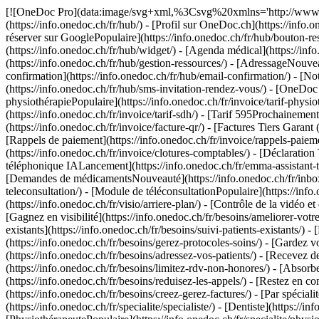
[![OneDoc Pro](data:image/svg+xml,%3Csvg%20xmlns='http://www.w3.org/2000/svg'%20viewBox='0%200%20110%2021'%3E%3C/svg%3E)](https://info.onedoc.ch/fr/) - [Logiciels](#) - [OneDoc Hub](https://info.onedoc.ch/fr/hub/) - [Profil sur OneDoc.ch](https://info.onedoc.ch/fr/hub/profil-onedoc/) - [Prise de rendez-vous en lignePopulaire](https://info.onedoc.ch/fr/hub/prise-de-rdv-en-ligne/) - [Bouton réserver sur GooglePopulaire](https://info.onedoc.ch/fr/hub/bouton-reserver-sur-google/) - [Plateformes de santé partenaires](https://info.onedoc.ch/fr/hub/plateformes-sante-partenaires/) - [WidgetPopulaire](https://info.onedoc.ch/fr/hub/widget/) - [Agenda médical](https://info.onedoc.ch/fr/hub/agenda/) - [Rendez-vous à étapes](https://info.onedoc.ch/fr/hub/rendez-vous-a-etapes/) - [Gestion des ressources](https://info.onedoc.ch/fr/hub/gestion-ressources/) - [AdressageNouveauté](https://info.onedoc.ch/fr/hub/adressage/) - [SMS de rappelPopulaire](https://info.onedoc.ch/fr/hub/rappels-sms/) - [Email de confirmation](https://info.onedoc.ch/fr/hub/email-confirmation/) - [Notes de consultation](https://info.onedoc.ch/fr/hub/notes-de-consultation/) - [Invitation à reprendre rendez-vousNouveauté](https://info.onedoc.ch/fr/hub/sms-invitation-rendez-vous/) - [OneDoc Invoice](https://info.onedoc.ch/fr/invoice/) - [Tarif 590Populaire](https://info.onedoc.ch/fr/invoice/tarif-590/) - [Tarif physiothérapiePopulaire](https://info.onedoc.ch/fr/invoice/tarif-physiotherapie/) - [PsyTarif (581/582)Nouveauté](https://info.onedoc.ch/fr/invoice/tarif-psy/) - [Tarif Swiss Dental Hygienist (SDH)](https://info.onedoc.ch/fr/invoice/tarif-sdh/) - [Tarif 595Prochainement](https://info.onedoc.ch/fr/tarif-595/) - [Covercard](https://info.onedoc.ch/fr/invoice/covercard/) - [Factures QR](https://info.onedoc.ch/fr/invoice/facture-qr/) - [Factures Tiers Garant (TG)](https://info.onedoc.ch/fr/invoice/factures-tiers-garant/) - [Factures Tiers Payant (TP)](https://info.onedoc.ch/fr/invoice/tiers-payant/) - [Rappels de paiement](https://info.onedoc.ch/fr/invoice/rappels-paiement/) - [Rapprochement bancaire](https://info.onedoc.ch/fr/invoice/rapprochement-automatique/) - [Clôtures comptables](https://info.onedoc.ch/fr/invoice/clotures-comptables/) - [Déclaration TVA](https://info.onedoc.ch/fr/invoice/declaration-tva/) - [Statistiques](https://info.onedoc.ch/fr/invoice/statistiques/) - [Emma: Assistante téléphonique IALancement](https://info.onedoc.ch/fr/emma-assistant-telephonique/) - [OneDoc LinkNouveauté](https://info.onedoc.ch/fr/link/) - [OneDoc InboxLancement](https://info.onedoc.ch/fr/inbox/) - [Demandes de médicamentsNouveauté](https://info.onedoc.ch/fr/inbox/demandes-medicaments/) - [OneDoc Visio](https://info.onedoc.ch/fr/visio/) - [Badge téléconsultation](https://info.onedoc.ch/fr/visio/badge-teleconsultation/) - [Module de téléconsultationPopulaire](https://info.onedoc.ch/fr/visio/module-de-teleconsultation/) - [Partage d’écran](https://info.onedoc.ch/fr/visio/partage-ecran/) - [Arrière-plan professionnel](https://info.onedoc.ch/fr/visio/arriere-plan/) - [Contrôle de la vidéo et du son](https://info.onedoc.ch/fr/visio/controle-video-son/) - [Solutions](#) - [Par cas d’utili