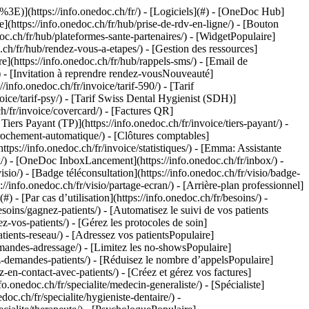
 - [curaMED](https://info.onedoc.ch/fr/passerelles/curamed/) - [Delemed](https://info.onedoc.ch/fr/passerelles/delemed/) - [DentaGest](https://info.onedoc.ch/fr/passerelles/dentagest/) - [Denteo](https://info.onedoc.ch/fr/passerelles/denteo/) - [E-G](#) - [E-Medicus](https://info.onedoc.ch/fr/passerelles/e-medicus/) - [E-PAT](https://info.onedoc.ch/fr/passerelles/e-pat/) - [ElexisNouveauté](https://info.onedoc.ch/fr/passerelles/elexis/) - [ePaad](https://info.onedoc.ch/fr/passerelles/epaad/) - [ePhysio](https://info.onedoc.ch/fr/passerelles/ephysio/) - [ergodent](https://info.onedoc.ch/fr/passerelles/ergodent/) - [Eyesoft](https://info.onedoc.ch/fr/passerelles/eyesoft/) - [Google Calendar](https://info.onedoc.ch/fr/passerelles/google-calendar/) - [H-M](#) - [Handylife](https://info.onedoc.ch/fr/passerelles/handy-patients/) - [ifaNouveauté](https://info.onedoc.ch/fr/passerelles/ifa/) - [Hexabit Luna](https://info.onedoc.ch/fr/passerelles/hexabit-luna/) - [KISIM](https://info.onedoc.ch/fr/passerelles/cistec-kisim/) - [Liris](https://info.onedoc.ch/fr/passerelles/liris/) - [Medes](https://info.onedoc.ch/fr/passerelles/medes/) - [MediCloud](https://info.onedoc.ch/fr/passerelles/medicloud/) - [MediOnline](https://info.onedoc.ch/fr/passerelles/medionline-caisse-des-medecins/) - [Mediway](https://info.onedoc.ch/fr/passerelles/mediway/) - [N-Q](#) - [NereidaNouveauté](https://info.onedoc.ch/fr/passerelles/nereida/) - [NEXUS](https://info.onedoc.ch/fr/passerelles/nexus/) - [Oplus](https://info.onedoc.ch/fr/passerelles/oplus/) - [Outlook](https://info.onedoc.ch/fr/passerelles/outlook/) - [PhysioApp](https://info.onedoc.ch/fr/passerelles/physioapp/) - [Polavis](https://info.onedoc.ch/fr/passerelles/polavis/) - [Polypoint](https://info.onedoc.ch/fr/passerelles/polypoint/) - [PraxinovaNouveauté](https://info.onedoc.ch/fr/passerelles/praxinova/) - [ProPharma](https://info.onedoc.ch/fr/passerelles/propharma/) - [Pulse Medica](https://info.onedoc.ch/fr/passerelles/pulse-medica/) - [R-Z](#) - [RockethealthNouveauté](https://info.onedoc.ch/fr/passerelles/rockethealth/) - [SOFTplus](https://info.onedoc.ch/fr/passerelles/softplus/) - [Sokle](https://info.onedoc.ch/fr/passerelles/sokle/) - [tomedoNouveauté](https://info.onedoc.ch/fr/passerelles/tomedo/) - [Vitomed](https://info.onedoc.ch/fr/passerelles/vitomed-vitodata/) - [WinLogie](https://info.onedoc.ch/fr/passerelles/winlogie/) - [WinMed](https://info.onedoc.ch/fr/passerelles/winmed/) - [ZaWin](https://info.onedoc.ch/fr/passerelles/zawin/) - [Voir toutes nos passerelles](https://info.onedoc.ch/fr/passerelles/) - [Ressources](#) - [À propos de OneDoc](#) - [Raison d’être](https://info.onedoc.ch/fr/raison-d-etre/) - [Presse](https://info.onedoc.ch/fr/presse/) - [Blog](https://info.onedoc.ch/fr/blog/) - [Pour les médecins généralistes](https://info.onedoc.ch/fr/blog/medecins/) - [Pour les dentistes](https://info.onedoc.ch/fr/blog/dentistes/) - [Pour les hygiénistes dentaires](https://info.onedoc.ch/fr/b