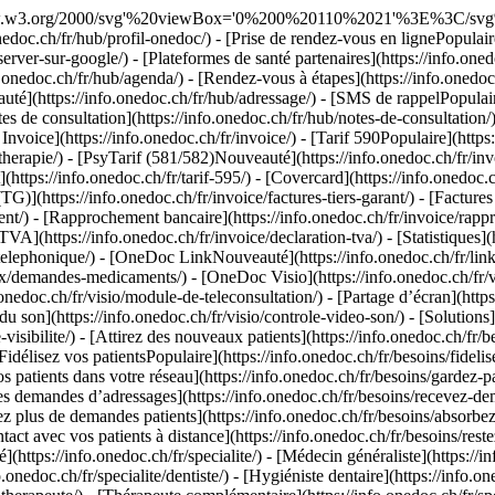
sation](https://info.onedoc.ch/fr/besoins/) - [Gagnez en visibilité](https://info.onedoc.ch/fr/besoins/ameliorer-votre-visibilite/) - [Attirez des nouveaux patients](https://info.onedoc.ch/fr/besoins/gagnez-patients/) - [Automatisez le suivi de vos patients existants](https://info.onedoc.ch/fr/besoins/suivi-patients-existants/) - [Fidélisez vos patientsPopulaire](https://info.onedoc.ch/fr/besoins/fidelisez-vos-patients/) - [Gérez les protocoles de soin](https://info.onedoc.ch/fr/besoins/gerez-protocoles-soins/) - [Gardez vos patients dans votre réseau](https://info.onedoc.ch/fr/besoins/gardez-patients-reseau/) - [Adressez vos patientsPopulaire](https://info.onedoc.ch/fr/besoins/adressez-vos-patients/) - [Recevez des demandes d’adressages](https://info.onedoc.ch/fr/besoins/recevez-demandes-adressage/) - [Limitez les no-showsPopulaire](https://info.onedoc.ch/fr/besoins/limitez-rdv-non-honores/) - [Absorbez plus de demandes patients](https://info.onedoc.ch/fr/besoins/absorbez-demandes-patients/) - [Réduisez le nombre d’appelsPopulaire](https://info.onedoc.ch/fr/besoins/reduisez-les-appels/) - [Restez en contact avec vos patients à distance](https://info.onedoc.ch/fr/besoins/restez-en-contact-avec-patients/) - [Créez et gérez vos factures](https://info.onedoc.ch/fr/besoins/creez-gerez-factures/) - [Par spécialité](https://info.onedoc.ch/fr/specialite/) - [Médecin généraliste](https://info.onedoc.ch/fr/specialite/medecin-generaliste/) - [Spécialiste](https://info.onedoc.ch/fr/specialite/specialiste/) - [Dentiste](https://info.onedoc.ch/fr/specialite/dentiste/) - [Hygiéniste dentaire](https://info.onedoc.ch/fr/specialite/hygieniste-dentaire/) - [PhysiothérapeutePopulaire](https://info.onedoc.ch/fr/specialite/physiotherapeute/) - [Thérapeute complémentaire](https://info.onedoc.ch/fr/specialite/therapeute/) - [PsychologuePopulaire](https://info.onedoc.ch/fr/specialite/psychologue/) - [Psychothérapeute](https://info.onedoc.ch/fr/specialite/psychotherapeute/) - [Ophtalmologue](https://info.onedoc.ch/fr/specialite/ophtalmologue/) - [DermatologuePopulaire](https://info.onedoc.ch/fr/specialite/dermatologue/) - [Pédiatre](https://info.onedoc.ch/fr/specialite/pediatre/) - [Gynécologue](https://info.onedoc.ch/fr/specialite/gynecologue/) - [Médecin esthétique](https://info.onedoc.ch/fr/specialite/medecin-esthetique/) - [Par type d’établissement de santé](https://info.onedoc.ch/fr/specialite/) - [Centre médical](https://info.onedoc.ch/fr/specialite/centre-medical/) - [Hôpital](https://info.onedoc.ch/fr/specialite/hopital/) - [Pharmacie](https://info.onedoc.ch/fr/specialite/pharmacie/) - [Centre d’imagerie médicale](https://info.onedoc.ch/fr/specialite/centre-imagerie-medicale/) - [Laboratoire d’analyses médicales](https://info.onedoc.ch/fr/specialite/laboratoire-analyses-medicales/) - [Audioprothésiste](https://info.onedoc.ch/fr/specialite/audioprothesiste/) - [Opticien](https://info.onedoc.ch/fr/specialite/opticien/) - [Passerelles](#) - [A-D](#) - [Aeskulap](https://info.onedoc.ch/fr/passerelles/aeskulap/) - [amétiq siMed](https://info.onedoc.ch/fr/passerelles/ametiq-simed/) - [Axenita](https://info.onedoc.ch/fr/passerelles/axenita-axonlab/) - [Carefolio](https://info.onedoc.ch/fr/passerelles/carefolio/)