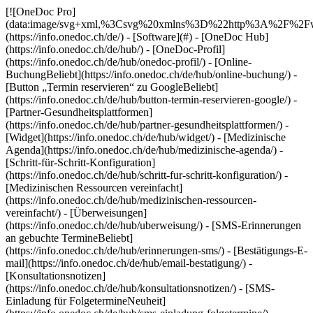
[![OneDoc Pro](data:image/svg+xml,%3Csvg%20xmlns%3D%22http%3A%2F%2Fwww.w3.org%2F2000%2Fsvg%22%20viewBox%3D%220%200%20110%2021%22%3E%3C%2Fsvg%3E)](https://info.onedoc.ch/de/) - [Software](#) - [OneDoc Hub](https://info.onedoc.ch/de/hub/) - [OneDoc-Profil](https://info.onedoc.ch/de/hub/onedoc-profil/) - [Online-BuchungBeliebt](https://info.onedoc.ch/de/hub/online-buchung/) - [Button „Termin reservieren“ zu GoogleBeliebt](https://info.onedoc.ch/de/hub/button-termin-reservieren-google/) - [Partner-Gesundheitsplattformen](https://info.onedoc.ch/de/hub/partner-gesundheitsplattformen/) - [Widget](https://info.onedoc.ch/de/hub/widget/) - [Medizinische Agenda](https://info.onedoc.ch/de/hub/medizinische-agenda/) - [Schritt-für-Schritt-Konfiguration](https://info.onedoc.ch/de/hub/schritt-fur-schritt-konfiguration/) - [Medizinischen Ressourcen vereinfacht](https://info.onedoc.ch/de/hub/medizinischen-ressourcen-vereinfacht/) - [Überweisungen](https://info.onedoc.ch/de/hub/uberweisung/) - [SMS-Erinnerungen an gebuchte TermineBeliebt](https://info.onedoc.ch/de/hub/erinnerungen-sms/) - [Bestätigungs-E-mail](https://info.onedoc.ch/de/hub/email-bestatigung/) - [Konsultationsnotizen](https://info.onedoc.ch/de/hub/konsultationsnotizen/) - [SMS-Einladung für FolgetermineNeuheit](https://info.onedoc.ch/de/hub/sms-einladung-folgetermine/) - [OneDoc Invoice](https://info.onedoc.ch/de/invoice/) - [Tarif 590Beliebt](https://info.onedoc.ch/de/invoice/tarif-590/) - [Physiotherapie Tarif](https://info.onedoc.ch/de/invoice/tarif-physiotherapie/) - [PsyTarif (581/582)Neuheit](https://info.onedoc.ch/de/invoice/psytarif/) - [Tarif Swiss Dental Hygienist (SDH)](https://info.onedoc.ch/de/invoice/tarif-sdh/) - [Tarif 595Demnächst](https://info.onedoc.ch/de/tarif-595/) - [Covercard](https://info.onedoc.ch/de/invoice/covercard/) - [QR-Rechnung](https://info.onedoc.ch/de/invoice/qr-rechnung/) - [Sicherer Rechnungsversand an Patient:innen (TG)](https://info.onedoc.ch/de/invoice/tiers-garant-rechnungen/) - [Rechnungsübermittlung an Versicherungen (TP)](https://info.onedoc.ch/de/invoice/tiers-payant-rechnungen/) - [Zahlungserinnerungen](https://info.onedoc.ch/de/invoice/zahlungserinnerungen/) - [Zahlungsabgleich](https://info.onedoc.ch/de/invoice/automatischer-zahlungsabgleich/) - [Jahresabschlüsse](https://info.onedoc.ch/de/invoice/jahresabschluessen/) - [MWST-Abrechnung](https://info.onedoc.ch/de/invoice/mwst-abrechnung/) - [Statistiken](https://info.onedoc.ch/de/invoice/statistiken/) - [Emma: KI-TelefonassistentinIn Einführung](https://info.onedoc.ch/de/emma-telefonassistentin/) - [OneDoc LinkNeuheit](https://info.onedoc.ch/de/link/) - [OneDoc InboxIn Einführung](https://info.onedoc.ch/de/inbox/) - [MedikamentenanfragenNeuheit](https://info.onedoc.ch/de/inbox/medikamentenanfragen/) - [OneDoc Visio](https://info.onedoc.ch/de/visio/) - [Videosprechstunden Badge](https://info.onedoc.ch/de/visio/abzeichen-videosprechstunde/) - [Modul für VideosprechstundeBeliebt](https://info.onedoc.ch/de/visio/videosprechstundenmodul/) - [Bildschirm Teilen](https://info.onedoc.ch/de/visio/bildschirmfreigabe/) - [Videosprechstunde Hintergrund](https://info.onedoc.ch/de/visio/videosprechstunde-hintergrund/) - [Audio und Video Einstellungen](https://info.onedoc.ch/de/visio/audio-video-einstellungen/) - [Lösungen](#) - [Ihre Anliegen](https://info.onedoc.ch/de/beduerfnisse/) - [Erhöhen Sie die Sichtbarkeit Ihrer Praxis](https://info.onedoc.ch/de/beduerfnisse/sichtbarkeit/) - [Gewinnen Sie neue Patienten](https://info.onedoc.ch/de/beduerfnisse/gewinnen-neue-patienten/) - [Binden Sie Ihre PatientenBeliebt](https://info.onedoc.ch/de/beduerfnisse/biden-sie-ihre-patienten/) - [Bringen Sie Patienten zum richtigen Zeitpunkt zurück](https://info.onedoc.ch/de/beduerfnisse/bringen-patienten-zuruck-nachfolgetermine/) - [Verwalten Sie komplexe Terminabfolgen](https://info.onedoc.ch/de/beduerfnisse/verwalten-komplexe-terminabfolgen/) - [Behalten Sie Ihre Patienten in Ihrem Netzwerk](https://info.onedoc.ch/de/beduerfnisse/behalten-patienten-netzwerk/) - [Überweisen Sie PatientenBeliebt](https://info.onedoc.ch/de/beduerfnisse/uberweisen-ihre-patienten/) - [Erhalten Sie qualifizierte Überweisungen](https://info.onedoc.ch/de/beduerfnisse/erhalten-sie-qualifizierte-uberweisungen/) - [Limitieren Sie die Anzahl an No-ShowsBeliebt](https://info.onedoc.ch/de/beduerfnisse/limitieren-no-shows/) - [Bearbeiten Sie mehr Patient:innenanfragen](https://info.onedoc.ch/de/beduerfnisse/mehr-patientenanfragen-bearbeiten/) - [Reduzieren Sie die Anzahl eingehender AnrufeBeliebt](https://info.onedoc.ch/de/beduerfnisse/anrufe-reduzieren/) - [Bleiben Sie mit Ihren Patienten in Verbindung](https://info.onedoc.ch/de/beduerfnisse/bleiben-kontakt-dank-telekonsultation/) - [Erstellen und verwalten Sie Ihre Rechnungen](https://info.onedoc.ch/de/beduerfnisse/konforme-rechnungen-erstellen/) - [Ihr Fachgebiet](https://info.onedoc.ch/de/fachgebiet/) - [AllgemeinmedizinerBeliebt](https://info.onedoc.ch/de/fachgebiet/allgemeinmediziner/) - [Facharzt](https://info.onedoc.ch/de/fachgebiet/facharzt/) - [Zahnarzt](https://info.onedoc.ch/de/fachgebiet/zahnarzt/) - [Dentalhygieniker](https://info.onedoc.ch/de/fachgebiet/dentalhygieniker/) - [Physiotherapeut](https://info.onedoc.ch/de/fachgebiet/physiotherapeut/) - [Therapeut](https://info.onedoc.ch/de/fachgebiet/therapeut/) - [Psychologe](https://info.onedoc.ch/de/fachgebiet/psychologe/) - [Psychotherapeut](https://info.onedoc.ch/de/fachgebiet/psychotherapeut/) - [Augenarzt](https://info.onedoc.ch/de/fachgebiet/augenarzt/) - [DermatologeBeliebt](https://info.onedoc.ch/de/fachgebiet/dermatologe/) - [Kinderarzt](https://info.onedoc.ch/de/fachgebiet/kinderarzt/) - [Gynäkologe](https://info.onedoc.ch/de/fachgebiet/gynakologe/) - [Ästhetische Medizin](https://info.onedoc.ch/de/fachgebiet/aesthetische-medizin/) - [Ihre Gesundheitseinrichtung](https://info.onedoc.ch/de/fachgebiet/) - [Medizinisches Zentrum](https://info.onedoc.ch/de/fachgebiet/medizinische-zentrum/) - [Spital](https://info.onedoc.ch/de/fachgebiet/spital/) - [Apotheke](https://info.onedoc.ch/de/fachgebiet/apotheke/) - [Radiologiezentrum](https://info.onedoc.ch/de/fachgebiet/radiologiezentrum/) - [Medizinisches Analyselabor](https://info.onedoc.ch/de/fachgebiet/medizinische-analyselabore/) - [Hörgeräteakustiker](https://info.onedoc.ch/de/fachgebiet/hoergeraeteakustiker/) - [Optiker](https://info.onedoc.ch/de/fachgebiet/optiker/) - [Schnittstellen](#) - [A-D](#) - [Aeskulap](https://info.onedoc.ch/de/schnittstellen/aeskulap/) - [amétiq siMed](https://info.onedoc.ch/de/schnittstellen/ametiq-simed/) - [Axenita](https://info.onedoc.ch/de/schnittstellen/axenita-axonlab/) - [Carefolio](https://info.onedoc.ch/de/schnittstellen/carefolio/) - [curaMED](https://info.onedoc.ch/de/schnittstellen/curamed/) - [Delemed](https://info.onedoc.ch/de/schnittstellen/delemed/) - [DentaGest](https://info.onedoc.ch/de/schnittstellen/dentagest/) - [Denteo](https://info.onedoc.ch/de/schnittstellen/denteo/) - [E-G](#) - [E-Medicus](https://info.onedoc.ch/de/schnittstellen/e-medicus/) - [E-PAT](https://info.onedoc.ch/de/schnittstellen/e-pat/) - [ElexisNeuheit](https://info.onedoc.ch/de/schnittstellen/elexis/) - [ePaad](https://info.onedoc.ch/de/schnittstellen/epaad/) - [ePhysio](https://info.onedoc.ch/de/schnittstellen/ephysio/) - [ergodent](https://info.onedoc.ch/de/schnittstellen/ergodent/) - [Eyesoft](https://info.onedoc.ch/de/schnittstellen/eyesoft/) - [Google Calendar](https://info.onedoc.ch/de/schnittstellen/google-calendar/) - [H-M](#) - [Handylife](https://info.onedoc.ch/de/schnittstellen/handy-patients/) - [Hexabit Luna](https://info.onedoc.ch/de/schnittstellen/hexabit-luna/) - [ifaNeuheit](https://info.onedoc.ch/de/schnittstellen/ifa/) - [KISIM](https://info.onedoc.ch/de/schnittstellen/cistec-kisim/) - [Liris](https://info.onedoc.ch/de/schnittstellen/liris/) - [Medes](https://info.onedoc.ch/de/schnittstellen/medes/) - [MediCloud](https://info.onedoc.ch/de/schnittstellen/medicloud/) - [MediOnline](https://info.onedoc.ch/de/schnittstellen/medionline-aerztekasse/) - [Mediway](https://info.onedoc.ch/de/schnittstellen/mediway/) - [N-Q](#) - [NereidaNeuheit](https://info.onedoc.ch/de/schnittstellen/nereida/) - [NEXUS](https://info.onedoc.ch/de/schnittstellen/nexus/) - [Oplus](https://info.onedoc.ch/de/schnittstellen/oplus/) - [Outlook](https://info.onedoc.ch/de/schnittstellen/outlook/) - [PhysioApp](https://info.onedoc.ch/de/schnittstellen/physioapp/) - [Polavis](https://info.onedoc.ch/de/schnittstellen/polavis/) - [Polypoint](https://info.onedoc.ch/de/schnittstellen/polypoint/) - [PraxinovaNeuheit](https://info.onedoc.ch/de/schnittstellen/praxinova/) - [ProPharma](https://info.onedoc.ch/de/schnittstellen/propharma/) - [Pulse Medica](https://info.onedoc.ch/de/schnittstellen/pulse-medica/) - [R-Z](#) - [RockethealthNeuheit](https://info.onedoc.ch/de/schnittstellen/rockethealth/) - [SOFTplus](https://info.onedoc.ch/de/schnittstellen/softplus/) - [Sokle](https://info.onedoc.ch/de/schnittstellen/sokle/) - [tomedoNeuheit](https://info.onedoc.ch/de/schnittstellen/tomedo/) - [Vitomed](https://info.onedoc.ch/de/schnittstellen/vitomed-vitodata/) - [WinLogie](https://info.onedoc.ch/de/schnittstellen/winlogie/) - [WinMed](https://info.onedoc.ch/de/schnittstellen/winmed/) - [ZaWin](https://info.onedoc.ch/de/schnittstellen/zawin/) - [Alle unsere Schnittstellen](https://info.onedoc.ch/de/schnittstellen/) - [Ressourcen](#)