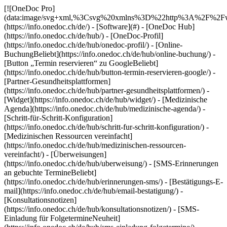
[![OneDoc Pro](data:image/svg+xml,%3Csvg%20xmlns%3D%22http%3A%2F%2Fwww.w3.org%2F2000%2Fsvg%22%20viewBox%3D%220%200%20110%2021%22%3E%3C%2Fsvg%3E)](https://info.onedoc.ch/de/) - [Software](#) - [OneDoc Hub](https://info.onedoc.ch/de/hub/) - [OneDoc-Profil](https://info.onedoc.ch/de/hub/onedoc-profil/) - [Online-BuchungBeliebt](https://info.onedoc.ch/de/hub/online-buchung/) - [Button „Termin reservieren“ zu GoogleBeliebt](https://info.onedoc.ch/de/hub/button-termin-reservieren-google/) - [Partner-Gesundheitsplattformen](https://info.onedoc.ch/de/hub/partner-gesundheitsplattformen/) - [Widget](https://info.onedoc.ch/de/hub/widget/) - [Medizinische Agenda](https://info.onedoc.ch/de/hub/medizinische-agenda/) - [Schritt-für-Schritt-Konfiguration](https://info.onedoc.ch/de/hub/schritt-fur-schritt-konfiguration/) - [Medizinischen Ressourcen vereinfacht](https://info.onedoc.ch/de/hub/medizinischen-ressourcen-vereinfacht/) - [Überweisungen](https://info.onedoc.ch/de/hub/uberweisung/) - [SMS-Erinnerungen an gebuchte TermineBeliebt](https://info.onedoc.ch/de/hub/erinnerungen-sms/) - [Bestätigungs-E-mail](https://info.onedoc.ch/de/hub/email-bestatigung/) - [Konsultationsnotizen](https://info.onedoc.ch/de/hub/konsultationsnotizen/) - [SMS-Einladung für FolgetermineNeuheit](https://info.onedoc.ch/de/hub/sms-einladung-folgetermine/) - [OneDoc Invoice](https://info.onedoc.ch/de/invoice/) - [Tarif 590Beliebt](https://info.onedoc.ch/de/invoice/tarif-590/) - [Physiotherapie Tarif](https://info.onedoc.ch/de/invoice/tarif-physiotherapie/) - [PsyTarif (581/582)Neuheit](https://info.onedoc.ch/de/invoice/psytarif/) - [Tarif Swiss Dental Hygienist (SDH)](https://info.onedoc.ch/de/invoice/tarif-sdh/) - [Tarif 595Demnächst](https://info.onedoc.ch/de/tarif-595/) - [Covercard](https://info.onedoc.ch/de/invoice/covercard/) - [QR-Rechnung](https://info.onedoc.ch/de/invoice/qr-rechnung/) - [Sicherer Rechnungsversand an Patient:innen (TG)](https://info.onedoc.ch/de/invoice/tiers-garant-rechnungen/) - [Rechnungsübermittlung an Versicherungen (TP)](https://info.onedoc.ch/de/invoice/tiers-payant-rechnungen/) - [Zahlungserinnerungen](https://info.onedoc.ch/de/invoice/zahlungserinnerungen/) - [Zahlungsabgleich](https://info.onedoc.ch/de/invoice/automatischer-zahlungsabgleich/) - [Jahresabschlüsse](https://info.onedoc.ch/de/invoice/jahresabschluessen/) - [MWST-Abrechnung](https://info.onedoc.ch/de/invoice/mwst-abrechnung/) - [Statistiken](https://info.onedoc.ch/de/invoice/statistiken/) - [Emma: KI-TelefonassistentinIn Einführung](https://info.onedoc.ch/de/emma-telefonassistentin/) - [OneDoc LinkNeuheit](https://info.onedoc.ch/de/link/) - [OneDoc InboxIn Einführung](https://info.onedoc.ch/de/inbox/) - [MedikamentenanfragenNeuheit](https://info.onedoc.ch/de/inbox/medikamentenanfragen/) - [OneDoc Visio](https://info.onedoc.ch/de/visio/) - [Videosprechstunden Badge](https://info.onedoc.ch/de/visio/abzeichen-videosprechstunde/) - [Modul für VideosprechstundeBeliebt](https://info.onedoc.ch/de/visio/videosprechstundenmodul/) - [Bildschirm Teilen](https://info.onedoc.ch/de/visio/bildschirmfreigabe/) - [Videosprechstunde Hintergrund](https://info.onedoc.ch/de/visio/videosprechstunde-hintergrund/) - [Audio und Video Einstellungen](https://info.onedoc.ch/de/visio/audio-video-einstellungen/) - [Lösungen](#) - [Ihre Anliegen](https://info.onedoc.ch/de/beduerfnisse/) - [Erhöhen Sie die Sichtbarkeit Ihrer Praxis](https://info.onedoc.ch/de/beduerfnisse/sichtbarkeit/) - [Gewinnen Sie neue Patienten](https://info.onedoc.ch/de/beduerfnisse/gewinnen-neue-patienten/) - [Binden Sie Ihre PatientenBeliebt](https://info.onedoc.ch/de/beduerfnisse/biden-sie-ihre-patienten/) - [Bringen Sie Patienten zum richtigen Zeitpunkt zurück](https://info.onedoc.ch/de/beduerfnisse/bringen-patienten-zuruck-nachfolgetermine/) - [Verwalten Sie komplexe Terminabfolgen](https://info.onedoc.ch/de/beduerfnisse/verwalten-komplexe-terminabfolgen/) - [Behalten Sie Ihre Patienten in Ihrem Netzwerk](https://info.onedoc.ch/de/beduerfnisse/behalten-patienten-netzwerk/) - [Überweisen Sie PatientenBeliebt](https://info.onedoc.ch/de/beduerfnisse/uberweisen-ihre-patienten/) - [Erhalten Sie qualifizierte Überweisungen](https://info.onedoc.ch/de/beduerfnisse/erhalten-sie-qualifizierte-uberweisungen/) - [Limitieren Sie die Anzahl an No-ShowsBeliebt](https://info.onedoc.ch/de/beduerfnisse/limitieren-no-shows/) - [Bearbeiten Sie mehr Patient:innenanfragen](https://info.onedoc.ch/de/beduerfnisse/mehr-patientenanfragen-bearbeiten/) - [Reduzieren Sie die Anzahl eingehender AnrufeBeliebt](https://info.onedoc.ch/de/beduerfnisse/anrufe-reduzieren/) - [Bleiben Sie mit Ihren Patienten in Verbindung](https://info.onedoc.ch/de/beduerfnisse/bleiben-kontakt-dank-telekonsultation/) - [Erstellen und verwalten Sie Ihre Rechnungen](https://info.onedoc.ch/de/beduerfnisse/konforme-rechnungen-erstellen/) - [Ihr Fachgebiet](https://info.onedoc.ch/de/fachgebiet/) - [AllgemeinmedizinerBeliebt](https://info.onedoc.ch/de/fachgebiet/allgemeinmediziner/) - [Facharzt](https://info.onedoc.ch/de/fachgebiet/facharzt/) - [Zahnarzt](https://info.onedoc.ch/de/fachgebiet/zahnarzt/) - [Dentalhygieniker](https://info.onedoc.ch/de/fachgebiet/dentalhygieniker/) - [Physiotherapeut](https://info.onedoc.ch/de/fachgebiet/physiotherapeut/) - [Therapeut](https://info.onedoc.ch/de/fachgebiet/therapeut/) - [Psychologe](https://info.onedoc.ch/de/fachgebiet/psychologe/) - [Psychotherapeut](https://info.onedoc.ch/de/fachgebiet/psychotherapeut/) - [Augenarzt](https://info.onedoc.ch/de/fachgebiet/augenarzt/) - [DermatologeBeliebt](https://info.onedoc.ch/de/fachgebiet/dermatologe/) - [Kinderarzt](https://info.onedoc.ch/de/fachgebiet/kinderarzt/) - [Gynäkologe](https://info.onedoc.ch/de/fachgebiet/gynakologe/) - [Ästhetische Medizin](https://info.onedoc.ch/de/fachgebiet/aesthetische-medizin/) - [Ihre Gesundheitseinrichtung](https://info.onedoc.ch/de/fachgebiet/) - [Medizinisches Zentrum](https://info.onedoc.ch/de/fachgebiet/medizinische-zentrum/) - [Spital](https://info.onedoc.ch/de/fachgebiet/spital/) - [Apotheke](https://info.onedoc.ch/de/fachgebiet/apotheke/) - [Radiologiezentrum](https://info.onedoc.ch/de/fachgebiet/radiologiezentrum/) - [Medizinisches Analyselabor](https://info.onedoc.ch/de/fachgebiet/medizinische-analyselabore/) - [Hörgeräteakustiker](https://info.onedoc.ch/de/fachgebiet/hoergeraeteakustiker/) - [Optiker](https://info.onedoc.ch/de/fachgebiet/optiker/) - [Schnittstellen](#) - [A-D](#) - [Aeskulap](https://info.onedoc.ch/de/schnittstellen/aeskulap/) - [amétiq siMed](https://info.onedoc.ch/de/schnittstellen/ametiq-simed/) - [Axenita](https://info.onedoc.ch/de/schnittstellen/axenita-axonlab/) - [Carefolio](https://info.onedoc.ch/de/schnittstellen/carefolio/) - [curaMED](https://info.onedoc.ch/de/schnittstellen/curamed/) - [Delemed](https://info.onedoc.ch/de/schnittstellen/delemed/) - [DentaGest](https://info.onedoc.ch/de/schnittstellen/dentagest/) - [Denteo](https://info.onedoc.ch/de/schnittstellen/denteo/) - [E-G](#) - [E-Medicus](https://info.onedoc.ch/de/schnittstellen/e-medicus/) - [E-PAT](https://info.onedoc.ch/de/schnittstellen/e-pat/) - [ElexisNeuheit](https://info.onedoc.ch/de/schnittstellen/elexis/) - [ePaad](https://info.onedoc.ch/de/schnittstellen/epaad/) - [ePhysio](https://info.onedoc.ch/de/schnittstellen/ephysio/) - [ergodent](https://info.onedoc.ch/de/schnittstellen/ergodent/) - [Eyesoft](https://info.onedoc.ch/de/schnittstellen/eyesoft/) - [Google Calendar](https://info.onedoc.ch/de/schnittstellen/google-calendar/) - [H-M](#) - [Handylife](https://info.onedoc.ch/de/schnittstellen/handy-patients/) - [Hexabit Luna](https://info.onedoc.ch/de/schnittstellen/hexabit-luna/) - [ifaNeuheit](https://info.onedoc.ch/de/schnittstellen/ifa/) - [KISIM](https://info.onedoc.ch/de/schnittstellen/cistec-kisim/) - [Liris](https://info.onedoc.ch/de/schnittstellen/liris/) - [Medes](https://info.onedoc.ch/de/schnittstellen/medes/) - [MediCloud](https://info.onedoc.ch/de/schnittstellen/medicloud/) - [MediOnline](https://info.onedoc.ch/de/schnittstellen/medionline-aerztekasse/) - [Mediway](https://info.onedoc.ch/de/schnittstellen/mediway/) - [N-Q](#) - [NereidaNeuheit](https://info.onedoc.ch/de/schnittstellen/nereida/) - [NEXUS](https://info.onedoc.ch/de/schnittstellen/nexus/) - [Oplus](https://info.onedoc.ch/de/schnittstellen/oplus/) - [Outlook](https://info.onedoc.ch/de/schnittstellen/outlook/) - [PhysioApp](https://info.onedoc.ch/de/schnittstellen/physioapp/) - [Polavis](https://info.onedoc.ch/de/schnittstellen/polavis/) - [Polypoint](https://info.onedoc.ch/de/schnittstellen/polypoint/) - [PraxinovaNeuheit](https://info.onedoc.ch/de/schnittstellen/praxinova/) - [ProPharma](https://info.onedoc.ch/de/schnittstellen/propharma/) - [Pulse Medica](https://info.onedoc.ch/de/schnittstellen/pulse-medica/) - [R-Z](#) - [RockethealthNeuheit](https://info.onedoc.ch/de/schnittstellen/rockethealth/) - [SOFTplus](https://info.onedoc.ch/de/schnittstellen/softplus/) - [Sokle](https://info.onedoc.ch/de/schnittstellen/sokle/) - [tomedoNeuheit](https://info.onedoc.ch/de/schnittstellen/tomedo/) - [Vitomed](https://info.onedoc.ch/de/schnittstellen/vitomed-vitodata/) - [WinLogie](https://info.onedoc.ch/de/schnittstellen/winlogie/) - [WinMed](https://info.onedoc.ch/de/schnittstellen/winmed/) - [ZaWin](https://info.onedoc.ch/de/schnittstellen/zawin/) - [Alle unsere Schnittstellen](https://info.onedoc.ch/de/schnittstellen/) - [Ressourcen](#)