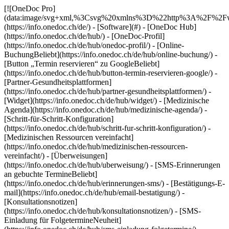
[![OneDoc Pro](data:image/svg+xml,%3Csvg%20xmlns%3D%22http%3A%2F%2Fwww.w3.org%2F2000%2Fsvg%22%20viewBox%3D%220%200%20110%2021%22%3E%3C%2Fsvg%3E)](https://info.onedoc.ch/de/) - [Software](#) - [OneDoc Hub](https://info.onedoc.ch/de/hub/) - [OneDoc-Profil](https://info.onedoc.ch/de/hub/onedoc-profil/) - [Online-BuchungBeliebt](https://info.onedoc.ch/de/hub/online-buchung/) - [Button „Termin reservieren“ zu GoogleBeliebt](https://info.onedoc.ch/de/hub/button-termin-reservieren-google/) - [Partner-Gesundheitsplattformen](https://info.onedoc.ch/de/hub/partner-gesundheitsplattformen/) - [Widget](https://info.onedoc.ch/de/hub/widget/) - [Medizinische Agenda](https://info.onedoc.ch/de/hub/medizinische-agenda/) - [Schritt-für-Schritt-Konfiguration](https://info.onedoc.ch/de/hub/schritt-fur-schritt-konfiguration/) - [Medizinischen Ressourcen vereinfacht](https://info.onedoc.ch/de/hub/medizinischen-ressourcen-vereinfacht/) - [Überweisungen](https://info.onedoc.ch/de/hub/uberweisung/) - [SMS-Erinnerungen an gebuchte TermineBeliebt](https://info.onedoc.ch/de/hub/erinnerungen-sms/) - [Bestätigungs-E-mail](https://info.onedoc.ch/de/hub/email-bestatigung/) - [Konsultationsnotizen](https://info.onedoc.ch/de/hub/konsultationsnotizen/) - [SMS-Einladung für FolgetermineNeuheit](https://info.onedoc.ch/de/hub/sms-einladung-folgetermine/) - [OneDoc Invoice](https://info.onedoc.ch/de/invoice/) - [Tarif 590Beliebt](https://info.onedoc.ch/de/invoice/tarif-590/) - [Physiotherapie Tarif](https://info.onedoc.ch/de/invoice/tarif-physiotherapie/) - [PsyTarif (581/582)Neuheit](https://info.onedoc.ch/de/invoice/psytarif/) - [Tarif Swiss Dental Hygienist (SDH)](https://info.onedoc.ch/de/invoice/tarif-sdh/) - [Tarif 595Demnächst](https://info.onedoc.ch/de/tarif-595/) - [Covercard](https://info.onedoc.ch/de/invoice/covercard/) - [QR-Rechnung](https://info.onedoc.ch/de/invoice/qr-rechnung/) - [Sicherer Rechnungsversand an Patient:innen (TG)](https://info.onedoc.ch/de/invoice/tiers-garant-rechnungen/) - [Rechnungsübermittlung an Versicherungen (TP)](https://info.onedoc.ch/de/invoice/tiers-payant-rechnungen/) - [Zahlungserinnerungen](https://info.onedoc.ch/de/invoice/zahlungserinnerungen/) - [Zahlungsabgleich](https://info.onedoc.ch/de/invoice/automatischer-zahlungsabgleich/) - [Jahresabschlüsse](https://info.onedoc.ch/de/invoice/jahresabschluessen/) - [MWST-Abrechnung](https://info.onedoc.ch/de/invoice/mwst-abrechnung/) - [Statistiken](https://info.onedoc.ch/de/invoice/statistiken/) - [Emma: KI-TelefonassistentinIn Einführung](https://info.onedoc.ch/de/emma-telefonassistentin/) - [OneDoc LinkNeuheit](https://info.onedoc.ch/de/link/) - [OneDoc InboxIn Einführung](https://info.onedoc.ch/de/inbox/) - [MedikamentenanfragenNeuheit](https://info.onedoc.ch/de/inbox/medikamentenanfragen/) - [OneDoc Visio](https://info.onedoc.ch/de/visio/) - [Videosprechstunden Badge](https://info.onedoc.ch/de/visio/abzeichen-videosprechstunde/) - [Modul für VideosprechstundeBeliebt](https://info.onedoc.ch/de/visio/videosprechstundenmodul/) - [Bildschirm Teilen](https://info.onedoc.ch/de/visio/bildschirmfreigabe/) - [Videosprechstunde Hintergrund](https://info.onedoc.ch/de/visio/videosprechstunde-hintergrund/) - [Audio und Video Einstellungen](https://info.onedoc.ch/de/visio/audio-video-einstellungen/) - [Lösungen](#) - [Ihre Anliegen](https://info.onedoc.ch/de/beduerfnisse/) - [Erhöhen Sie die Sichtbarkeit Ihrer Praxis](https://info.onedoc.ch/de/beduerfnisse/sichtbarkeit/) - [Gewinnen Sie neue Patienten](https://info.onedoc.ch/de/beduerfnisse/gewinnen-neue-patienten/) - [Binden Sie Ihre PatientenBeliebt](https://info.onedoc.ch/de/beduerfnisse/biden-sie-ihre-patienten/) - [Bringen Sie Patienten zum richtigen Zeitpunkt zurück](https://info.onedoc.ch/de/beduerfnisse/bringen-patienten-zuruck-nachfolgetermine/) - [Verwalten Sie komplexe Terminabfolgen](https://info.onedoc.ch/de/beduerfnisse/verwalten-komplexe-terminabfolgen/) - [Behalten Sie Ihre Patienten in Ihrem Netzwerk](https://info.onedoc.ch/de/beduerfnisse/behalten-patienten-netzwerk/) - [Überweisen Sie PatientenBeliebt](https://info.onedoc.ch/de/beduerfnisse/uberweisen-ihre-patienten/) - [Erhalten Sie qualifizierte Überweisungen](https://info.onedoc.ch/de/beduerfnisse/erhalten-sie-qualifizierte-uberweisungen/) - [Limitieren Sie die Anzahl an No-ShowsBeliebt](https://info.onedoc.ch/de/beduerfnisse/limitieren-no-shows/) - [Bearbeiten Sie mehr Patient:innenanfragen](https://info.onedoc.ch/de/beduerfnisse/mehr-patientenanfragen-bearbeiten/) - [Reduzieren Sie die Anzahl eingehender AnrufeBeliebt](https://info.onedoc.ch/de/beduerfnisse/anrufe-reduzieren/) - [Bleiben Sie mit Ihren Patienten in Verbindung](https://info.onedoc.ch/de/beduerfnisse/bleiben-kontakt-dank-telekonsultation/) - [Erstellen und verwalten Sie Ihre Rechnungen](https://info.onedoc.ch/de/beduerfnisse/konforme-rechnungen-erstellen/) - [Ihr Fachgebiet](https://info.onedoc.ch/de/fachgebiet/) - [AllgemeinmedizinerBeliebt](https://info.onedoc.ch/de/fachgebiet/allgemeinmediziner/) - [Facharzt](https://info.onedoc.ch/de/fachgebiet/facharzt/) - [Zahnarzt](https://info.onedoc.ch/de/fachgebiet/zahnarzt/) - [Dentalhygieniker](https://info.onedoc.ch/de/fachgebiet/dentalhygieniker/) - [Physiotherapeut](https://info.onedoc.ch/de/fachgebiet/physiotherapeut/) - [Therapeut](https://info.onedoc.ch/de/fachgebiet/therapeut/) - [Psychologe](https://info.onedoc.ch/de/fachgebiet/psychologe/) - [Psychotherapeut](https://info.onedoc.ch/de/fachgebiet/psychotherapeut/) - [Augenarzt](https://info.onedoc.ch/de/fachgebiet/augenarzt/) - [DermatologeBeliebt](https://info.onedoc.ch/de/fachgebiet/dermatologe/) - [Kinderarzt](https://info.onedoc.ch/de/fachgebiet/kinderarzt/) - [Gynäkologe](https://info.onedoc.ch/de/fachgebiet/gynakologe/) - [Ästhetische Medizin](https://info.onedoc.ch/de/fachgebiet/aesthetische-medizin/) - [Ihre Gesundheitseinrichtung](https://info.onedoc.ch/de/fachgebiet/) - [Medizinisches Zentrum](https://info.onedoc.ch/de/fachgebiet/medizinische-zentrum/) - [Spital](https://info.onedoc.ch/de/fachgebiet/spital/) - [Apotheke](https://info.onedoc.ch/de/fachgebiet/apotheke/) - [Radiologiezentrum](https://info.onedoc.ch/de/fachgebiet/radiologiezentrum/) - [Medizinisches Analyselabor](https://info.onedoc.ch/de/fachgebiet/medizinische-analyselabore/) - [Hörgeräteakustiker](https://info.onedoc.ch/de/fachgebiet/hoergeraeteakustiker/) - [Optiker](https://info.onedoc.ch/de/fachgebiet/optiker/) - [Schnittstellen](#) - [A-D](#) - [Aeskulap](https://info.onedoc.ch/de/schnittstellen/aeskulap/) - [amétiq siMed](https://info.onedoc.ch/de/schnittstellen/ametiq-simed/) - [Axenita](https://info.onedoc.ch/de/schnittstellen/axenita-axonlab/) - [Carefolio](https://info.onedoc.ch/de/schnittstellen/carefolio/) - [curaMED](https://info.onedoc.ch/de/schnittstellen/curamed/) - [Delemed](https://info.onedoc.ch/de/schnittstellen/delemed/) - [DentaGest](https://info.onedoc.ch/de/schnittstellen/dentagest/) - [Denteo](https://info.onedoc.ch/de/schnittstellen/denteo/) - [E-G](#) - [E-Medicus](https://info.onedoc.ch/de/schnittstellen/e-medicus/) - [E-PAT](https://info.onedoc.ch/de/schnittstellen/e-pat/) - [ElexisNeuheit](https://info.onedoc.ch/de/schnittstellen/elexis/) - [ePaad](https://info.onedoc.ch/de/schnittstellen/epaad/) - [ePhysio](https://info.onedoc.ch/de/schnittstellen/ephysio/) - [ergodent](https://info.onedoc.ch/de/schnittstellen/ergodent/) - [Eyesoft](https://info.onedoc.ch/de/schnittstellen/eyesoft/) - [Google Calendar](https://info.onedoc.ch/de/schnittstellen/google-calendar/) - [H-M](#) - [Handylife](https://info.onedoc.ch/de/schnittstellen/handy-patients/) - [Hexabit Luna](https://info.onedoc.ch/de/schnittstellen/hexabit-luna/) - [ifaNeuheit](https://info.onedoc.ch/de/schnittstellen/ifa/) - [KISIM](https://info.onedoc.ch/de/schnittstellen/cistec-kisim/) - [Liris](https://info.onedoc.ch/de/schnittstellen/liris/) - [Medes](https://info.onedoc.ch/de/schnittstellen/medes/) - [MediCloud](https://info.onedoc.ch/de/schnittstellen/medicloud/) - [MediOnline](https://info.onedoc.ch/de/schnittstellen/medionline-aerztekasse/) - [Mediway](https://info.onedoc.ch/de/schnittstellen/mediway/) - [N-Q](#) - [NereidaNeuheit](https://info.onedoc.ch/de/schnittstellen/nereida/) - [NEXUS](https://info.onedoc.ch/de/schnittstellen/nexus/) - [Oplus](https://info.onedoc.ch/de/schnittstellen/oplus/) - [Outlook](https://info.onedoc.ch/de/schnittstellen/outlook/) - [PhysioApp](https://info.onedoc.ch/de/schnittstellen/physioapp/) - [Polavis](https://info.onedoc.ch/de/schnittstellen/polavis/) - [Polypoint](https://info.onedoc.ch/de/schnittstellen/polypoint/) - [PraxinovaNeuheit](https://info.onedoc.ch/de/schnittstellen/praxinova/) - [ProPharma](https://info.onedoc.ch/de/schnittstellen/propharma/) - [Pulse Medica](https://info.onedoc.ch/de/schnittstellen/pulse-medica/) - [R-Z](#) - [RockethealthNeuheit](https://info.onedoc.ch/de/schnittstellen/rockethealth/) - [SOFTplus](https://info.onedoc.ch/de/schnittstellen/softplus/) - [Sokle](https://info.onedoc.ch/de/schnittstellen/sokle/) - [tomedoNeuheit](https://info.onedoc.ch/de/schnittstellen/tomedo/) - [Vitomed](https://info.onedoc.ch/de/schnittstellen/vitomed-vitodata/) - [WinLogie](https://info.onedoc.ch/de/schnittstellen/winlogie/) - [WinMed](https://info.onedoc.ch/de/schnittstellen/winmed/) - [ZaWin](https://info.onedoc.ch/de/schnittstellen/zawin/) - [Alle unsere Schnittstellen](https://info.onedoc.ch/de/schnittstellen/) - [Ressourcen](#)