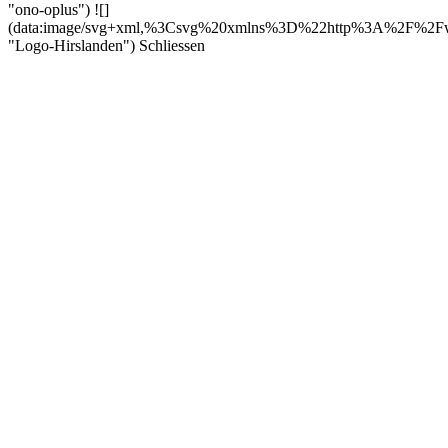
"ono-oplus") ![]
(data:image/svg+xml,%3Csvg%20xmlns%3D%22http%3A%2F
"Logo-Hirslanden") Schliessen