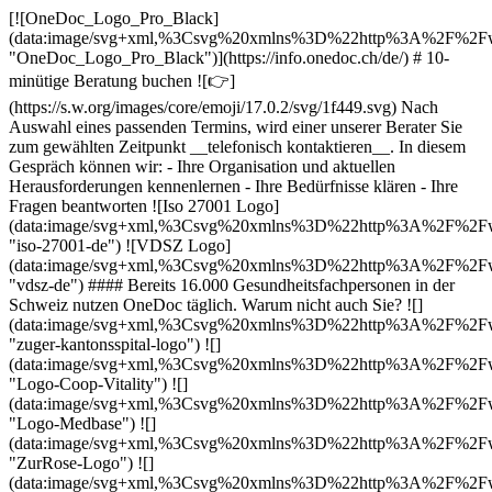
[![OneDoc_Logo_Pro_Black]
(data:image/svg+xml,%3Csvg%20xmlns%3D%22http%3A%2F
"OneDoc_Logo_Pro_Black")](https://info.onedoc.ch/de/) # 10-
minütige Beratung buchen ![👉]
(https://s.w.org/images/core/emoji/17.0.2/svg/1f449.svg) Nach
Auswahl eines passenden Termins, wird einer unserer Berater Sie
zum gewählten Zeitpunkt __telefonisch kontaktieren__. In diesem
Gespräch können wir: - Ihre Organisation und aktuellen
Herausforderungen kennenlernen - Ihre Bedürfnisse klären - Ihre
Fragen beantworten ![Iso 27001 Logo]
(data:image/svg+xml,%3Csvg%20xmlns%3D%22http%3A%2F
"iso-27001-de") ![VDSZ Logo]
(data:image/svg+xml,%3Csvg%20xmlns%3D%22http%3A%2F
"vdsz-de") #### Bereits 16.000 Gesundheitsfachpersonen in der
Schweiz nutzen OneDoc täglich. Warum nicht auch Sie? ![]
(data:image/svg+xml,%3Csvg%20xmlns%3D%22http%3A%2F
"zuger-kantonsspital-logo") ![]
(data:image/svg+xml,%3Csvg%20xmlns%3D%22http%3A%2F
"Logo-Coop-Vitality") ![]
(data:image/svg+xml,%3Csvg%20xmlns%3D%22http%3A%2F
"Logo-Medbase") ![]
(data:image/svg+xml,%3Csvg%20xmlns%3D%22http%3A%2F
"ZurRose-Logo") ![]
(data:image/svg+xml,%3Csvg%20xmlns%3D%22http%3A%2F